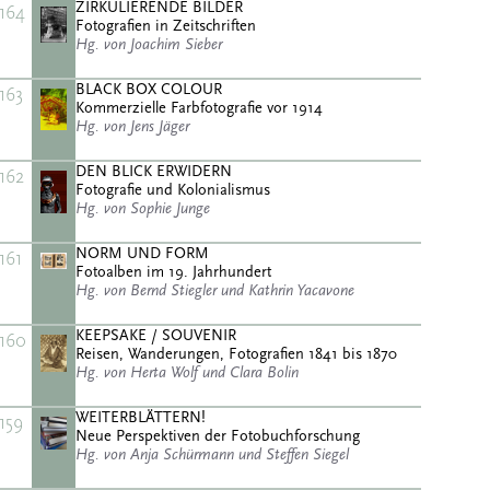
ZIRKULIERENDE BILDER
164
Fotografien in Zeitschriften
Hg. von Joachim Sieber
BLACK BOX COLOUR
163
Kommerzielle Farbfotografie vor 1914
Hg. von Jens Jäger
DEN BLICK ERWIDERN
162
Fotografie und Kolonialismus
Hg. von Sophie Junge
NORM UND FORM
161
Fotoalben im 19. Jahrhundert
Hg. von Bernd Stiegler und Kathrin Yacavone
KEEPSAKE / SOUVENIR
160
Reisen, Wanderungen, Fotografien 1841 bis 1870
Hg. von Herta Wolf und Clara Bolin
WEITERBLÄTTERN!
159
Neue Perspektiven der Fotobuchforschung
Hg. von Anja Schürmann und Steffen Siegel