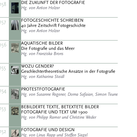
DIE ZUKUNFT DER FOTOGRAFIE
158
Hg. von Anton Holzer
FOTOGESCHICHTE SCHREIBEN
157
40 Jahre Zeitschrift Fotogeschichte
Hg. von Anton Holzer
AQUATISCHE BILDER
156
Die Fotografie und das Meer
Hg. von Franziska Brons
WOZU GENDER?
155
Geschlechtertheoretische Ansätze in der Fotografie
Hg. von Katharina Steidl
PROTESTFOTOGRAFIE
154
Hg. von Susanne Regener, Dorna Safaian, Simon Teune
BEBILDERTE TEXTE, BETEXTETE BILDER
153
FOTOGRAFIE UND TEXT UM 1900
Hg. von Philipp Ramer und Christine Weder
FOTOGRAFIE UND DESIGN
152
Hg. von Linus Rapp und Steffen Siegel