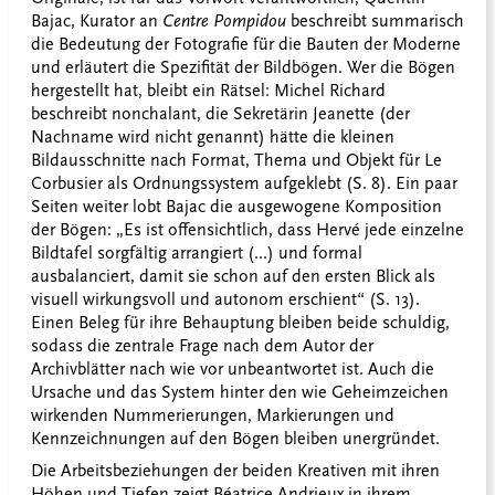
Bajac, Kurator an
Centre Pompidou
beschreibt summarisch
die Bedeutung der Fotografie für die Bauten der Moderne
und erläutert die Spezifität der Bildbögen. Wer die Bögen
hergestellt hat, bleibt ein Rätsel: Michel Richard
beschreibt nonchalant, die Sekretärin Jeanette (der
Nachname wird nicht genannt) hätte die kleinen
Bildausschnitte nach Format, Thema und Objekt für Le
Corbusier als Ordnungssystem aufgeklebt (S. 8). Ein paar
Seiten weiter lobt Bajac die ausgewogene Komposition
der Bögen: „Es ist offensichtlich, dass Hervé jede einzelne
Bildtafel sorgfältig arrangiert (...) und formal
ausbalanciert, damit sie schon auf den ersten Blick als
visuell wirkungsvoll und autonom erschient“ (S. 13).
Einen Beleg für ihre Behauptung bleiben beide schuldig,
sodass die zentrale Frage nach dem Autor der
Archivblätter nach wie vor unbeantwortet ist. Auch die
Ursache und das System hinter den wie Geheimzeichen
wirkenden Nummerierungen, Markierungen und
Kennzeichnungen auf den Bögen bleiben unergründet.
Die Arbeitsbeziehungen der beiden Kreativen mit ihren
Höhen und Tiefen zeigt Béatrice Andrieux in ihrem