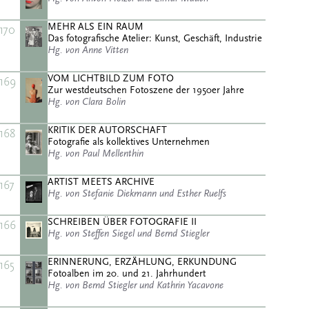
MEHR ALS EIN RAUM
170
Das fotografische Atelier: Kunst, Geschäft, Industrie
Hg. von Anne Vitten
VOM LICHTBILD ZUM FOTO
169
Zur westdeutschen Fotoszene der 1950er Jahre
Hg. von Clara Bolin
KRITIK DER AUTORSCHAFT
168
Fotografie als kollektives Unternehmen
Hg. von Paul Mellenthin
ARTIST MEETS ARCHIVE
167
Hg. von Stefanie Diekmann und Esther Ruelfs
SCHREIBEN ÜBER FOTOGRAFIE II
166
Hg. von Steffen Siegel und Bernd Stiegler
ERINNERUNG, ERZÄHLUNG, ERKUNDUNG
165
Fotoalben im 20. und 21. Jahrhundert
Hg. von Bernd Stiegler und Kathrin Yacavone