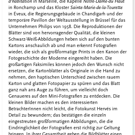
d‘habitation
in Marseille, die Kapelle
Notre-Dame-du Haut
in Ronchamp und das Kloster
Sainte-Marie-de-la-Tourette
in Éveux, die Regierungsgebäude in Chandigarh und der
temporäre Pavillon der Weltausstellung in Brüssel für das
Unternehmen Philips von 1958. Die Reproduktionen der
Blätter sind von hervorragender Qualität, die kleinen
Schwarz-Weiß-Abbildungen heben sich auf den bunten
Kartons anschaulich ab und man erkennt Fotografien
wieder, die sich als großformatige Prints in den Kanon der
Fotogeschichte der Moderne eingereiht haben. Die
großartigen Faksimiles können jedoch den Wunsch nicht
ersetzen, die Kartonblätter als Originale in die Hand zu
nehmen, den haptischen Unterschied zwischen rauem
Karton und glatten Fotopapier zu spüren und das Blatt
ganz nah ans Auge zu führen, um vielleicht doch
Genaueres auf den Mini-Fotografien zu entdecken. Die
kleinen Bilder machen es den interessierten
BetrachterInnen nicht leicht, die Fotokunst Hervés im
Detail zu bewundern; das bestätigen die einzeln
eingestreuten großformatigen Abbildungen, die die
Eindringlichkeit der Fotografien erst richtig zur Geltung
bringen. In ihrer Gesamtheit geben die Bildblätter einen