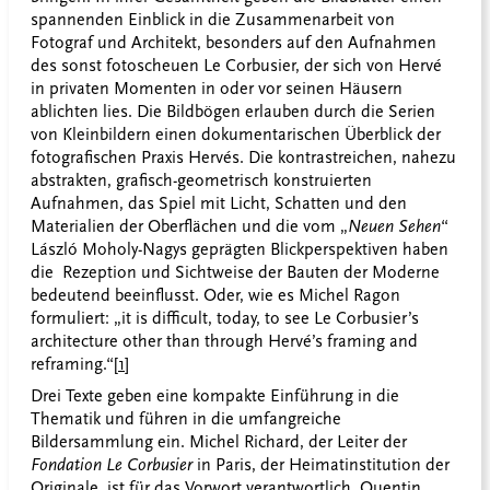
spannenden Einblick in die Zusammenarbeit von
Fotograf und Architekt, besonders auf den Aufnahmen
des sonst fotoscheuen Le Corbusier, der sich von Hervé
in privaten Momenten in oder vor seinen Häusern
ablichten lies. Die Bildbögen erlauben durch die Serien
von Kleinbildern einen dokumentarischen Überblick der
fotografischen Praxis Hervés. Die kontrastreichen, nahezu
abstrakten, grafisch-geometrisch konstruierten
Aufnahmen, das Spiel mit Licht, Schatten und den
Materialien der Oberflächen und die vom „
Neuen Sehen
“
László Moholy-Nagys geprägten Blickperspektiven haben
die Rezeption und Sichtweise der Bauten der Moderne
bedeutend beeinflusst. Oder, wie es Michel Ragon
formuliert: „it is difficult, today, to see Le Corbusier’s
architecture other than through Hervé’s framing and
reframing.“
[1]
Drei Texte geben eine kompakte Einführung in die
Thematik und führen in die umfangreiche
Bildersammlung ein. Michel Richard, der Leiter der
Fondation Le Corbusier
in Paris, der Heimatinstitution der
Originale, ist für das Vorwort verantwortlich, Quentin