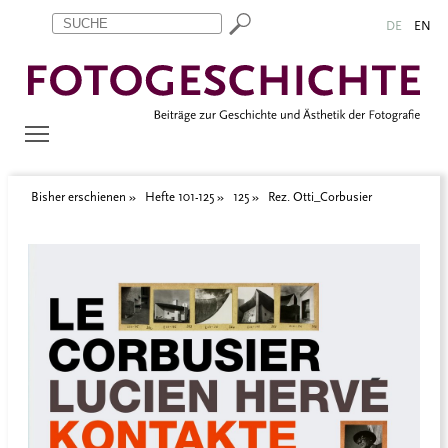
Zum Inhalt springen
Aktuelle Seite: Rez. Otti_Corbusier
DE
EN
Bisher erschienen
Hefte 101-125
125
Rez. Otti_Corbusier