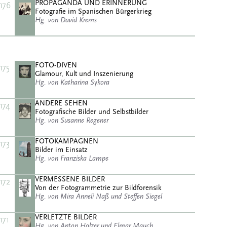
PROPAGANDA UND ERINNERUNG
176
Fotografie im Spanischen Bürgerkrieg
Hg. von David Krems
FOTO-DIVEN
175
Glamour, Kult und Inszenierung
Hg. von Katharina Sykora
ANDERE SEHEN
174
Fotografische Bilder und Selbstbilder
Hg. von Susanne Regener
FOTOKAMPAGNEN
173
Bilder im Einsatz
Hg. von Franziska Lampe
VERMESSENE BILDER
172
Von der Fotogrammetrie zur Bildforensik
Hg. von Mira Anneli Naß und Steffen Siegel
VERLETZTE BILDER
171
Hg. von Anton Holzer und Elmar Mauch