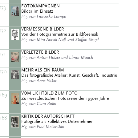
FOTOKAMPAGNEN
173
Bilder im Einsatz
Hg. von Franziska Lampe
VERMESSENE BILDER
172
Von der Fotogrammetrie zur Bildforensik
Hg. von Mira Anneli Naß und Steffen Siegel
VERLETZTE BILDER
171
Hg. von Anton Holzer und Elmar Mauch
MEHR ALS EIN RAUM
170
Das fotografische Atelier: Kunst, Geschäft, Industrie
Hg. von Anne Vitten
VOM LICHTBILD ZUM FOTO
169
Zur westdeutschen Fotoszene der 1950er Jahre
Hg. von Clara Bolin
KRITIK DER AUTORSCHAFT
168
Fotografie als kollektives Unternehmen
Hg. von Paul Mellenthin