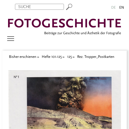
Zum Inhalt springen
Aktuelle Seite: Rez. Tropper_Postkarten
DE
EN
Bisher erschienen
Hefte 101-125
125
Rez. Tropper_Postkarten