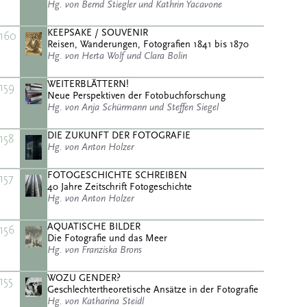
Hg. von Bernd Stiegler und Kathrin Yacavone
KEEPSAKE / SOUVENIR
160
Reisen, Wanderungen, Fotografien 1841 bis 1870
Hg. von Herta Wolf und Clara Bolin
WEITERBLÄTTERN!
159
Neue Perspektiven der Fotobuchforschung
Hg. von Anja Schürmann und Steffen Siegel
DIE ZUKUNFT DER FOTOGRAFIE
158
Hg. von Anton Holzer
FOTOGESCHICHTE SCHREIBEN
157
40 Jahre Zeitschrift Fotogeschichte
Hg. von Anton Holzer
AQUATISCHE BILDER
156
Die Fotografie und das Meer
Hg. von Franziska Brons
WOZU GENDER?
155
Geschlechtertheoretische Ansätze in der Fotografie
Hg. von Katharina Steidl