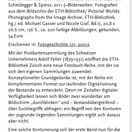
Scheidegger & Spiess, 2011 (=Bilderwelten. Fotografien
aus dem Bildarchiv der ETH-Bibliothek/ Pictorial Worlds:
Photographs from the Image Archive, ETH-Bibliothek,
hg./ ed. Michael Gasser und Nicole Graf, Bd.1), 20,8 x
26,6 cm, 136 S., ca. 200 farbige Abbildungen, gebunden,
54 Euro
Erschienen in:
Fotogeschichte 125, 20012
Mit der Postkartensammlung des Schweizer
Unternehmers Adolf Feller (1879-1931) eröffnet die ETH-
Bibliothek Zürich eine neue Fotobuch-Reihe, mit der sie
sich den eigenen Sammlungen zuwendet.
Konzeptioneller Grundgedanke ist, mit der Reihe ein
komplementäres Format zur laufenden Digitalisierung
der Bestände zu entwickeln. Denn im Zeitalter digitaler
Verfügbarkeit lassen sich Bilder zwar wunderbar am
Bildschirm „durchklicken“ und – bestandübergreifend –
über Suchbegriffe abfragen; ein Begriff von den Konturen
der zugrunde liegenden Sammlungen ergibt sich daraus
aber nicht.
Eine solche Konturierung soll der erste Band nun für die