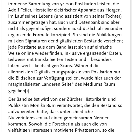
immense Sammlung von 54.000 Postkarten leisten, die
Adolf Feller, Hersteller elektrischer Apparate aus Horgen,
im Lauf seines Lebens (und assistiert von seiner Tochter)
zusammengetragen hat. Buch und Datenbank sind aber
nicht als gegenläufige, sondern ausdrücklich als einander
ergänzende Formate konzipiert. So sind die Abbildungen
mit den Signaturen der digitalisierten Bestände versehen;
jede Postkarte aus dem Band lässt sich auf einfache
Weise online wieder finden, inklusive ergänzender Daten,
teilweise mit transkribierten Texten und – besonders
lobenswert – beidseitigen Scans. Während die
allermeisten Digitalisierungsprojekte von Postkarten nur
die Bildseiten zur Verfügung stellen, wurde hier auch der
marginalisierten „anderen Seite“ des Mediums Raum
gegeben[1]
.
Der Band selbst wird von der Zürcher Historikerin und
Publizistin Monika Burri verantwortet, die den Bestand so
aufzubereiten hatte, dass unterschiedliche
Nutzerinteressen auf einen gemeinsamen Nenner
kommen. Sowohl die ForscherIn als auch die von
vielfältigen Interessen motivierte Privatperson, so die