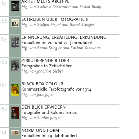
ARTIST MEETS ARCHIVE
167
Hg. von Stefanie Diekmann und Esther Ruelfs
SCHREIBEN ÜBER FOTOGRAFIE II
166
Hg. von Steffen Siegel und Bernd Stiegler
ERINNERUNG, ERZÄHLUNG, ERKUNDUNG
165
Fotoalben im 20. und 21. Jahrhundert
Hg. von Bernd Stiegler und Kathrin Yacavone
ZIRKULIERENDE BILDER
164
Fotografien in Zeitschriften
Hg. von Joachim Sieber
BLACK BOX COLOUR
163
Kommerzielle Farbfotografie vor 1914
Hg. von Jens Jäger
DEN BLICK ERWIDERN
162
Fotografie und Kolonialismus
Hg. von Sophie Junge
NORM UND FORM
161
Fotoalben im 19. Jahrhundert