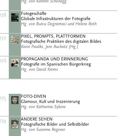
Hg. von Kathrin Schönegg
Fotogeschäfte
178
Globale Infrastrukturen der Fotografie
Hg. von Burcu Dogramaci und Helene Roth
PIXEL, PROMPTS, PLATTFORMEN
177
Fotografische Praktiken des digitalen Bildes
Kevin Pauliks, Jens Ruchatz (Hg.)
PROPAGANDA UND ERINNERUNG
176
Fotografie im Spanischen Bürgerkrieg
Hg. von David Krems
FOTO-DIVEN
175
Glamour, Kult und Inszenierung
Hg. von Katharina Sykora
ANDERE SEHEN
174
Fotografische Bilder und Selbstbilder
Hg. von Susanne Regener