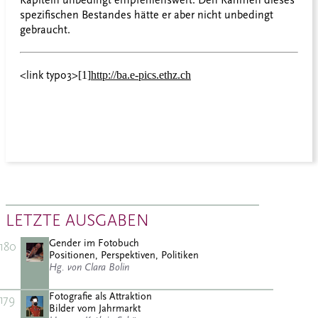
Kapiteln unbedingt empfehlenswert. Den Rahmen dieses
spezifischen Bestandes hätte er aber nicht unbedingt
gebraucht.
<link typo3>
[1]
http://ba.e-pics.ethz.ch
LETZTE AUSGABEN
Gender im Fotobuch
180
Positionen, Perspektiven, Politiken
Hg. von Clara Bolin
Fotografie als Attraktion
179
Bilder vom Jahrmarkt