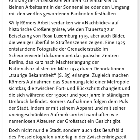
Andrang der Arbeitslosen vor dem scheinbar viel zu
kleinen Arbeitsamt in der Sonnenallee oder den Umgang
mit den wertlos gewordenen Banknoten
festhalten.
Willy Römers Arbeit verdanken wir »Nachblicke« auf
historische Großereignisse, wie den Trauerzug zur
Beisetzung von Rosa Luxemburg 1919, aber auch Bilder,
die weniger überfüllte Straßenszenen zeigen. Eine 1925
entstandene Fotografie der Grenadierstraße im
Scheunenviertel dokumentiert das jüdische Zentren
Berlins, das kurz nach Machterlangung der
Nationalsozialisten im März 1933 durch Deportationen
„traurige Bekanntheit“ (S. 85) erlangte. Zugleich machen
Römers Aufnahmen das Spannungsfeld einer Metropole
sichtbar, die zwischen Fort- und Rückschritt changiert und
die sich während der 1920er und 30er Jahre in ständigem
Umbruch befindet. Römers Aufnahmen folgen dem Puls
der Stadt, indem er mit seinem Apparat und mit seiner
uneingeschränkten Aufmerksamkeit namhaften wie
namenlosen Akteuren der Großstadt ein Gesicht gibt
.
Doch nicht nur die Stadt, sondern auch das Berufsbild
des Pressefotografen unterlag in der Zwischenkriegszeit