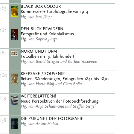
BLACK BOX COLOUR
163
Kommerzielle Farbfotografie vor 1914
Hg. von Jens Jäger
DEN BLICK ERWIDERN
162
Fotografie und Kolonialismus
Hg. von Sophie Junge
NORM UND FORM
161
Fotoalben im 19. Jahrhundert
Hg. von Bernd Stiegler und Kathrin Yacavone
KEEPSAKE / SOUVENIR
160
Reisen, Wanderungen, Fotografien 1841 bis 1870
Hg. von Herta Wolf und Clara Bolin
WEITERBLÄTTERN!
159
Neue Perspektiven der Fotobuchforschung
Hg. von Anja Schürmann und Steffen Siegel
DIE ZUKUNFT DER FOTOGRAFIE
158
Hg. von Anton Holzer