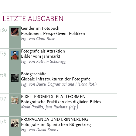
LETZTE AUSGABEN
Gender im Fotobuch
180
Positionen, Perspektiven, Politiken
Hg. von Clara Bolin
Fotografie als Attraktion
179
Bilder vom Jahrmarkt
Hg. von Kathrin Schönegg
Fotogeschäfte
178
Globale Infrastrukturen der Fotografie
Hg. von Burcu Dogramaci und Helene Roth
PIXEL, PROMPTS, PLATTFORMEN
177
Fotografische Praktiken des digitalen Bildes
Kevin Pauliks, Jens Ruchatz (Hg.)
PROPAGANDA UND ERINNERUNG
176
Fotografie im Spanischen Bürgerkrieg
Hg. von David Krems