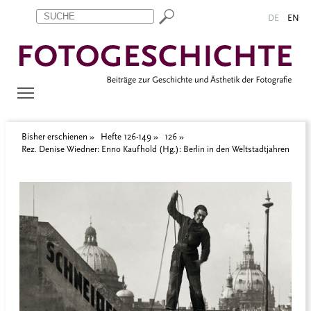
Zum Inhalt springen
Aktuelle Seite: Rez. Denise Wiedner: Enno Kaufhold (Hg.): Berlin
DE
EN
Bisher erschienen
Hefte 126-149
126
Rez. Denise Wiedner: Enno Kaufhold (Hg.): Berlin in den Weltstadtjahren