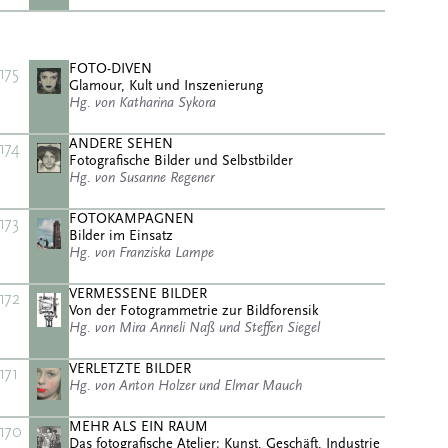
FOTO-DIVEN
175
Glamour, Kult und Inszenierung
Hg. von Katharina Sykora
ANDERE SEHEN
174
Fotografische Bilder und Selbstbilder
Hg. von Susanne Regener
FOTOKAMPAGNEN
173
Bilder im Einsatz
Hg. von Franziska Lampe
VERMESSENE BILDER
172
Von der Fotogrammetrie zur Bildforensik
Hg. von Mira Anneli Naß und Steffen Siegel
VERLETZTE BILDER
171
Hg. von Anton Holzer und Elmar Mauch
MEHR ALS EIN RAUM
170
Das fotografische Atelier: Kunst, Geschäft, Industrie