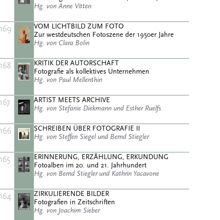
Hg. von Anne Vitten
VOM LICHTBILD ZUM FOTO
169
Zur westdeutschen Fotoszene der 1950er Jahre
Hg. von Clara Bolin
KRITIK DER AUTORSCHAFT
168
Fotografie als kollektives Unternehmen
Hg. von Paul Mellenthin
ARTIST MEETS ARCHIVE
167
Hg. von Stefanie Diekmann und Esther Ruelfs
SCHREIBEN ÜBER FOTOGRAFIE II
166
Hg. von Steffen Siegel und Bernd Stiegler
ERINNERUNG, ERZÄHLUNG, ERKUNDUNG
165
Fotoalben im 20. und 21. Jahrhundert
Hg. von Bernd Stiegler und Kathrin Yacavone
ZIRKULIERENDE BILDER
164
Fotografien in Zeitschriften
Hg. von Joachim Sieber