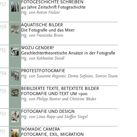
FOTOGESCHICHTE SCHREIBEN
157
40 Jahre Zeitschrift Fotogeschichte
Hg. von Anton Holzer
AQUATISCHE BILDER
156
Die Fotografie und das Meer
Hg. von Franziska Brons
WOZU GENDER?
155
Geschlechtertheoretische Ansätze in der Fotografie
Hg. von Katharina Steidl
PROTESTFOTOGRAFIE
154
Hg. von Susanne Regener, Dorna Safaian, Simon Teune
BEBILDERTE TEXTE, BETEXTETE BILDER
153
FOTOGRAFIE UND TEXT UM 1900
Hg. von Philipp Ramer und Christine Weder
FOTOGRAFIE UND DESIGN
152
Hg. von Linus Rapp und Steffen Siegel
NOMADIC CAMERA
151
FOTOGRAFIE, EXIL, MIGRATION