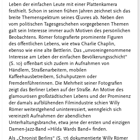
Leben der einfachen Leute mit einer Plattenkamera
festhielt. Schon in seinen frühen Jahren zeichnet sich das
breite Themenspektrum seines Œuvres ab. Neben den
vom politischen Tagesgeschehen vorgegebenen Themen
galt sein Interesse immer auch Motiven des persönlichen
Beobachtens. Römer fotografierte prominente Figuren
des öffentlichen Lebens, wie etwa Charlie Chaplin,
ebenso wie eine alte Bettlerin. Das „unvoreingenommene
Interesse am Leben der einfachen Bevölkerungsschicht“
(S. 10) offenbart sich zudem in Aufnahmen von
Händlern, Straßenarbeitern, mobilen
Kaffeehausbetreibern, Schuhputzern oder
Fremdenführerinnen. Die Mehrheit seiner Fotografien
zeigt das Berliner Leben auf der Straße. An Motive des
glamourösen großstädtischen Lebens und der Prominenz
der damals aufblühenden Filmindustrie schien Willy
Römer weitestgehend uninteressiert, wenngleich sich
vereinzelt Aufnahmen der abendlichen
Unterhaltungsbranche, etwa jene der ersten und einzigen
Damen-Jazz-Band »Hilda Wards Band« finden.
Als „Chronist Berlins“ (S. 17) dokumentierte Willy Römer