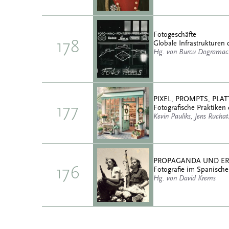
Fotogeschäfte
178
Globale Infrastrukturen 
Hg. von Burcu Dogramaci
PIXEL, PROMPTS, PL
177
Fotografische Praktiken 
Kevin Pauliks, Jens Rucha
PROPAGANDA UND E
176
Fotografie im Spanische
Hg. von David Krems