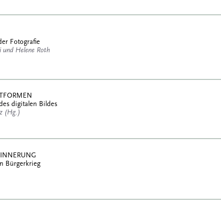
der Fotografie
 und Helene Roth
ATTFORMEN
des digitalen Bildes
tz (Hg.)
RINNERUNG
n Bürgerkrieg