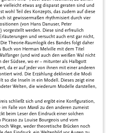
te vielleicht etwas arg disparat geraten sind und
ist wohl Teil des Konzepts, das zudem auf diese
uch ist gewissermaßen rhythmisiert durch vier
Positionen (von Hans Danuser, Peter
vorgestellt werden. Diese sind erfreulich
rläuterungen und versucht auch erst gar nicht,
n. Die Theorie-Raumlogik des Bandes folgt daher
es Buch von Herman Melville mit dem Titel
m Walfänger (und wird auch den weißen Wal nicht
in der Südsee, wo er – mitunter als Halbgott
ert, da er auf jeder von ihnen mit einer anderen
ntiert wird. Die Erzählung dekliniert die Modi
 so die Inseln in ein Modell. Dieses zeigt eine
undeter Welten, die wiederum Modelle darstellen,
reis schließt sich und ergibt eine Konfiguration,
e im Falle von
Mardi
zu den anderen zumeist
ckt beim Leser den Eindruck einer solchen
n Picasso zu Louise Bourgeois und vom
 noch Wege, weder theoretische Brücken noch
e den Eindruck, ein Weltenbild vor Augen zu