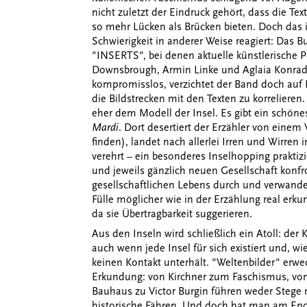
nicht zuletzt der Eindruck gehört, dass die Tex
so mehr Lücken als Brücken bieten. Doch das 
Schwierigkeit in anderer Weise reagiert: Das B
"INSERTS", bei denen aktuelle künstlerische 
Downsbrough, Armin Linke und Aglaia Konrad) 
kompromisslos, verzichtet der Band doch auf E
die Bildstrecken mit den Texten zu korreliere
eher dem Modell der Insel. Es gibt ein schön
Mardi
. Dort desertiert der Erzähler von eine
finden), landet nach allerlei Irren und Wirren 
verehrt – ein besonderes Inselhopping praktizi
und jeweils gänzlich neuen Gesellschaft konfro
gesellschaftlichen Lebens durch und verwandelt
Fülle möglicher wie in der Erzählung real erk
da sie Übertragbarkeit suggerieren.
Aus den Inseln wird schließlich ein Atoll: der K
auch wenn jede Insel für sich existiert und, wi
keinen Kontakt unterhält. "Weltenbilder" erwe
Erkundung: von Kirchner zum Faschismus, vo
Bauhaus zu Victor Burgin führen weder Stege
historische Fähren. Und doch hat man am End