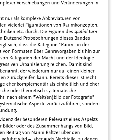
omplexer Verschiebungen und Veränderungen in
cht nur als komplexe Abbreviaturen von
len vielerlei Figurationen von Raumkonzepten,
iken etc. durch. Die Figuren des
spatial turn
u ein Dutzend Probebohrungen dieses Bandes
eigt sich, dass die Kategorie "Raum" in der
as von Formaten über Genrevorgaben bis hin zur
von Kategorien der Macht und der Ideologie
gressiven Urbanisierung reichen. Damit sind
 benannt, der wiederum nur auf einen kleinen
en zurückgreifen kann. Bereits dieser ist recht
äge eher komplementär als einheitlich und eher
ische oder theoretisch-systematische
ht, nach einem "Welt(en)bild der Fotografie"
systematische Aspekte zurückzuführen, sondern
kundung.
Evidenz der besonderen Relevanz eines Aspekts –
r Bilder oder des Zusammenhangs von Bild,
n Beitrag von Nanni Baltzer über den
geführt wird –, aber auch Nachteile, zu denen