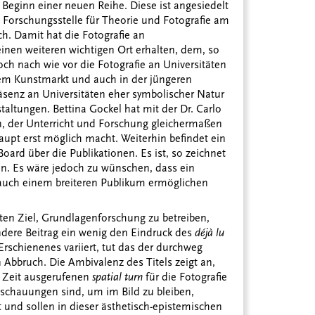
 Beginn einer neuen Reihe. Diese ist angesiedelt
d Forschungsstelle für Theorie und Fotografie am
ch. Damit hat die Fotografie an
nen weiteren wichtigen Ort erhalten, dem, so
och nach wie vor die Fotografie an Universitäten
dem Kunstmarkt und auch in der jüngeren
räsenz an Universitäten eher symbolischer Natur
taltungen. Bettina Gockel hat mit der Dr. Carlo
n, der Unterricht und Forschung gleichermaßen
aupt erst möglich macht. Weiterhin befindet ein
Board über die Publikationen. Es ist, so zeichnet
en. Es wäre jedoch zu wünschen, dass ein
 auch einem breiteren Publikum ermöglichen
kten Ziel, Grundlagenforschung zu betreiben,
dere Beitrag ein wenig den Eindruck des
déjà lu
Erschienenes variiert, tut das der durchweg
 Abbruch. Die Ambivalenz des Titels zeigt an,
r Zeit ausgerufenen
spatial turn
für die Fotografie
nschauungen sind, um im Bild zu bleiben,
 und sollen in dieser ästhetisch-epistemischen