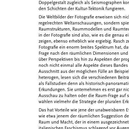
Doppelgestalt zugleich als Seismographen k
den Schichten der Kultur-Tektonik fungieren.
Die Weltbilder der Fotografie erweisen sich ni
regelrechten Weltanschauungen, sondern spie
Raumstrukturen, Raummodellen und Raumtechn
in der Fotografie sind also, wie es die gena
zeigen, ebenso erheblich wie ergiebig. Rasch z
Fotografie ein enorm breites Spektrum hat, d
Frage nach den räumlichen Dimensionen und 
über Perspektiven bis hin zu Aspekten der pro
noch nicht einmal alle Aspekte dieses Bandes
Ausschnitt aus der möglichen Fülle an Beispiel
heterogen, lesen sich die verschiedenen Beitr
als Fallstudien denn als historisch-panoramat
Erkundungen. Sie unternehmen es erst gar nic
Ausschau zu halten oder die Raum-Frage auf 
wählen vielmehr die Strategie der pluralen Er
Das hat Vorteile wie jene der unabweisbaren 
wie etwa jenem der räumlichen Suggestion de
Raum und Macht, der in einem ausgezeichnete
italienischen Faschismus schlagend vor Augen 