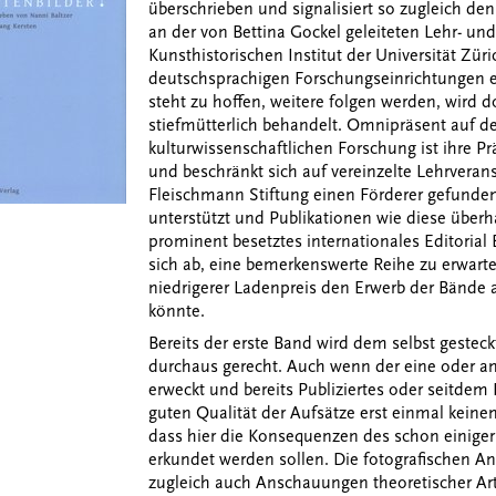
überschrieben und signalisiert so zugleich den
an der von Bettina Gockel geleiteten Lehr- un
Kunsthistorischen Institut der Universität Züri
deutschsprachigen Forschungseinrichtungen ei
steht zu hoffen, weitere folgen werden, wird d
stiefmütterlich behandelt. Omnipräsent auf 
kulturwissenschaftlichen Forschung ist ihre P
und beschränkt sich auf vereinzelte Lehrverans
Fleischmann Stiftung einen Förderer gefunde
unterstützt und Publikationen wie diese überh
prominent besetztes internationales Editorial 
sich ab, eine bemerkenswerte Reihe zu erwart
niedrigerer Ladenpreis den Erwerb der Bände
könnte.
Bereits der erste Band wird dem selbst gestec
durchaus gerecht. Auch wenn der eine oder an
erweckt und bereits Publiziertes oder seitdem 
guten Qualität der Aufsätze erst einmal keinen
dass hier die Konsequenzen des schon einige
erkundet werden sollen. Die fotografischen A
zugleich auch Anschauungen theoretischer Art