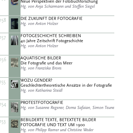
Neue Perspektiven der Fotobuchforschung
Hg. von Anja Schürmann und Steffen Siegel
DIE ZUKUNFT DER FOTOGRAFIE
158
Hg. von Anton Holzer
FOTOGESCHICHTE SCHREIBEN
157
40 Jahre Zeitschrift Fotogeschichte
Hg. von Anton Holzer
AQUATISCHE BILDER
156
Die Fotografie und das Meer
Hg. von Franziska Brons
WOZU GENDER?
155
Geschlechtertheoretische Ansätze in der Fotografie
Hg. von Katharina Steidl
PROTESTFOTOGRAFIE
154
Hg. von Susanne Regener, Dorna Safaian, Simon Teune
BEBILDERTE TEXTE, BETEXTETE BILDER
153
FOTOGRAFIE UND TEXT UM 1900
Hg. von Philipp Ramer und Christine Weder