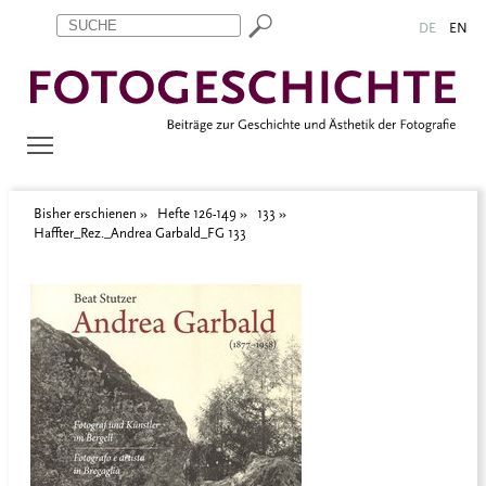
Zum Inhalt springen
Aktuelle Seite: Haffter_Rez._Andrea Garbald_FG 133
DE
EN
Bisher erschienen
Hefte 126-149
133
Haffter_Rez._Andrea Garbald_FG 133