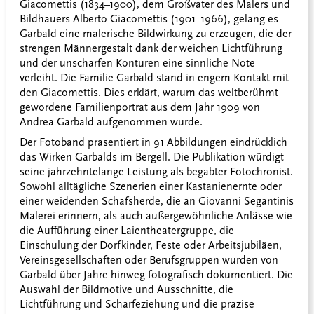
Giacomettis (1834–1900), dem Großvater des Malers und
Bildhauers Alberto Giacomettis (1901–1966), gelang es
Garbald eine malerische Bildwirkung zu erzeugen, die der
strengen Männergestalt dank der weichen Lichtführung
und der unscharfen Konturen eine sinnliche Note
verleiht. Die Familie Garbald stand in engem Kontakt mit
den Giacomettis. Dies erklärt, warum das weltberühmt
gewordene Familienporträt aus dem Jahr 1909 von
Andrea Garbald aufgenommen wurde.
Der Fotoband präsentiert in 91 Abbildungen eindrücklich
das Wirken Garbalds im Bergell. Die Publikation würdigt
seine jahrzehntelange Leistung als begabter Fotochronist.
Sowohl alltägliche Szenerien einer Kastanienernte oder
einer weidenden Schafsherde, die an Giovanni Segantinis
Malerei erinnern, als auch außergewöhnliche Anlässe wie
die Aufführung einer Laientheatergruppe, die
Einschulung der Dorfkinder, Feste oder Arbeitsjubiläen,
Vereinsgesellschaften oder Berufsgruppen wurden von
Garbald über Jahre hinweg fotografisch dokumentiert. Die
Auswahl der Bildmotive und Ausschnitte, die
Lichtführung und Schärfeziehung und die präzise