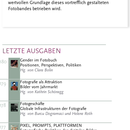
wertvollen Grundlage dieses vortrefflich gestalteten
Fotobandes betrieben wird.
LETZTE AUSGABEN
Gender im Fotobuch
180
Positionen, Perspektiven, Politiken
Hg. von Clara Bolin
Fotografie als Attraktion
179
Bilder vom Jahrmarkt
Hg. von Kathrin Schönegg
Fotogeschäfte
178
Globale Infrastrukturen der Fotografie
Hg. von Burcu Dogramaci und Helene Roth
PIXEL, PROMPTS, PLATTFORMEN
177