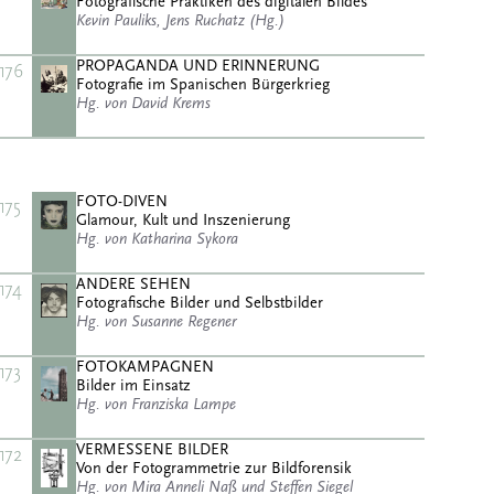
Fotografische Praktiken des digitalen Bildes
Kevin Pauliks, Jens Ruchatz (Hg.)
PROPAGANDA UND ERINNERUNG
176
Fotografie im Spanischen Bürgerkrieg
Hg. von David Krems
FOTO-DIVEN
175
Glamour, Kult und Inszenierung
Hg. von Katharina Sykora
ANDERE SEHEN
174
Fotografische Bilder und Selbstbilder
Hg. von Susanne Regener
FOTOKAMPAGNEN
173
Bilder im Einsatz
Hg. von Franziska Lampe
VERMESSENE BILDER
172
Von der Fotogrammetrie zur Bildforensik
Hg. von Mira Anneli Naß und Steffen Siegel