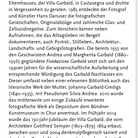
Elternhauses, der Villa Garbald, in Castasegna und drohte
in Vergessenheit zu geraten. 1985 entdeckte der Fotograf
und Künstler Hans Danuser die fotografischen
Gerätschaften, Originalabzüge und zahlreiche Glas- und
Zelluoidnegative. Zum Vorschein kamen neben
Aufnahmen, die das Alltagsleben im Bergell
dokumentieren, auch Porträt-, Stillleben-, Architektur-,
Landschafts- und Gebirgsfotografien. Die bereits 1955 von
den Geschwistern Andrea und Margherita Garbald (1880–
1956) gegründete
Fondazione Garbald
setzt sich seit den
1990er Jahren für die wissenschaftliche Aufarbeitung und
entsprechende Würdigung des Garbald-Nachlasses ein.
Dieser umfasst neben einer erlesenen Bibliothek auch das
literarische Werk der Mutter, Johanna Garbald-Gredigs
(1840–1935), mit Pseudonym Silvia Andrea. 2010 wurde
das mittlerweile um einige Zukäufe erweiterte
fotografische Werk als Depositum dem Bündner
Kunstmuseum in Chur anvertraut. Im Frühjahr 2014
wurde das 150-Jahr-Jubiläum der Villa Garbald, die vom
Architekten Gottfried Semper (1803–1879) 1864 erbaut,
zwischen 2001 und 2004 denkmalpflegerisch saniert und