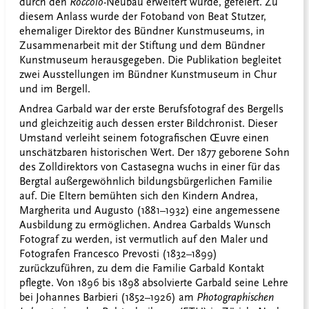
durch den
Roccolo
-Neubau erweitert wurde, gefeiert. Zu
diesem Anlass wurde der Fotoband von Beat Stutzer,
ehemaliger Direktor des Bündner Kunstmuseums, in
Zusammenarbeit mit der Stiftung und dem Bündner
Kunstmuseum herausgegeben. Die Publikation begleitet
zwei Ausstellungen im Bündner Kunstmuseum in Chur
und im Bergell.
Andrea Garbald war der erste Berufsfotograf des Bergells
und gleichzeitig auch dessen erster Bildchronist. Dieser
Umstand verleiht seinem fotografischen Œuvre einen
unschätzbaren historischen Wert. Der 1877 geborene Sohn
des Zolldirektors von Castasegna wuchs in einer für das
Bergtal außergewöhnlich bildungsbürgerlichen Familie
auf. Die Eltern bemühten sich den Kindern Andrea,
Margherita und Augusto (1881–1932) eine angemessene
Ausbildung zu ermöglichen. Andrea Garbalds Wunsch
Fotograf zu werden, ist vermutlich auf den Maler und
Fotografen Francesco Prevosti (1832–1899)
zurückzuführen, zu dem die Familie Garbald Kontakt
pflegte. Von 1896 bis 1898 absolvierte Garbald seine Lehre
bei Johannes Barbieri (1852–1926) am
Photographischen