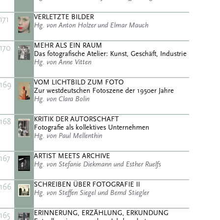
VERLETZTE BILDER
171
Hg. von Anton Holzer und Elmar Mauch
MEHR ALS EIN RAUM
170
Das fotografische Atelier: Kunst, Geschäft, Industrie
Hg. von Anne Vitten
VOM LICHTBILD ZUM FOTO
169
Zur westdeutschen Fotoszene der 1950er Jahre
Hg. von Clara Bolin
KRITIK DER AUTORSCHAFT
168
Fotografie als kollektives Unternehmen
Hg. von Paul Mellenthin
ARTIST MEETS ARCHIVE
167
Hg. von Stefanie Diekmann und Esther Ruelfs
SCHREIBEN ÜBER FOTOGRAFIE II
166
Hg. von Steffen Siegel und Bernd Stiegler
ERINNERUNG, ERZÄHLUNG, ERKUNDUNG
165