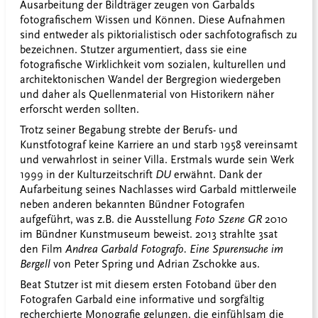
Ausarbeitung der Bildträger zeugen von Garbalds
fotografischem Wissen und Können. Diese Aufnahmen
sind entweder als piktorialistisch oder sachfotografisch zu
bezeichnen. Stutzer argumentiert, dass sie eine
fotografische Wirklichkeit vom sozialen, kulturellen und
architektonischen Wandel der Bergregion wiedergeben
und daher als Quellenmaterial von Historikern näher
erforscht werden sollten.
Trotz seiner Begabung strebte der Berufs- und
Kunstfotograf keine Karriere an und starb 1958 vereinsamt
und verwahrlost in seiner Villa. Erstmals wurde sein Werk
1999 in der Kulturzeitschrift
DU
erwähnt. Dank der
Aufarbeitung seines Nachlasses wird Garbald mittlerweile
neben anderen bekannten Bündner Fotografen
aufgeführt, was z.B. die Ausstellung
Foto Szene GR
2010
im Bündner Kunstmuseum beweist. 2013 strahlte 3sat
den Film
Andrea Garbald Fotografo. Eine Spurensuche im
Bergell
von Peter Spring und Adrian Zschokke aus.
Beat Stutzer ist mit diesem ersten Fotoband über den
Fotografen Garbald eine informative und sorgfältig
recherchierte Monografie gelungen, die einfühlsam die