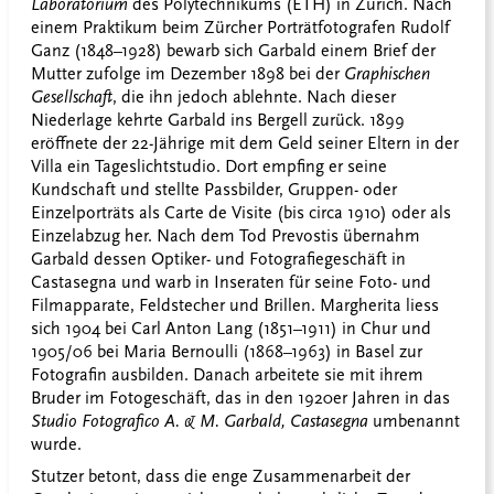
Laboratorium
des Polytechnikums (ETH) in Zürich. Nach
einem Praktikum beim Zürcher Porträtfotografen Rudolf
Ganz (1848–1928) bewarb sich Garbald einem Brief der
Mutter zufolge im Dezember 1898 bei der
Graphischen
Gesellschaft
, die ihn jedoch ablehnte. Nach dieser
Niederlage kehrte Garbald ins Bergell zurück. 1899
eröffnete der 22-Jährige mit dem Geld seiner Eltern in der
Villa ein Tageslichtstudio. Dort empfing er seine
Kundschaft und stellte Passbilder, Gruppen- oder
Einzelporträts als Carte de Visite (bis circa 1910) oder als
Einzelabzug her. Nach dem Tod Prevostis übernahm
Garbald dessen Optiker- und Fotografiegeschäft in
Castasegna und warb in Inseraten für seine Foto- und
Filmapparate, Feldstecher und Brillen. Margherita liess
sich 1904 bei Carl Anton Lang (1851–1911) in Chur und
1905/06 bei Maria Bernoulli (1868–1963) in Basel zur
Fotografin ausbilden. Danach arbeitete sie mit ihrem
Bruder im Fotogeschäft, das in den 1920er Jahren in das
Studio Fotografico A. & M. Garbald, Castasegna
umbenannt
wurde.
Stutzer betont, dass die enge Zusammenarbeit der