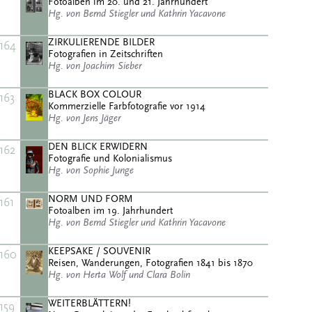
Fotoalben im 20. und 21. Jahrhundert
Hg. von Bernd Stiegler und Kathrin Yacavone
ZIRKULIERENDE BILDER
164
Fotografien in Zeitschriften
Hg. von Joachim Sieber
BLACK BOX COLOUR
163
Kommerzielle Farbfotografie vor 1914
Hg. von Jens Jäger
DEN BLICK ERWIDERN
162
Fotografie und Kolonialismus
Hg. von Sophie Junge
NORM UND FORM
161
Fotoalben im 19. Jahrhundert
Hg. von Bernd Stiegler und Kathrin Yacavone
KEEPSAKE / SOUVENIR
160
Reisen, Wanderungen, Fotografien 1841 bis 1870
Hg. von Herta Wolf und Clara Bolin
WEITERBLÄTTERN!
159