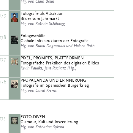
Hg. von Clara Bolin
Fotografie als Attraktion
179
Bilder vom Jahrmarkt
Hg. von Kathrin Schönegg
Fotogeschäfte
178
Globale Infrastrukturen der Fotografie
Hg. von Burcu Dogramaci und Helene Roth
PIXEL, PROMPTS, PLATTFORMEN
177
Fotografische Praktiken des digitalen Bildes
Kevin Pauliks, Jens Ruchatz (Hg.)
PROPAGANDA UND ERINNERUNG
176
Fotografie im Spanischen Bürgerkrieg
Hg. von David Krems
FOTO-DIVEN
175
Glamour, Kult und Inszenierung
Hg. von Katharina Sykora