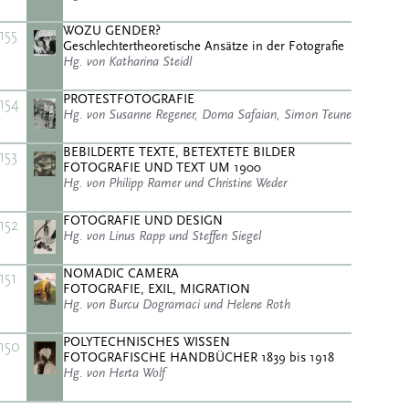
WOZU GENDER?
155
Geschlechtertheoretische Ansätze in der Fotografie
Hg. von Katharina Steidl
PROTESTFOTOGRAFIE
154
Hg. von Susanne Regener, Dorna Safaian, Simon Teune
BEBILDERTE TEXTE, BETEXTETE BILDER
153
FOTOGRAFIE UND TEXT UM 1900
Hg. von Philipp Ramer und Christine Weder
FOTOGRAFIE UND DESIGN
152
Hg. von Linus Rapp und Steffen Siegel
NOMADIC CAMERA
151
FOTOGRAFIE, EXIL, MIGRATION
Hg. von Burcu Dogramaci und Helene Roth
POLYTECHNISCHES WISSEN
150
FOTOGRAFISCHE HANDBÜCHER 1839 bis 1918
Hg. von Herta Wolf