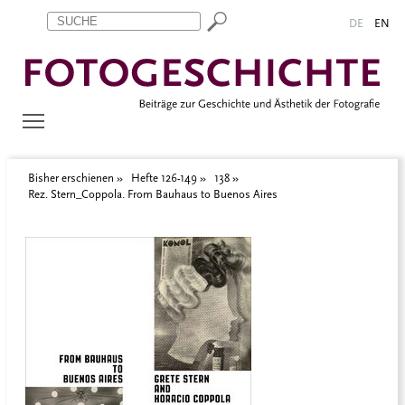
Zum Inhalt springen
Aktuelle Seite: Rez. Stern_Coppola. From Bauhaus to Buenos Air
DE
EN
Bisher erschienen
Hefte 126-149
138
Rez. Stern_Coppola. From Bauhaus to Buenos Aires