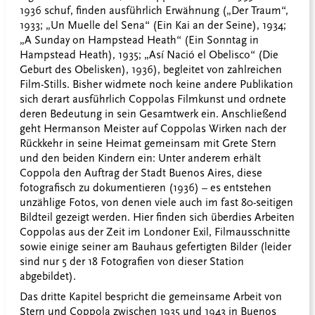
1936 schuf, finden ausführlich Erwähnung („Der Traum“,
1933; „Un Muelle del Sena“ (Ein Kai an der Seine), 1934;
„A Sunday on Hampstead Heath“ (Ein Sonntag in
Hampstead Heath), 1935; „Así Nació el Obelisco“ (Die
Geburt des Obelisken), 1936), begleitet von zahlreichen
Film-Stills. Bisher widmete noch keine andere Publikation
sich derart ausführlich Coppolas Filmkunst und ordnete
deren Bedeutung in sein Gesamtwerk ein. Anschließend
geht Hermanson Meister auf Coppolas Wirken nach der
Rückkehr in seine Heimat gemeinsam mit Grete Stern
und den beiden Kindern ein: Unter anderem erhält
Coppola den Auftrag der Stadt Buenos Aires, diese
fotografisch zu dokumentieren (1936) – es entstehen
unzählige Fotos, von denen viele auch im fast 80-seitigen
Bildteil gezeigt werden. Hier finden sich überdies Arbeiten
Coppolas aus der Zeit im Londoner Exil, Filmausschnitte
sowie einige seiner am Bauhaus gefertigten Bilder (leider
sind nur 5 der 18 Fotografien von dieser Station
abgebildet).
Das dritte Kapitel bespricht die gemeinsame Arbeit von
Stern und Coppola zwischen 1935 und 1943 in Buenos