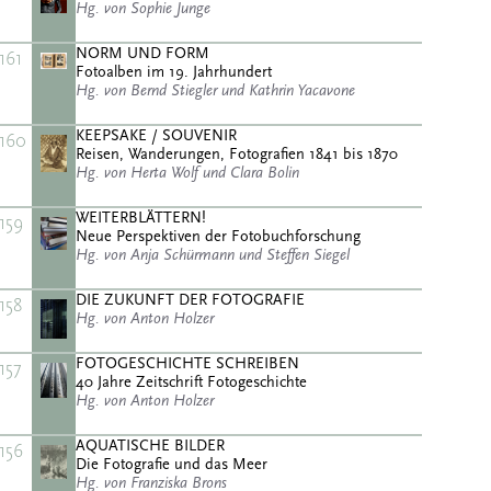
Hg. von Sophie Junge
NORM UND FORM
161
Fotoalben im 19. Jahrhundert
Hg. von Bernd Stiegler und Kathrin Yacavone
KEEPSAKE / SOUVENIR
160
Reisen, Wanderungen, Fotografien 1841 bis 1870
Hg. von Herta Wolf und Clara Bolin
WEITERBLÄTTERN!
159
Neue Perspektiven der Fotobuchforschung
Hg. von Anja Schürmann und Steffen Siegel
DIE ZUKUNFT DER FOTOGRAFIE
158
Hg. von Anton Holzer
FOTOGESCHICHTE SCHREIBEN
157
40 Jahre Zeitschrift Fotogeschichte
Hg. von Anton Holzer
AQUATISCHE BILDER
156
Die Fotografie und das Meer
Hg. von Franziska Brons