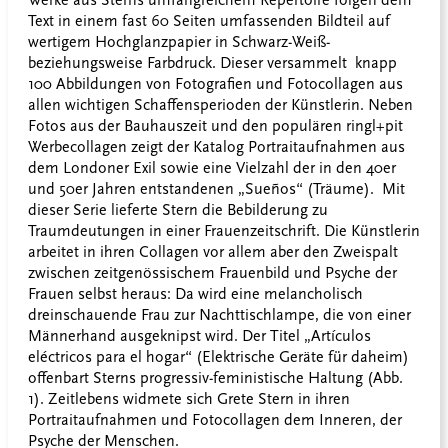
Werke aus Sterns umfangreichem Repertoire folgen dem
Text in einem fast 60 Seiten umfassenden Bildteil auf
wertigem Hochglanzpapier in Schwarz-Weiß-
beziehungsweise Farbdruck. Dieser versammelt knapp
100 Abbildungen von Fotografien und Fotocollagen aus
allen wichtigen Schaffensperioden der Künstlerin. Neben
Fotos aus der Bauhauszeit und den populären ringl+pit
Werbecollagen zeigt der Katalog Portraitaufnahmen aus
dem Londoner Exil sowie eine Vielzahl der in den 40er
und 50er Jahren entstandenen „Sueños“ (Träume). Mit
dieser Serie lieferte Stern die Bebilderung zu
Traumdeutungen in einer Frauenzeitschrift. Die Künstlerin
arbeitet in ihren Collagen vor allem aber den Zweispalt
zwischen zeitgenössischem Frauenbild und Psyche der
Frauen selbst heraus: Da wird eine melancholisch
dreinschauende Frau zur Nachttischlampe, die von einer
Männerhand ausgeknipst wird. Der Titel „Artículos
eléctricos para el hogar“ (Elektrische Geräte für daheim)
offenbart Sterns progressiv-feministische Haltung (Abb.
1). Zeitlebens widmete sich Grete Stern in ihren
Portraitaufnahmen und Fotocollagen dem Inneren, der
Psyche der Menschen.