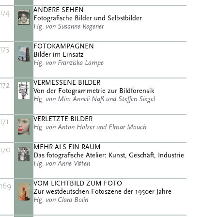
ANDERE SEHEN
174
Fotografische Bilder und Selbstbilder
Hg. von Susanne Regener
FOTOKAMPAGNEN
173
Bilder im Einsatz
Hg. von Franziska Lampe
VERMESSENE BILDER
172
Von der Fotogrammetrie zur Bildforensik
Hg. von Mira Anneli Naß und Steffen Siegel
VERLETZTE BILDER
171
Hg. von Anton Holzer und Elmar Mauch
MEHR ALS EIN RAUM
170
Das fotografische Atelier: Kunst, Geschäft, Industrie
Hg. von Anne Vitten
VOM LICHTBILD ZUM FOTO
169
Zur westdeutschen Fotoszene der 1950er Jahre
Hg. von Clara Bolin