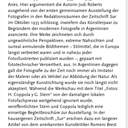
Aires. Hier argumentiert die Autorin Jodi Roberts
ausgehend von der ersten gemeinsamen Ausstellung der
Fotografen in den Redaktionsräumen der Zeitschrift
Sur
im Oktober 1935 schlüssig, inwiefern das Künstlerpaar zu
Begründern der modernen Fotografie in Argentinien
avancierte. Ihre Werke zeichneten sich durch
ungewöhnliche Perspektiven, extreme Nahsichten und
surreal anmutende Bildthemen – Stilmittel, die in Europa
längst verbreitet waren und in nahezu jeder
Fotoillustrierten publiziert wurden –, gepaart mit
fototechnischer Versiertheit, aus. In Argentinien dagegen
galt die Fotografie zu der Zeit noch immer als Imitator
der Malerei oder als Vehikel zur Abbildung der Natur. Als
eigenständige Kunstrichtung wurde sie noch längst nicht
akzeptiert. Während die Werkschau mit dem Titel „Fotos:
H. Coppola y G. Stern“ von der damaligen lokalen
Fotofachpresse weitgehend ignoriert wurde,
veröffentlichten Stern und Coppola lediglich eine
einseitige Begleitbroschüre zur Ausstellung. In der
hauseigenen Zeitschrift „Sur“ erschien dazu ein längerer
Artikel von dem anerkannten Kunstkritiker Romero Brest