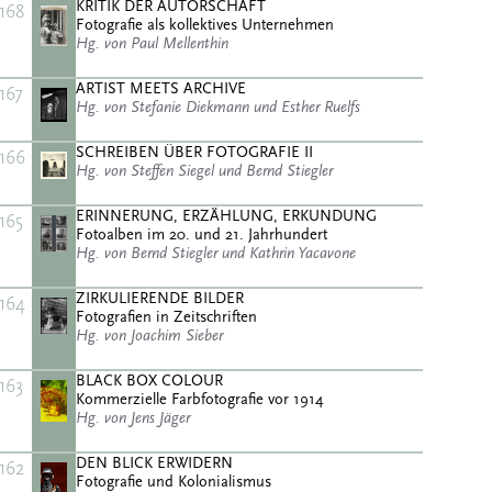
KRITIK DER AUTORSCHAFT
168
Fotografie als kollektives Unternehmen
Hg. von Paul Mellenthin
ARTIST MEETS ARCHIVE
167
Hg. von Stefanie Diekmann und Esther Ruelfs
SCHREIBEN ÜBER FOTOGRAFIE II
166
Hg. von Steffen Siegel und Bernd Stiegler
ERINNERUNG, ERZÄHLUNG, ERKUNDUNG
165
Fotoalben im 20. und 21. Jahrhundert
Hg. von Bernd Stiegler und Kathrin Yacavone
ZIRKULIERENDE BILDER
164
Fotografien in Zeitschriften
Hg. von Joachim Sieber
BLACK BOX COLOUR
163
Kommerzielle Farbfotografie vor 1914
Hg. von Jens Jäger
DEN BLICK ERWIDERN
162
Fotografie und Kolonialismus