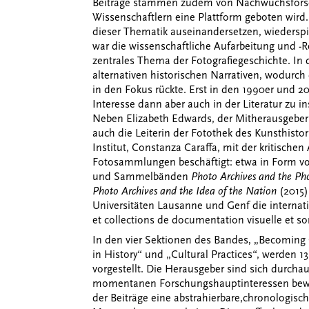
Beiträge stammen zudem von Nachwuchsforsch
Wissenschaftlern eine Plattform geboten wird. 
dieser Thematik auseinandersetzen, wiederspie
war die wissenschaftliche Aufarbeitung und -R
zentrales Thema der Fotografiegeschichte. In 
alternativen historischen Narrativen, wodurch d
in den Fokus rückte. Erst in den 1990er und 20
Interesse dann aber auch in der Literatur zu i
Neben Elizabeth Edwards, der Mitherausgeberin
auch die Leiterin der Fotothek des Kunsthistor
Institut, Constanza Caraffa, mit der kritischen 
Fotosammlungen beschäftigt: etwa in Form vo
und Sammelbänden
Photo Archives and the Ph
Photo Archives and the Idea of the Nation
(2015)
Universitäten Lausanne und Genf die interna
et collections de documentation visuelle et so
In den vier Sektionen des Bandes, „Becoming 
in History“ und „Cultural Practices“, werden
vorgestellt. Die Herausgeber sind sich durcha
momentanen Forschungshauptinteressen bewus
der Beiträge eine
abstrahierbare,
chronologisc