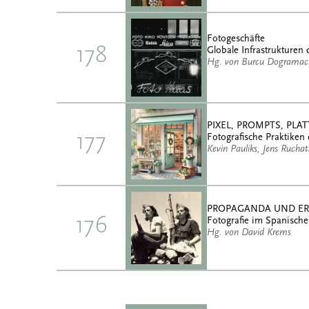
Fotogeschäfte
178
Globale Infrastrukturen 
Hg. von Burcu Dogramaci
PIXEL, PROMPTS, PL
177
Fotografische Praktiken 
Kevin Pauliks, Jens Rucha
PROPAGANDA UND E
176
Fotografie im Spanische
Hg. von David Krems