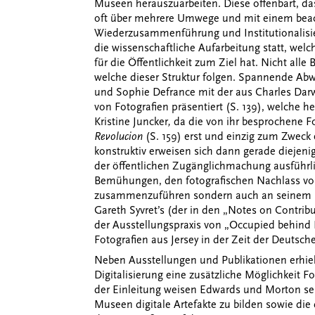
Museen herauszuarbeiten. Diese offenbart, d
oft über mehrere Umwege und mit einem beach
Wiederzusammenführung und Institutionalisieru
die wissenschaftliche Aufarbeitung statt, wel
für die Öffentlichkeit zum Ziel hat. Nicht all
welche dieser Struktur folgen. Spannende Ab
und Sophie Defrance mit der aus Charles Da
von Fotografien präsentiert (S. 139), welche h
Kristine Juncker
,
da die von ihr besprochene
Revolucion
(S. 159) erst und einzig zum Zweck 
konstruktiv erweisen sich dann gerade dieje
der öffentlichen Zugänglichmachung ausführli
Bemühungen, den fotografischen Nachlass von 
zusammenzuführen sondern auch an seinem En
Gareth Syvret’s (der in den „Notes on Contribut
der Ausstellungspraxis von „Occupied behind B
Fotografien aus Jersey in der Zeit der Deutsc
Neben Ausstellungen und Publikationen erhiel
Digitalisierung eine zusätzliche Möglichkeit Fo
der Einleitung weisen Edwards und Morton seh
Museen digitale Artefakte zu bilden sowie di