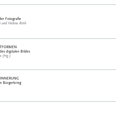
der Fotografie
 und Helene Roth
ATTFORMEN
des digitalen Bildes
tz (Hg.)
RINNERUNG
n Bürgerkrieg