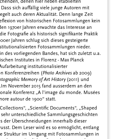
enden, denen hier neben etablierten
Dass sich auffällig viele junge Autoren mit
gelt auch deren Aktualität. Denn lange Zeit
eflexion von historischen Fotosammlungen kein
den 1970er Jahren erwachte das Interesse an
ie Fotografie als historisch signifikante Praktik
00er Jahren schlug sich dieses gesteigerte
nstitutionalisierten Fotosammlungen nieder.
 des vorliegenden Bandes, hat sich zuletzt u.a.
ischen Institutes in Florenz - Max Planck
Aufarbeitung institutionalisierter
n Konferenzreihen (
Photo Archives
ab 2009)
otographic Memory of Art History
(2011) und
.
Im November 2015 fand ausserdem an den
tionale Konferenz „A l’image du monde. Musées
nore autour de 1900“ statt.
Collections“, „Scientific Documents“, „Shaped
 13 sehr unterschiedliche Sammlungsgeschichten
us der Überschneidungen innerhalb dieser
st. Dem Leser wird es so ermöglicht, entlang
he Struktur im Umgang mit Fotosammlungen in