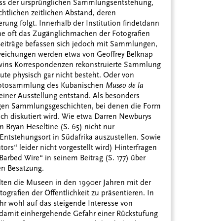
ass der ursprünglichen Sammlungsentstehung,
tlichen zeitlichen Abstand, deren
ng folgt. Innerhalb der Institution findet
dann
che oft das Zugänglichmachen der Fotografien
e Beiträge befassen sich jedoch mit Sammlungen,
weichungen werden etwa von Geoffrey Belknap
rwins Korrespondenzen rekonstruierte Sammlung
eute physisch gar nicht besteht. Oder von
 Fotosammlung des Kubanischen
Museo de la
einer Ausstellung entstand. Als besonders
nigen Sammlungsgeschichten, bei denen die Form
ch diskutiert wird. Wie etwa Darren Newburys
Bryan Heseltine (S. 65) nicht nur
tstehungsort in Südafrika auszustellen. Sowie
ors“ leider nicht vorgestellt wird) Hinterfragen
arbed Wire“ in seinem Beitrag (S. 177) über
hen Besatzung.
ten die Museen in den 1990er Jahren mit der
tografien der Öffentlichkeit zu präsentieren. In
r wohl auf das steigende Interesse von
e damit einhergehende Gefahr einer Rückstufung