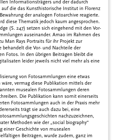
uellen Informationsträgers und der dadurch
auf die das Kunsthistorische Institut in Florenz
r Bewahrung der analogen Fotoarchive reagierte.
wird diese Thematik jedoch kaum angesprochen.
dge (S. 247) setzen sich eingehend mit den Vor-
osammlungen auseinander. Amao im Rahmen des
u Man Rays Portraits für ihr Projekt zur
e
behandelt die Vor- und Nachteile der
ten Fotos. In den übrigen Beiträgen bleibt die
lisaten leider jeweils nicht viel mehr als eine
alisierung von Fotosammlungen eine etwas
äre, vermag diese Publikation mittels der
bekannten musealen Fotosammlungen deren
schreiben. Die Publikation kann somit einerseits
isierten Fotosammlungen auch in der Praxis mehr
erseits trägt sie auch dazu bei, eine
 Fotosammlungsgeschichten nachzuzeichnen,
ater Methoden wie der „social biography“
ng einer Geschichte von musealen
elfältigen Beiträgen, wurde zudem, ganz im