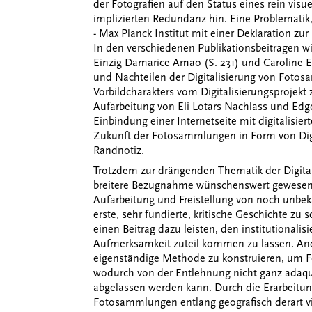
der Fotografien auf den Status eines rein vis
implizierten Redundanz hin. Eine Problematik, 
- Max Planck Institut mit einer Deklaration zu
In den verschiedenen Publikationsbeiträgen 
Einzig Damarice Amao (S. 231) und Caroline E
und Nachteilen der Digitalisierung von Fot
Vorbildcharakters vom Digitalisierungsprojekt z
Aufarbeitung von Eli Lotars Nachlass und Edg
Einbindung einer Internetseite mit digitalisier
Zukunft der Fotosammlungen in Form von Digita
Randnotiz.
Trotzdem zur drängenden Thematik der Digit
breitere Bezugnahme wünschenswert gewesen w
Aufarbeitung und Freistellung von noch un
erste, sehr fundierte, kritische Geschichte zu 
einen Beitrag dazu leisten, den institutional
Aufmerksamkeit zuteil kommen zu lassen. Ander
eigenständige Methode zu konstruieren, um
wodurch von der Entlehnung nicht ganz adäqu
abgelassen werden kann. Durch die Erarbeitu
Fotosammlungen entlang geografisch derart vi