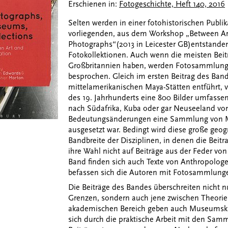
Erschienen in:
Fotogeschichte, Heft 140, 2016
Selten werden in einer fotohistorischen Publ
vorliegenden, aus dem Workshop „Between Art
Photographs“
(2013 in Leicester GB)
entstande
Fotokollektionen. Auch wenn die meisten Beitr
Großbritannien haben, werden Fotosammlunge
besprochen. Gleich im ersten Beitrag des Band
mittelamerikanischen Maya-Stätten entführt,
des 19. Jahrhunderts eine 800 Bilder umfass
nach Südafrika, Kuba oder gar Neuseeland von
Bedeutungsänderungen eine Sammlung von M
ausgesetzt war. Bedingt wird diese große geog
Bandbreite der Disziplinen, in denen die Beit
ihre Wahl nicht auf Beiträge aus der Feder von
Band finden sich auch Texte von Anthropologen
befassen sich die Autoren mit Fotosammlunge
Die Beiträge des Bandes überschreiten nicht nu
Grenzen, sondern auch jene zwischen Theori
akademischen Bereich geben auch Museumskur
sich durch die praktische Arbeit mit den Sam