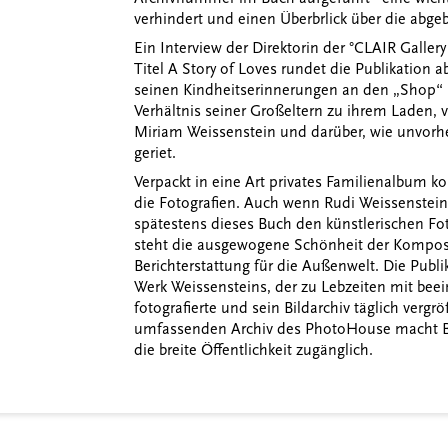
verhindert und einen Überbrlick über die abgeb
Ein Interview der Direktorin der °CLAIR Galle
Titel A Story of Loves rundet die Publikation a
seinen Kindheitserinnerungen an den „Shop“ 
Verhältnis seiner Großeltern zu ihrem Laden,
Miriam Weissenstein und darüber, wie unvorhe
geriet.
Verpackt in eine Art privates Familienalbum ko
die Fotografien. Auch wenn Rudi Weissenstein 
spätestens dieses Buch den künstlerischen Fot
steht die ausgewogene Schönheit der Komposi
Berichterstattung für die Außenwelt. Die Publi
Werk Weissensteins, der zu Lebzeiten mit be
fotografierte und sein Bildarchiv täglich vergr
umfassenden Archiv des PhotoHouse macht Be
die breite Öffentlichkeit zugänglich.