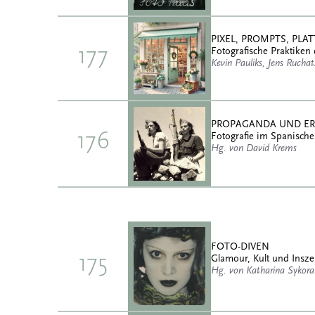
PIXEL, PROMPTS, PL
177
Fotografische Praktiken 
Kevin Pauliks, Jens Rucha
PROPAGANDA UND E
176
Fotografie im Spanische
Hg. von David Krems
FOTO-DIVEN
175
Glamour, Kult und Insz
Hg. von Katharina Sykora