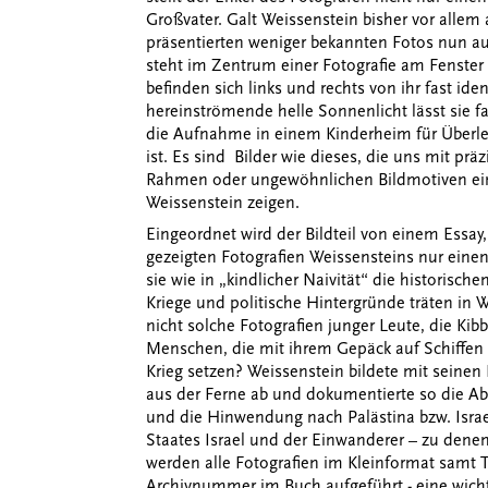
Großvater. Galt Weissenstein bisher vor allem 
präsentierten weniger bekannten Fotos nun a
steht im Zentrum einer Fotografie am Fenster
befinden sich links und rechts von ihr fast id
hereinströmende helle Sonnenlicht lässt sie fas
die Aufnahme in einem Kinderheim für Überl
ist. Es sind Bilder wie dieses, die uns mit pr
Rahmen oder ungewöhnlichen Bildmotiven ein
Weissenstein zeigen.
Eingeordnet wird der Bildteil von einem Essay,
gezeigten Fotografien Weissensteins nur einen
sie wie in „kindlicher Naivität“ die historisch
Kriege und politische Hintergründe träten in W
nicht solche Fotografien junger Leute, die 
Menschen, die mit ihrem Gepäck auf Schiffen 
Krieg setzen? Weissenstein bildete mit seinen
aus der Ferne ab und dokumentierte so die A
und die Hinwendung nach Palästina bzw. Israel
Staates Israel und der Einwanderer – zu denen
werden alle Fotografien im Kleinformat samt T
Archivnummer im Buch aufgeführt - eine wichti