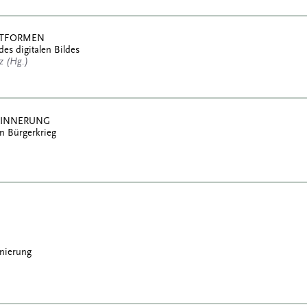
ATTFORMEN
des digitalen Bildes
tz (Hg.)
RINNERUNG
n Bürgerkrieg
enierung