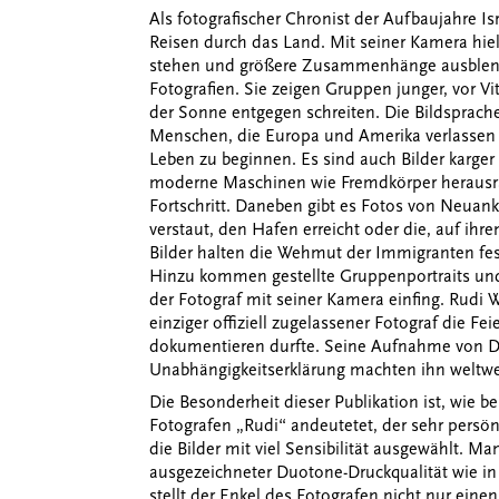
Als fotografischer Chronist der Aufbaujahre Is
Reisen durch das Land. Mit seiner Kamera hielt
stehen und größere Zusammenhänge ausblende
Fotografien. Sie zeigen Gruppen junger, vor Vi
der Sonne entgegen schreiten. Die Bildsprache
Menschen, die Europa und Amerika verlassen
Leben zu beginnen. Es sind auch Bilder karge
moderne Maschinen wie Fremdkörper herausrag
Fortschritt. Daneben gibt es Fotos von Neua
verstaut, den Hafen erreicht oder die, auf ihr
Bilder halten die Wehmut der Immigranten fest
Hinzu kommen gestellte Gruppenportraits u
der Fotograf mit seiner Kamera einfing. Rudi 
einziger offiziell zugelassener Fotograf die Fe
dokumentieren durfte. Seine Aufnahme von Da
Unabhängigkeitserklärung machten ihn weltwe
Die Besonderheit dieser Publikation ist, wie b
Fotografen „Rudi“ andeutetet, der sehr persö
die Bilder mit viel Sensibilität ausgewählt. M
ausgezeichneter Duotone-Druckqualität wie in
stellt der Enkel des Fotografen nicht nur eine