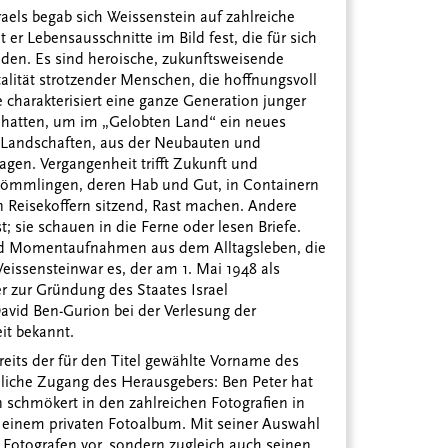
raels begab sich Weissenstein auf zahlreiche
 er Lebensausschnitte im Bild fest, die für sich
n. Es sind heroische, zukunftsweisende
talität strotzender Menschen, die hoffnungsvoll
 charakterisiert eine ganze Generation junger
 hatten, um im „Gelobten Land“ ein neues
r Landschaften, aus der Neubauten und
en. Vergangenheit trifft Zukunft und
nkömmlingen, deren Hab und Gut, in Containern
en Reisekoffern sitzend, Rast machen. Andere
; sie schauen in die Ferne oder lesen Briefe.
nd Momentaufnahmen aus dem Alltagsleben, die
Weissensteinwar es, der am 1. Mai 1948 als
ier zur Gründung des Staates Israel
vid Ben-Gurion bei der Verlesung der
it bekannt.
ereits der für den Titel gewählte Vorname des
nliche Zugang des Herausgebers: Ben Peter hat
an schmökert in den zahlreichen Fotografien in
 einem privaten Fotoalbum. Mit seiner Auswahl
n Fotografen vor, sondern zugleich auch seinen