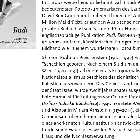
In Europa weitgehend unbekannt, zählt Rudi W
bedeutendsten Fotodokumentaristen des Lande
David Ben Gurion und anderen Ikonen der Anfa
Million Mal drückte er auf den Auslöser seine
privaten Bildarchiv Israels – dem PhotoHouse 
englischsprachige Publikation
Rudi. Discovering
90 unbekannteren, künstlerischen Fotografien 
Bildband wie in einem wunderbaren Fotoalbu
Shimon Rudolph Weissenstein (1910–1992) wur
Tschechien geboren. Nach einem Studium an d
Wien (1929–1931) arbeitete er als Fotojournal
Nationalsozialismus beschloss der zionistisch
Palästina auszuwandern. Das Gebiet stand zu 
der Staat Israel wurde zwölf Jahre später ausger
Fotojournalist für Zeitungen vor Ort und für di
Berliner Jüdische Rundschau
). 1940 heiratete We
und Akrobatin Miriam Arnstein (1913–2011), die
Gemeinsam übernahmen sie im selben Jahr das 
einer anerkannten Kulturinstitution entwickel
führte seine Frau dieses weiter. Als auch sie 
Haus und die Nachlassverwaltung.