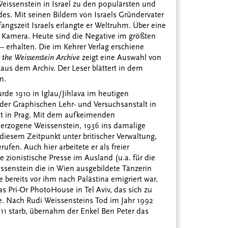
eissenstein in Israel zu den populärsten und
s. Mit seinen Bildern von Israels Gründervater
ngszeit Israels erlangte er Weltruhm. Über eine
r Kamera. Heute sind die Negative im größten
– erhalten. Die im Kehrer Verlag erschiene
 the Weissenstein Archive
zeigt eine Auswahl von
aus dem Archiv. Der Leser blättert in dem
m.
de 1910 in Iglau/Jihlava im heutigen
er Graphischen Lehr- und Versuchsanstalt in
ist in Prag. Mit dem aufkeimenden
 erzogene Weissenstein, 1936 ins damalige
diesem Zeitpunkt unter britischer Verwaltung,
ufen. Auch hier arbeitete er als freier
e zionistische Presse im Ausland (u.a. für die
issenstein die in Wien ausgebildete Tänzerin
 bereits vor ihm nach Palästina emigriert war.
Pri-Or PhotoHouse in Tel Aviv, das sich zu
te. Nach Rudi Weissensteins Tod im Jahr 1992
2011 starb, übernahm der Enkel Ben Peter das