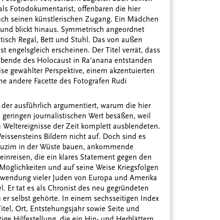
als Fotodokumentarist, offenbaren die hier
uch seinen künstlerischen Zugang. Ein Mädchen
 und blickt hinaus. Symmetrisch angeordnet
entisch Regal, Bett und Stuhl. Das von außen
t engelsgleich erscheinen. Der Titel verrät, dass
ebende des Holocaust in Ra'anana entstanden
äzise gewählter Perspektive, einem akzentuierten
e andere Facette des Fotografen Rudi
 der ausführlich argumentiert, warum die hier
 geringen journalistischen Wert besäßen, weil
en Weltereignisse der Zeit komplett ausblendeten.
eissensteins Bildern nicht auf. Doch sind es
Kibbuzim in der Wüste bauen, ankommende
einreisen, die ein klares Statement gegen den
 Möglichkeiten und auf seine Weise Kriegsfolgen
bwendung vieler Juden von Europa und Amerika
. Er tat es als Chronist des neu gegründeten
 er selbst gehörte. In einem sechsseitigen Index
itel, Ort, Entstehungsjahr sowie Seite und
ge Hilfestellung, die ein Hin- und Herblättern