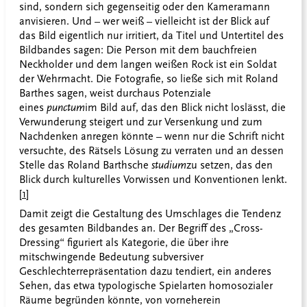
sind, sondern sich gegenseitig oder den Kameramann
anvisieren. Und – wer weiß – vielleicht ist der Blick auf
das Bild eigentlich nur irritiert, da Titel und Untertitel des
Bildbandes sagen: Die Person mit dem bauchfreien
Neckholder und dem langen weißen Rock ist ein Soldat
der Wehrmacht. Die Fotografie, so ließe sich mit Roland
Barthes sagen, weist durchaus Potenziale
eines
punctum
im Bild auf, das den Blick nicht loslässt, die
Verwunderung steigert und zur Versenkung und zum
Nachdenken anregen könnte – wenn nur die Schrift nicht
versuchte, des Rätsels Lösung zu verraten und an dessen
Stelle das Roland Barthsche
studium
zu setzen, das den
Blick durch kulturelles Vorwissen und Konventionen lenkt.
[1]
Damit zeigt die Gestaltung des Umschlages die Tendenz
des gesamten Bildbandes an. Der Begriff des „Cross-
Dressing“ figuriert als Kategorie, die über ihre
mitschwingende Bedeutung subversiver
Geschlechterrepräsentation dazu tendiert, ein anderes
Sehen, das etwa typologische Spielarten homosozialer
Räume begründen könnte, von vorneherein