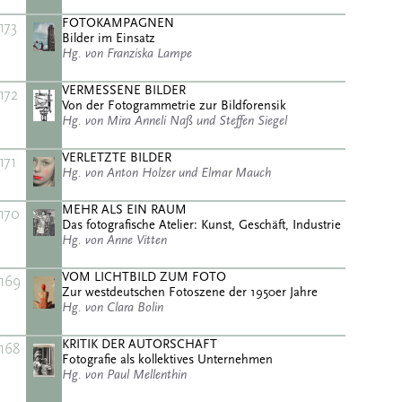
FOTOKAMPAGNEN
173
Bilder im Einsatz
Hg. von Franziska Lampe
VERMESSENE BILDER
172
Von der Fotogrammetrie zur Bildforensik
Hg. von Mira Anneli Naß und Steffen Siegel
VERLETZTE BILDER
171
Hg. von Anton Holzer und Elmar Mauch
MEHR ALS EIN RAUM
170
Das fotografische Atelier: Kunst, Geschäft, Industrie
Hg. von Anne Vitten
VOM LICHTBILD ZUM FOTO
169
Zur westdeutschen Fotoszene der 1950er Jahre
Hg. von Clara Bolin
KRITIK DER AUTORSCHAFT
168
Fotografie als kollektives Unternehmen
Hg. von Paul Mellenthin