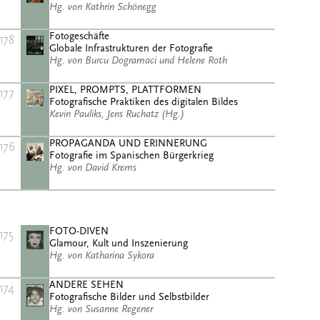
Hg. von Kathrin Schönegg
Fotogeschäfte
178
Globale Infrastrukturen der Fotografie
Hg. von Burcu Dogramaci und Helene Roth
PIXEL, PROMPTS, PLATTFORMEN
177
Fotografische Praktiken des digitalen Bildes
Kevin Pauliks, Jens Ruchatz (Hg.)
PROPAGANDA UND ERINNERUNG
176
Fotografie im Spanischen Bürgerkrieg
Hg. von David Krems
FOTO-DIVEN
175
Glamour, Kult und Inszenierung
Hg. von Katharina Sykora
ANDERE SEHEN
174
Fotografische Bilder und Selbstbilder
Hg. von Susanne Regener