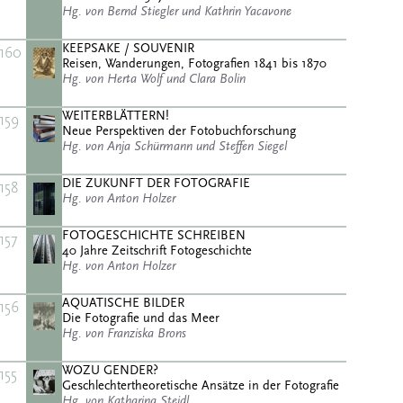
Hg. von Bernd Stiegler und Kathrin Yacavone
KEEPSAKE / SOUVENIR
160
Reisen, Wanderungen, Fotografien 1841 bis 1870
Hg. von Herta Wolf und Clara Bolin
WEITERBLÄTTERN!
159
Neue Perspektiven der Fotobuchforschung
Hg. von Anja Schürmann und Steffen Siegel
DIE ZUKUNFT DER FOTOGRAFIE
158
Hg. von Anton Holzer
FOTOGESCHICHTE SCHREIBEN
157
40 Jahre Zeitschrift Fotogeschichte
Hg. von Anton Holzer
AQUATISCHE BILDER
156
Die Fotografie und das Meer
Hg. von Franziska Brons
WOZU GENDER?
155
Geschlechtertheoretische Ansätze in der Fotografie
Hg. von Katharina Steidl