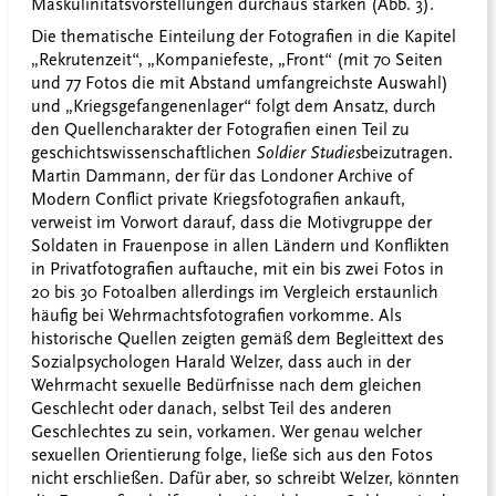
Maskulinitätsvorstellungen durchaus stärken (Abb. 3).
Die thematische Einteilung der Fotografien in die Kapitel
„Rekrutenzeit“, „Kompaniefeste, „Front“ (mit 70 Seiten
und 77 Fotos die mit Abstand umfangreichste Auswahl)
und „Kriegsgefangenenlager“ folgt dem Ansatz, durch
den Quellencharakter der Fotografien einen Teil zu
geschichtswissenschaftlichen
Soldier Studies
beizutragen.
Martin Dammann, der für das Londoner Archive of
Modern Conflict private Kriegsfotografien ankauft,
verweist im Vorwort darauf, dass die Motivgruppe der
Soldaten in Frauenpose in allen Ländern und Konflikten
in Privatfotografien auftauche, mit ein bis zwei Fotos in
20 bis 30 Fotoalben allerdings im Vergleich erstaunlich
häufig bei Wehrmachtsfotografien vorkomme. Als
historische Quellen zeigten gemäß dem Begleittext des
Sozialpsychologen Harald Welzer, dass auch in der
Wehrmacht sexuelle Bedürfnisse nach dem gleichen
Geschlecht oder danach, selbst Teil des anderen
Geschlechtes zu sein, vorkamen. Wer genau welcher
sexuellen Orientierung folge, ließe sich aus den Fotos
nicht erschließen. Dafür aber, so schreibt Welzer, könnten