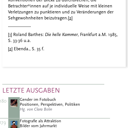
Konventionen der Blicke zu durchbrechen, die
Betrachter*innen auf je individuelle Weise mit kleinen
Verletzungen zu punktieren und zu Veränderungen der
Sehgewohnheiten beizutragen.
[2]
--------------------
[1]
Roland Barthes:
Die helle Kammer
, Frankfurt a.M. 1985,
S. 33-36 u.a.
[2]
Ebenda., S. 35 f.
LETZTE AUSGABEN
Gender im Fotobuch
180
Positionen, Perspektiven, Politiken
Hg. von Clara Bolin
Fotografie als Attraktion
179
Bilder vom Jahrmarkt