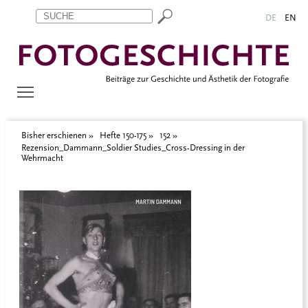
Zum Inhalt springen
Aktuelle Seite: Rezension_Dammann_Soldier Studies_Cross-Dre
DE
EN
Bisher erschienen
Hefte 150-175
152
Rezension_Dammann_Soldier Studies_Cross-Dressing in der
Wehrmacht