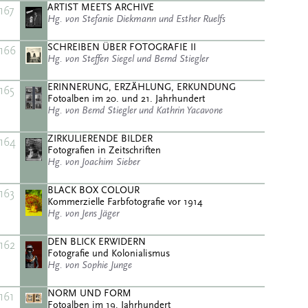
ARTIST MEETS ARCHIVE
167
Hg. von Stefanie Diekmann und Esther Ruelfs
SCHREIBEN ÜBER FOTOGRAFIE II
166
Hg. von Steffen Siegel und Bernd Stiegler
ERINNERUNG, ERZÄHLUNG, ERKUNDUNG
165
Fotoalben im 20. und 21. Jahrhundert
Hg. von Bernd Stiegler und Kathrin Yacavone
ZIRKULIERENDE BILDER
164
Fotografien in Zeitschriften
Hg. von Joachim Sieber
BLACK BOX COLOUR
163
Kommerzielle Farbfotografie vor 1914
Hg. von Jens Jäger
DEN BLICK ERWIDERN
162
Fotografie und Kolonialismus
Hg. von Sophie Junge
NORM UND FORM
161
Fotoalben im 19. Jahrhundert