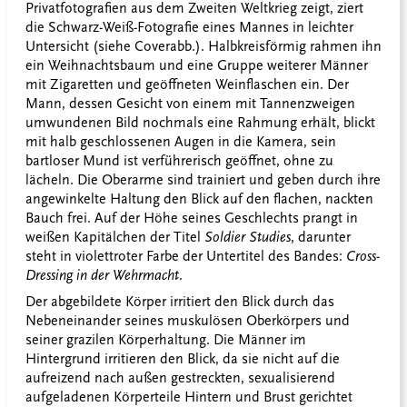
Privatfotografien aus dem Zweiten Weltkrieg zeigt, ziert
die Schwarz-Weiß-Fotografie eines Mannes in leichter
Untersicht (siehe Coverabb.). Halbkreisförmig rahmen ihn
ein Weihnachtsbaum und eine Gruppe weiterer Männer
mit Zigaretten und geöffneten Weinflaschen ein. Der
Mann, dessen Gesicht von einem mit Tannenzweigen
umwundenen Bild nochmals eine Rahmung erhält, blickt
mit halb geschlossenen Augen in die Kamera, sein
bartloser Mund ist verführerisch geöffnet, ohne zu
lächeln. Die Oberarme sind trainiert und geben durch ihre
angewinkelte Haltung den Blick auf den flachen, nackten
Bauch frei. Auf der Höhe seines Geschlechts prangt in
weißen Kapitälchen der Titel
Soldier Studies
, darunter
steht in violettroter Farbe der Untertitel des Bandes:
Cross-
Dressing in der Wehrmacht
.
Der abgebildete Körper irritiert den Blick durch das
Nebeneinander seines muskulösen Oberkörpers und
seiner grazilen Körperhaltung. Die Männer im
Hintergrund irritieren den Blick, da sie nicht auf die
aufreizend nach außen gestreckten, sexualisierend
aufgeladenen Körperteile Hintern und Brust gerichtet