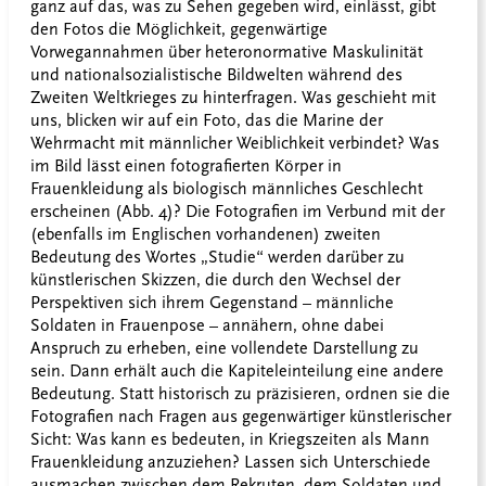
ganz auf das, was zu Sehen gegeben wird, einlässt, gibt
den Fotos die Möglichkeit, gegenwärtige
Vorwegannahmen über heteronormative Maskulinität
und nationalsozialistische Bildwelten während des
Zweiten Weltkrieges zu hinterfragen. Was geschieht mit
uns, blicken wir auf ein Foto, das die Marine der
Wehrmacht mit männlicher Weiblichkeit verbindet? Was
im Bild lässt einen fotografierten Körper in
Frauenkleidung als biologisch männliches Geschlecht
erscheinen (Abb. 4)? Die Fotografien im Verbund mit der
(ebenfalls im Englischen vorhandenen) zweiten
Bedeutung des Wortes „Studie“ werden darüber zu
künstlerischen Skizzen, die durch den Wechsel der
Perspektiven sich ihrem Gegenstand – männliche
Soldaten in Frauenpose – annähern, ohne dabei
Anspruch zu erheben, eine vollendete Darstellung zu
sein. Dann erhält auch die Kapiteleinteilung eine andere
Bedeutung. Statt historisch zu präzisieren, ordnen sie die
Fotografien nach Fragen aus gegenwärtiger künstlerischer
Sicht: Was kann es bedeuten, in Kriegszeiten als Mann
Frauenkleidung anzuziehen? Lassen sich Unterschiede
ausmachen zwischen dem Rekruten, dem Soldaten und