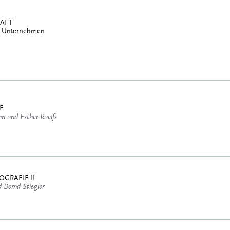
HAFT
ves Unternehmen
E
n und Esther Ruelfs
GRAFIE II
d Bernd Stiegler