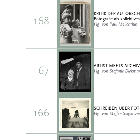
KRITIK DER AUTORSC
168
Fotografie als kollekti
Hg. von Paul Mellenthin
ARTIST MEETS ARCHIV
167
Hg. von Stefanie Diekman
SCHREIBEN ÜBER FOTO
166
Hg. von Steffen Siegel un