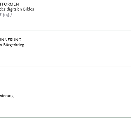
ATTFORMEN
des digitalen Bildes
tz (Hg.)
RINNERUNG
n Bürgerkrieg
enierung