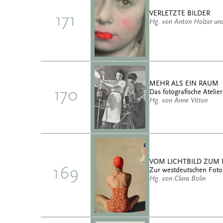
VERLETZTE BILDER
171
Hg. von Anton Holzer u
MEHR ALS EIN RAUM
170
Das fotografische Atelier
Hg. von Anne Vitten
VOM LICHTBILD ZUM
169
Zur westdeutschen Foto
Hg. von Clara Bolin