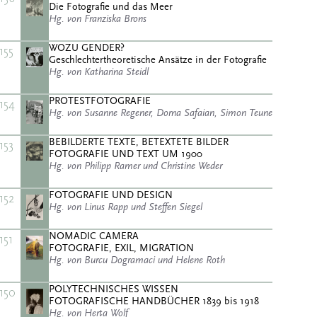
Die Fotografie und das Meer
Hg. von Franziska Brons
WOZU GENDER?
155
Geschlechtertheoretische Ansätze in der Fotografie
Hg. von Katharina Steidl
PROTESTFOTOGRAFIE
154
Hg. von Susanne Regener, Dorna Safaian, Simon Teune
BEBILDERTE TEXTE, BETEXTETE BILDER
153
FOTOGRAFIE UND TEXT UM 1900
Hg. von Philipp Ramer und Christine Weder
FOTOGRAFIE UND DESIGN
152
Hg. von Linus Rapp und Steffen Siegel
NOMADIC CAMERA
151
FOTOGRAFIE, EXIL, MIGRATION
Hg. von Burcu Dogramaci und Helene Roth
POLYTECHNISCHES WISSEN
150
FOTOGRAFISCHE HANDBÜCHER 1839 bis 1918
Hg. von Herta Wolf