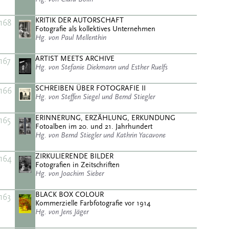
KRITIK DER AUTORSCHAFT
168
Fotografie als kollektives Unternehmen
Hg. von Paul Mellenthin
ARTIST MEETS ARCHIVE
167
Hg. von Stefanie Diekmann und Esther Ruelfs
SCHREIBEN ÜBER FOTOGRAFIE II
166
Hg. von Steffen Siegel und Bernd Stiegler
ERINNERUNG, ERZÄHLUNG, ERKUNDUNG
165
Fotoalben im 20. und 21. Jahrhundert
Hg. von Bernd Stiegler und Kathrin Yacavone
ZIRKULIERENDE BILDER
164
Fotografien in Zeitschriften
Hg. von Joachim Sieber
BLACK BOX COLOUR
163
Kommerzielle Farbfotografie vor 1914
Hg. von Jens Jäger