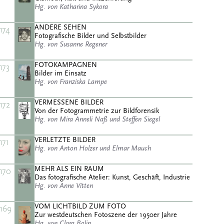
Hg. von Katharina Sykora
ANDERE SEHEN
174
Fotografische Bilder und Selbstbilder
Hg. von Susanne Regener
FOTOKAMPAGNEN
173
Bilder im Einsatz
Hg. von Franziska Lampe
VERMESSENE BILDER
172
Von der Fotogrammetrie zur Bildforensik
Hg. von Mira Anneli Naß und Steffen Siegel
VERLETZTE BILDER
171
Hg. von Anton Holzer und Elmar Mauch
MEHR ALS EIN RAUM
170
Das fotografische Atelier: Kunst, Geschäft, Industrie
Hg. von Anne Vitten
VOM LICHTBILD ZUM FOTO
169
Zur westdeutschen Fotoszene der 1950er Jahre
Hg. von Clara Bolin