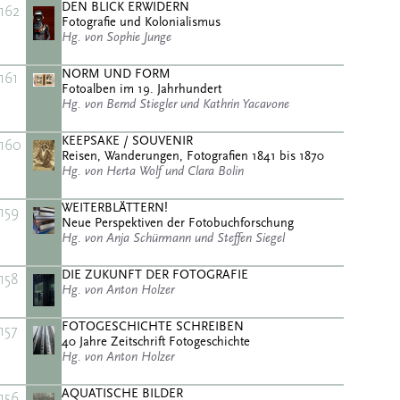
DEN BLICK ERWIDERN
162
Fotografie und Kolonialismus
Hg. von Sophie Junge
NORM UND FORM
161
Fotoalben im 19. Jahrhundert
Hg. von Bernd Stiegler und Kathrin Yacavone
KEEPSAKE / SOUVENIR
160
Reisen, Wanderungen, Fotografien 1841 bis 1870
Hg. von Herta Wolf und Clara Bolin
WEITERBLÄTTERN!
159
Neue Perspektiven der Fotobuchforschung
Hg. von Anja Schürmann und Steffen Siegel
DIE ZUKUNFT DER FOTOGRAFIE
158
Hg. von Anton Holzer
FOTOGESCHICHTE SCHREIBEN
157
40 Jahre Zeitschrift Fotogeschichte
Hg. von Anton Holzer
AQUATISCHE BILDER
156