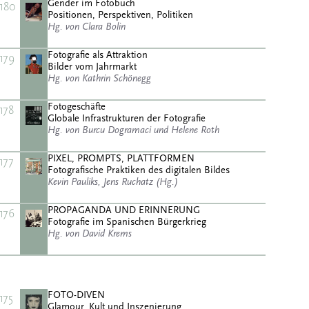
Gender im Fotobuch
180
Positionen, Perspektiven, Politiken
Hg. von Clara Bolin
Fotografie als Attraktion
179
Bilder vom Jahrmarkt
Hg. von Kathrin Schönegg
Fotogeschäfte
178
Globale Infrastrukturen der Fotografie
Hg. von Burcu Dogramaci und Helene Roth
PIXEL, PROMPTS, PLATTFORMEN
177
Fotografische Praktiken des digitalen Bildes
Kevin Pauliks, Jens Ruchatz (Hg.)
PROPAGANDA UND ERINNERUNG
176
Fotografie im Spanischen Bürgerkrieg
Hg. von David Krems
FOTO-DIVEN
175
Glamour, Kult und Inszenierung