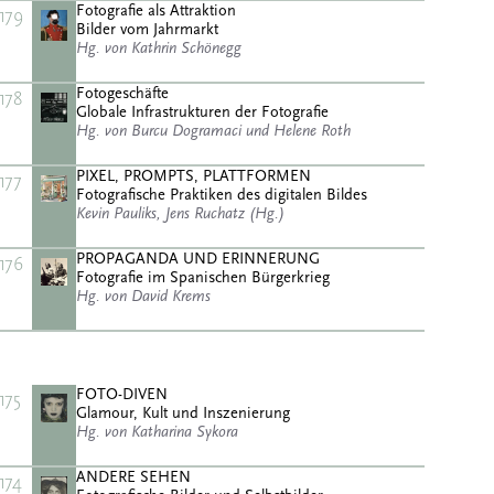
Fotografie als Attraktion
179
Bilder vom Jahrmarkt
Hg. von Kathrin Schönegg
Fotogeschäfte
178
Globale Infrastrukturen der Fotografie
Hg. von Burcu Dogramaci und Helene Roth
PIXEL, PROMPTS, PLATTFORMEN
177
Fotografische Praktiken des digitalen Bildes
Kevin Pauliks, Jens Ruchatz (Hg.)
PROPAGANDA UND ERINNERUNG
176
Fotografie im Spanischen Bürgerkrieg
Hg. von David Krems
FOTO-DIVEN
175
Glamour, Kult und Inszenierung
Hg. von Katharina Sykora
ANDERE SEHEN
174