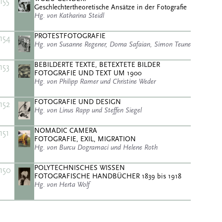
155
Geschlechtertheoretische Ansätze in der Fotografie
Hg. von Katharina Steidl
PROTESTFOTOGRAFIE
154
Hg. von Susanne Regener, Dorna Safaian, Simon Teune
BEBILDERTE TEXTE, BETEXTETE BILDER
153
FOTOGRAFIE UND TEXT UM 1900
Hg. von Philipp Ramer und Christine Weder
FOTOGRAFIE UND DESIGN
152
Hg. von Linus Rapp und Steffen Siegel
NOMADIC CAMERA
151
FOTOGRAFIE, EXIL, MIGRATION
Hg. von Burcu Dogramaci und Helene Roth
POLYTECHNISCHES WISSEN
150
FOTOGRAFISCHE HANDBÜCHER 1839 bis 1918
Hg. von Herta Wolf