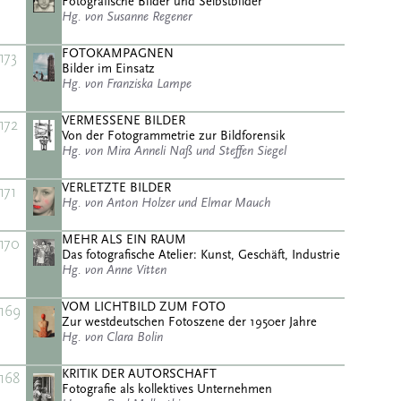
Fotografische Bilder und Selbstbilder
Hg. von Susanne Regener
FOTOKAMPAGNEN
173
Bilder im Einsatz
Hg. von Franziska Lampe
VERMESSENE BILDER
172
Von der Fotogrammetrie zur Bildforensik
Hg. von Mira Anneli Naß und Steffen Siegel
VERLETZTE BILDER
171
Hg. von Anton Holzer und Elmar Mauch
MEHR ALS EIN RAUM
170
Das fotografische Atelier: Kunst, Geschäft, Industrie
Hg. von Anne Vitten
VOM LICHTBILD ZUM FOTO
169
Zur westdeutschen Fotoszene der 1950er Jahre
Hg. von Clara Bolin
KRITIK DER AUTORSCHAFT
168
Fotografie als kollektives Unternehmen