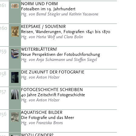
NORM UND FORM
161
Fotoalben im 19. Jahrhundert
Hg. von Bernd Stiegler und Kathrin Yacavone
KEEPSAKE / SOUVENIR
160
Reisen, Wanderungen, Fotografien 1841 bis 1870
Hg. von Herta Wolf und Clara Bolin
WEITERBLÄTTERN!
159
Neue Perspektiven der Fotobuchforschung
Hg. von Anja Schürmann und Steffen Siegel
DIE ZUKUNFT DER FOTOGRAFIE
158
Hg. von Anton Holzer
FOTOGESCHICHTE SCHREIBEN
157
40 Jahre Zeitschrift Fotogeschichte
Hg. von Anton Holzer
AQUATISCHE BILDER
156
Die Fotografie und das Meer
Hg. von Franziska Brons
WOZU GENDER?