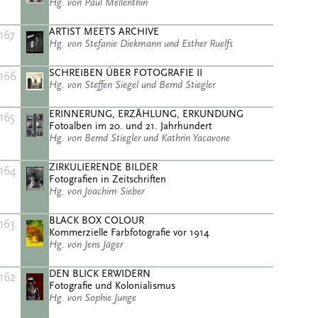
Hg. von Paul Mellenthin
ARTIST MEETS ARCHIVE
167
Hg. von Stefanie Diekmann und Esther Ruelfs
SCHREIBEN ÜBER FOTOGRAFIE II
166
Hg. von Steffen Siegel und Bernd Stiegler
ERINNERUNG, ERZÄHLUNG, ERKUNDUNG
165
Fotoalben im 20. und 21. Jahrhundert
Hg. von Bernd Stiegler und Kathrin Yacavone
ZIRKULIERENDE BILDER
164
Fotografien in Zeitschriften
Hg. von Joachim Sieber
BLACK BOX COLOUR
163
Kommerzielle Farbfotografie vor 1914
Hg. von Jens Jäger
DEN BLICK ERWIDERN
162
Fotografie und Kolonialismus
Hg. von Sophie Junge