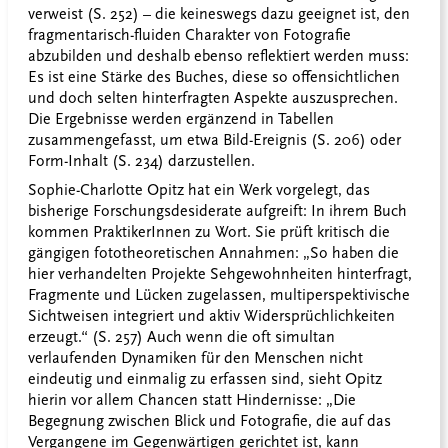
verweist (S. 252) – die keineswegs dazu geeignet ist, den
fragmentarisch-fluiden Charakter von Fotografie
abzubilden und deshalb ebenso reflektiert werden muss:
Es ist eine Stärke des Buches, diese so offensichtlichen
und doch selten hinterfragten Aspekte auszusprechen.
Die Ergebnisse werden ergänzend in Tabellen
zusammengefasst, um etwa Bild-Ereignis (S. 206) oder
Form-Inhalt (S. 234) darzustellen.
Sophie-Charlotte Opitz hat ein Werk vorgelegt, das
bisherige Forschungsdesiderate aufgreift: In ihrem Buch
kommen PraktikerInnen zu Wort. Sie prüft kritisch die
gängigen fototheoretischen Annahmen: „So haben die
hier verhandelten Projekte Sehgewohnheiten hinterfragt,
Fragmente und Lücken zugelassen, multiperspektivische
Sichtweisen integriert und aktiv Widersprüchlichkeiten
erzeugt.“ (S. 257) Auch wenn die oft simultan
verlaufenden Dynamiken für den Menschen nicht
eindeutig und einmalig zu erfassen sind, sieht Opitz
hierin vor allem Chancen statt Hindernisse: „Die
Begegnung zwischen Blick und Fotografie, die auf das
Vergangene im Gegenwärtigen gerichtet ist, kann