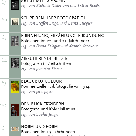
ARTIST MEETS ARCHIVE
167
Hg. von Stefanie Diekmann und Esther Ruelfs
SCHREIBEN ÜBER FOTOGRAFIE II
166
Hg. von Steffen Siegel und Bernd Stiegler
ERINNERUNG, ERZÄHLUNG, ERKUNDUNG
165
Fotoalben im 20. und 21. Jahrhundert
Hg. von Bernd Stiegler und Kathrin Yacavone
ZIRKULIERENDE BILDER
164
Fotografien in Zeitschriften
Hg. von Joachim Sieber
BLACK BOX COLOUR
163
Kommerzielle Farbfotografie vor 1914
Hg. von Jens Jäger
DEN BLICK ERWIDERN
162
Fotografie und Kolonialismus
Hg. von Sophie Junge
NORM UND FORM
161
Fotoalben im 19. Jahrhundert