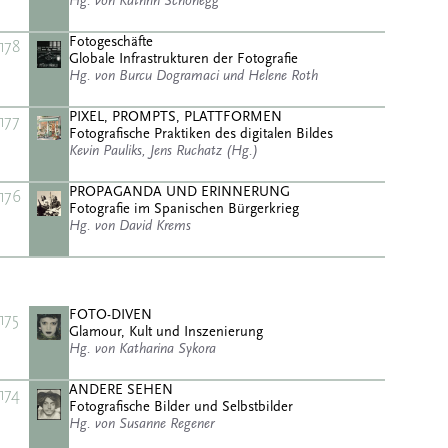
Hg. von Kathrin Schönegg
Fotogeschäfte
178
Globale Infrastrukturen der Fotografie
Hg. von Burcu Dogramaci und Helene Roth
PIXEL, PROMPTS, PLATTFORMEN
177
Fotografische Praktiken des digitalen Bildes
Kevin Pauliks, Jens Ruchatz (Hg.)
PROPAGANDA UND ERINNERUNG
176
Fotografie im Spanischen Bürgerkrieg
Hg. von David Krems
FOTO-DIVEN
175
Glamour, Kult und Inszenierung
Hg. von Katharina Sykora
ANDERE SEHEN
174
Fotografische Bilder und Selbstbilder
Hg. von Susanne Regener