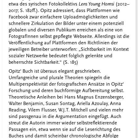
etwa des syrischen Fotokollektivs
Lens Young Homsi
(2012–
2017; S. 182ff.). Opitz adressiert, dass Plattformen wie
Facebook zwar einfachere Uploadmöglichkeiten und
schnellere Zirkulation der Bilder unter einem potenziell
globalen und diversen Publikum erreichen als eine von
FotografInnen selbst gepflegte Webseite. Allerdings ist die
Veröffentlichung auf Plattformen den Richtlinien der
jeweiligen Betreiber unterworfen: „Sichtbarkeit im Kontext
sozialer Netzwerke bedeutet folglich gelenkte und
beherrschte Sichtbarkeit.“ (S. 185)
Opitz‘ Buch ist überaus elegant geschrieben.
Umfangreiche und plurale Theorien spiegeln die
Multiperspektivität der fotografischen Ansätze in Opitz‘
Forschung und deren buchförmige Aufbereitung selbst.
Theoretische Anleihen bei Hans Magnus Enzensberger,
Walter Benjamin, Susan Sontag, Ariella Azoulay, Anna
Reading, Vilem Flusser, W.J.T. Mitchell und vielen mehr
sind passgenau in die Argumentation eingefügt. Auch
streut die Autorin immer wieder selbstreflektierende
Passagen ein, etwa wenn sie auf die Leserichtung des
Buches und damit scheinbar chronologische Abfolge