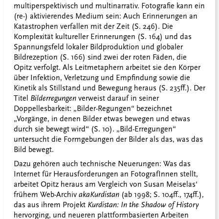
multiperspektivisch und multinarrativ. Fotografie kann ein
(re-) aktivierendes Medium sein: Auch Erinnerungen an
Katastrophen verfallen mit der Zeit (S. 246). Die
Komplexität kultureller Erinnerungen (S. 164) und das
Spannungsfeld lokaler Bildproduktion und globaler
Bildrezeption (S. 166) sind zwei der roten Fäden, die
Opitz verfolgt. Als Leitmetaphern arbeitet sie den Körper
über Infektion, Verletzung und Empfindung sowie die
Kinetik als Stillstand und Bewegung heraus (S. 235ff.). Der
Titel
Bilderregungen
verweist darauf in seiner
Doppellesbarkeit: „Bilder-Regungen“ bezeichnet
„Vorgänge, in denen Bilder etwas bewegen und etwas
durch sie bewegt wird“ (S. 10). „Bild-Erregungen“
untersucht die Formgebungen der Bilder als das, was das
Bild bewegt.
Dazu gehören auch technische Neuerungen: Was das
Internet für Herausforderungen an FotografInnen stellt,
arbeitet Opitz heraus am Vergleich von Susan Meiselas‘
frühem Web-Archiv
akaKurdistan
(ab 1998; S. 104ff., 174ff.),
das aus ihrem Projekt
Kurdistan: In the Shadow of History
hervorging, und neueren plattformbasierten Arbeiten