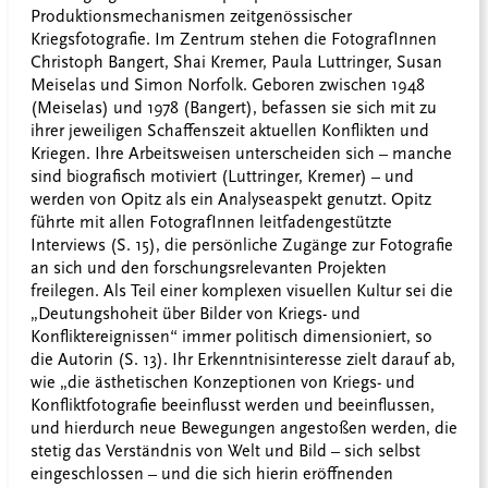
Produktionsmechanismen zeitgenössischer
Kriegsfotografie. Im Zentrum stehen die FotografInnen
Christoph Bangert, Shai Kremer, Paula Luttringer, Susan
Meiselas und Simon Norfolk. Geboren zwischen 1948
(Meiselas) und 1978 (Bangert), befassen sie sich mit zu
ihrer jeweiligen Schaffenszeit aktuellen Konflikten und
Kriegen. Ihre Arbeitsweisen unterscheiden sich – manche
sind biografisch motiviert (Luttringer, Kremer) – und
werden von Opitz als ein Analyseaspekt genutzt. Opitz
führte mit allen FotografInnen leitfadengestützte
Interviews (S. 15), die persönliche Zugänge zur Fotografie
an sich und den forschungsrelevanten Projekten
freilegen. Als Teil einer komplexen visuellen Kultur sei die
„Deutungshoheit über Bilder von Kriegs- und
Konfliktereignissen“ immer politisch dimensioniert, so
die Autorin (S. 13). Ihr Erkenntnisinteresse zielt darauf ab,
wie „die ästhetischen Konzeptionen von Kriegs- und
Konfliktfotografie beeinflusst werden und beeinflussen,
und hierdurch neue Bewegungen angestoßen werden, die
stetig das Verständnis von Welt und Bild – sich selbst
eingeschlossen – und die sich hierin eröffnenden