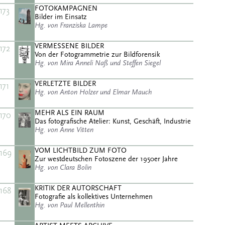
FOTOKAMPAGNEN
173
Bilder im Einsatz
Hg. von Franziska Lampe
VERMESSENE BILDER
172
Von der Fotogrammetrie zur Bildforensik
Hg. von Mira Anneli Naß und Steffen Siegel
VERLETZTE BILDER
171
Hg. von Anton Holzer und Elmar Mauch
MEHR ALS EIN RAUM
170
Das fotografische Atelier: Kunst, Geschäft, Industrie
Hg. von Anne Vitten
VOM LICHTBILD ZUM FOTO
169
Zur westdeutschen Fotoszene der 1950er Jahre
Hg. von Clara Bolin
KRITIK DER AUTORSCHAFT
168
Fotografie als kollektives Unternehmen
Hg. von Paul Mellenthin