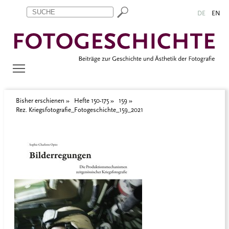
Zum Inhalt springen
Aktuelle Seite: Rez. Kriegsfotografie_Fotogeschichte_159_2021
DE
EN
Bisher erschienen
Hefte 150-175
159
Rez. Kriegsfotografie_Fotogeschichte_159_2021