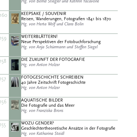
Hg. von Bernd Stiegler und Kathrin Yacavone
KEEPSAKE / SOUVENIR
160
Reisen, Wanderungen, Fotografien 1841 bis 1870
Hg. von Herta Wolf und Clara Bolin
WEITERBLÄTTERN!
159
Neue Perspektiven der Fotobuchforschung
Hg. von Anja Schürmann und Steffen Siegel
DIE ZUKUNFT DER FOTOGRAFIE
158
Hg. von Anton Holzer
FOTOGESCHICHTE SCHREIBEN
157
40 Jahre Zeitschrift Fotogeschichte
Hg. von Anton Holzer
AQUATISCHE BILDER
156
Die Fotografie und das Meer
Hg. von Franziska Brons
WOZU GENDER?
155
Geschlechtertheoretische Ansätze in der Fotografie
Hg. von Katharina Steidl