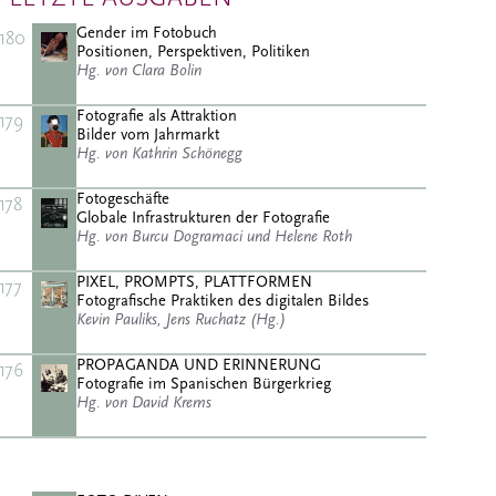
Gender im Fotobuch
180
Positionen, Perspektiven, Politiken
Hg. von Clara Bolin
Fotografie als Attraktion
179
Bilder vom Jahrmarkt
Hg. von Kathrin Schönegg
Fotogeschäfte
178
Globale Infrastrukturen der Fotografie
Hg. von Burcu Dogramaci und Helene Roth
PIXEL, PROMPTS, PLATTFORMEN
177
Fotografische Praktiken des digitalen Bildes
Kevin Pauliks, Jens Ruchatz (Hg.)
PROPAGANDA UND ERINNERUNG
176
Fotografie im Spanischen Bürgerkrieg
Hg. von David Krems