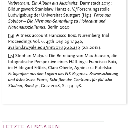
Verbrechens. Ein Album aus Auschwitz,
Darmstadt 2019;
Bildungswerk Stanisław Hantz e. V./Forschungsstelle
Ludwigsburg der Universität Stuttgart (Hg.):
Fotos aus
Sobibor
–
Die Niemann-Sammlung zu Holocaust und
Nationalsozialismu
s, Berlin 2020.
[14]
Witness account Francisco Boix, Nuremberg Trial
Proceedings Vol. 6, 45th Day, 29.1.1946,
avalon.law.yale.edu/imt/01-29-46.asp
(2.8.2018).
[15]
Stephan Matyus: Die Befreiung von Mauthausen, die
fotografische Perspektive eines Häftlings: Francisco Boix,
in: Hildegard Frübis, Clara Oberle, Agnieszka Pufelska:
Fotografien aus den Lagern des NS-Regimes. Beweissicherung
und ästhetische Praxis, Schriften des Centrums für jüdische
Studien, Band 31
, Graz 2018, S. 159–178.
LETZTE AUSGABEN