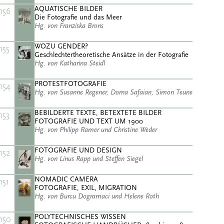
AQUATISCHE BILDER
156
Die Fotografie und das Meer
Hg. von Franziska Brons
WOZU GENDER?
155
Geschlechtertheoretische Ansätze in der Fotografie
Hg. von Katharina Steidl
PROTESTFOTOGRAFIE
154
Hg. von Susanne Regener, Dorna Safaian, Simon Teune
BEBILDERTE TEXTE, BETEXTETE BILDER
153
FOTOGRAFIE UND TEXT UM 1900
Hg. von Philipp Ramer und Christine Weder
FOTOGRAFIE UND DESIGN
152
Hg. von Linus Rapp und Steffen Siegel
NOMADIC CAMERA
151
FOTOGRAFIE, EXIL, MIGRATION
Hg. von Burcu Dogramaci und Helene Roth
POLYTECHNISCHES WISSEN
150