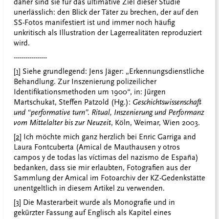
daher sind sie für das ultimative Ziel dieser Studie
unerlässlich: den Blick der Täter zu brechen, der auf den
SS-Fotos manifestiert ist und immer noch häufig
unkritisch als Illustration der Lagerrealitäten reproduziert
wird.
-----------------
[1]
Siehe grundlegend: Jens Jäger: „Erkennungsdienstliche
Behandlung. Zur Inszenierung polizeilicher
Identifikationsmethoden um 1900“, in: Jürgen
Martschukat, Steffen Patzold (Hg.):
Geschichtswissenschaft
und “performative turn”. Ritual, Inszenierung und Performanz
vom Mittelalter bis zur Neuzeit
, Köln, Weimar, Wien 2003.
[2]
Ich möchte mich ganz herzlich bei Enric Garriga and
Laura Fontcuberta (Amical de Mauthausen y otros
campos y de todas las víctimas del nazismo de España)
bedanken, dass sie mir erlaubten, Fotografien aus der
Sammlung der Amical im Fotoarchiv der KZ-Gedenkstätte
unentgeltlich in diesem Artikel zu verwenden.
[3]
Die Masterarbeit wurde als Monografie und in
gekürzter Fassung auf Englisch als Kapitel eines