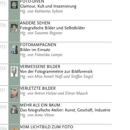
FOTO-DIVEN
175
Glamour, Kult und Inszenierung
Hg. von Katharina Sykora
ANDERE SEHEN
174
Fotografische Bilder und Selbstbilder
Hg. von Susanne Regener
FOTOKAMPAGNEN
173
Bilder im Einsatz
Hg. von Franziska Lampe
VERMESSENE BILDER
172
Von der Fotogrammetrie zur Bildforensik
Hg. von Mira Anneli Naß und Steffen Siegel
VERLETZTE BILDER
171
Hg. von Anton Holzer und Elmar Mauch
MEHR ALS EIN RAUM
170
Das fotografische Atelier: Kunst, Geschäft, Industrie
Hg. von Anne Vitten
VOM LICHTBILD ZUM FOTO
169