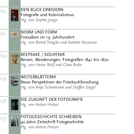
DEN BLICK ERWIDERN
162
Fotografie und Kolonialismus
Hg. von Sophie Junge
NORM UND FORM
161
Fotoalben im 19. Jahrhundert
Hg. von Bernd Stiegler und Kathrin Yacavone
KEEPSAKE / SOUVENIR
160
Reisen, Wanderungen, Fotografien 1841 bis 1870
Hg. von Herta Wolf und Clara Bolin
WEITERBLÄTTERN!
159
Neue Perspektiven der Fotobuchforschung
Hg. von Anja Schürmann und Steffen Siegel
DIE ZUKUNFT DER FOTOGRAFIE
158
Hg. von Anton Holzer
FOTOGESCHICHTE SCHREIBEN
157
40 Jahre Zeitschrift Fotogeschichte
Hg. von Anton Holzer