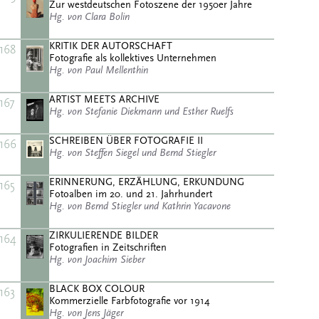
Zur westdeutschen Fotoszene der 1950er Jahre
Hg. von Clara Bolin
KRITIK DER AUTORSCHAFT
168
Fotografie als kollektives Unternehmen
Hg. von Paul Mellenthin
ARTIST MEETS ARCHIVE
167
Hg. von Stefanie Diekmann und Esther Ruelfs
SCHREIBEN ÜBER FOTOGRAFIE II
166
Hg. von Steffen Siegel und Bernd Stiegler
ERINNERUNG, ERZÄHLUNG, ERKUNDUNG
165
Fotoalben im 20. und 21. Jahrhundert
Hg. von Bernd Stiegler und Kathrin Yacavone
ZIRKULIERENDE BILDER
164
Fotografien in Zeitschriften
Hg. von Joachim Sieber
BLACK BOX COLOUR
163
Kommerzielle Farbfotografie vor 1914
Hg. von Jens Jäger