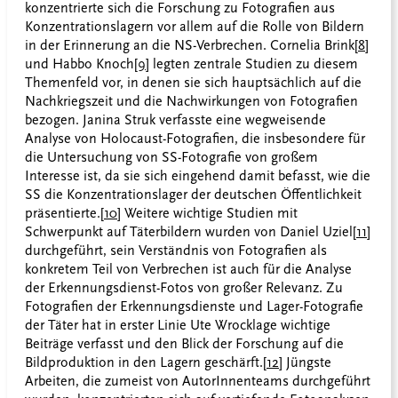
konzentrierte sich die Forschung zu Fotografien aus
Konzentrationslagern vor allem auf die Rolle von Bildern
in der Erinnerung an die NS-Verbrechen. Cornelia Brink
[8]
und Habbo Knoch
[9]
legten zentrale Studien zu diesem
Themenfeld vor, in denen sie sich hauptsächlich auf die
Nachkriegszeit und die Nachwirkungen von Fotografien
bezogen. Janina Struk verfasste eine wegweisende
Analyse von Holocaust-Fotografien, die insbesondere für
die Untersuchung von SS-Fotografie von großem
Interesse ist, da sie sich eingehend damit befasst, wie die
SS die Konzentrationslager der deutschen Öffentlichkeit
präsentierte.
[10]
Weitere wichtige Studien mit
Schwerpunkt auf Täterbildern wurden von Daniel Uziel
[11]
durchgeführt, sein Verständnis von Fotografien als
konkretem Teil von Verbrechen ist auch für die Analyse
der Erkennungsdienst-Fotos von großer Relevanz. Zu
Fotografien der Erkennungsdienste und Lager-Fotografie
der Täter hat in erster Linie Ute Wrocklage wichtige
Beiträge verfasst und den Blick der Forschung auf die
Bildproduktion in den Lagern geschärft.
[12]
Jüngste
Arbeiten, die zumeist von AutorInnenteams durchgeführt