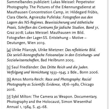
Sammelbandes publiziert: Lukas Meissel: Perpetrator
Photography. The Pictures of the Erkennungsdienst at
Mauthausen Concentration Camp, in: Hildegard Frübis,
Clara Oberle, Agnieszka Pufelska:
Fotografien aus den
Lagern des NS-Regimes. Beweissicherung und ästhetische
Praxis, Schriften des Centrums für jüdische Studien, Band 31
,
Graz 2018; Lukas Meissel: Mauthausen im Bild.
Fotografien der Lager-SS. Entstehung – Motive –
Deutungen, Wien 2019.
[4]
Ulrike Pilarczyk, Ulrike Mietzner:
Das reflektierte Bild.
Die seriell-ikonografische Fotoanalyse in den Erziehungs- und
Sozialwissenschaften
, Bad Heilbrunn 2005.
[5]
Saul Friedländer:
Das Dritte Reich und die Juden.
Verfolgung und Vernichtung 1933–1945,
2 Bde., Bonn 2006.
[6]
Amos Morris-Reich:
Race and Photography: Racial
Photography as Scientific Evidence, 1876–1980
, Chicago
2016.
[7]
Sybil Milton: The Camera as Weapon. Documentary,
Photography and the Holocaust, Simon Wiesenthal
Annual 1, 1984, S. 45–68.