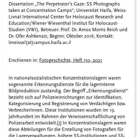
Dissertation „The Perpetrator’s Gaze: SS Photographs
taken at Concentration Camps“, Universität Haifa, Weiss-
Livnat International Center for Holocaust Research and
Education/Wiener Wiesenthal Institut für Holocaust-
Studien (VWI), Betreuer: Prof. Dr. Amos Morris Reich und
Dr. Ofer Ashkenazi, Beginn: Oktober 2016, Kontakt:
lmeissel(at)campus.haifa.ac.il
Erschienen in:
Fotogeschichte, Heft 150, 2021
In nationalsozialistischen Konzentrationslagern waren
sogenannte Erkennungsdienste für die lagerinterne
Bildproduktion zuständig. Der Begriff „Erkennungsdienst“
bezieht sich auf Polizeieinrichtungen zur Identifikation,
Kategorisierung und Registrierung von Verdächtigen bzw.
VerbrecherInnen. Diese Institutionen wurden im 19.
Jahrhundert im Rahmen der Verwissenschaftlichung von
Polizeiarbeit entwickelt.
[1]
In Konzentrationslagern waren
diese Abteilungen für die Erstellung von Fotografien für
die Lagerverwaltungen, höhere SS-Institutionen und SS-