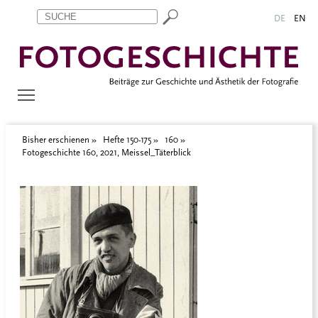
Zum Inhalt springen
Aktuelle Seite: Fotogeschichte 160, 2021, Meissel_Täterblick
DE
EN
Bisher erschienen
Hefte 150-175
160
Fotogeschichte 160, 2021, Meissel_Täterblick