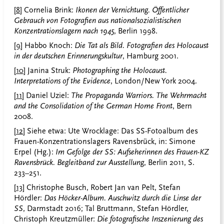
[8]
Cornelia Brink:
Ikonen der Vernichtung. Öffentlicher
Gebrauch von Fotografien aus nationalsozialistischen
Konzentrationslagern nach 1945
, Berlin 1998.
[9]
Habbo Knoch:
Die Tat als Bild. Fotografien des Holocaust
in der deutschen Erinnerungskultur
, Hamburg 2001.
[10]
Janina Struk:
Photographing the Holocaust.
Interpretations of the Evidence
, London/New York 2004.
[11]
Daniel Uziel:
The Propaganda Warriors. The Wehrmacht
and the Consolidation of the German Home Front
, Bern
2008.
[12]
Siehe etwa: Ute Wrocklage: Das SS-Fotoalbum des
Frauen-Konzentrationslagers Ravensbrück, in: Simone
Erpel (Hg.):
Im Gefolge der SS: Aufseherinnen des Frauen-KZ
Ravensbrück. Begleitband zur Ausstellung
, Berlin 2011, S.
233–251.
[13]
Christophe Busch, Robert Jan van Pelt, Stefan
Hördler:
Das Höcker-Album. Auschwitz durch die Linse der
SS
, Darmstadt 2016; Tal Bruttmann, Stefan Hördler,
Christoph Kreutzmüller:
Die fotografische Inszenierung des