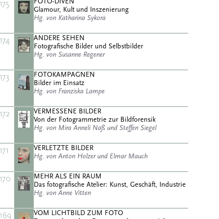
FOTO-DIVEN
175
Glamour, Kult und Inszenierung
Hg. von Katharina Sykora
ANDERE SEHEN
174
Fotografische Bilder und Selbstbilder
Hg. von Susanne Regener
FOTOKAMPAGNEN
173
Bilder im Einsatz
Hg. von Franziska Lampe
VERMESSENE BILDER
172
Von der Fotogrammetrie zur Bildforensik
Hg. von Mira Anneli Naß und Steffen Siegel
VERLETZTE BILDER
171
Hg. von Anton Holzer und Elmar Mauch
MEHR ALS EIN RAUM
170
Das fotografische Atelier: Kunst, Geschäft, Industrie
Hg. von Anne Vitten
VOM LICHTBILD ZUM FOTO
169