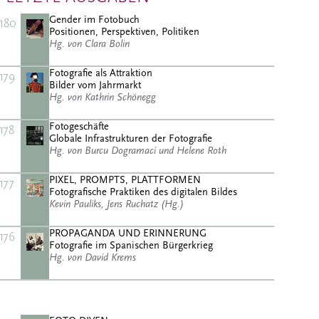
Gender im Fotobuch
180
Positionen, Perspektiven, Politiken
Hg. von Clara Bolin
Fotografie als Attraktion
179
Bilder vom Jahrmarkt
Hg. von Kathrin Schönegg
Fotogeschäfte
178
Globale Infrastrukturen der Fotografie
Hg. von Burcu Dogramaci und Helene Roth
PIXEL, PROMPTS, PLATTFORMEN
177
Fotografische Praktiken des digitalen Bildes
Kevin Pauliks, Jens Ruchatz (Hg.)
PROPAGANDA UND ERINNERUNG
176
Fotografie im Spanischen Bürgerkrieg
Hg. von David Krems