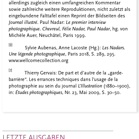
allerdings zugleich einen umfangreichen Kommentar
sowie zahlreiche weitere Reproduktionen, nicht zuletzt als
eingebundene Falttafel einen Reprint der Bildseiten des
Journal illustré
. Paul Nadar:
Le premier interview
photographique. Chevreul, Félix Nadar, Paul Nadar
, hg. von
Michèle Auer, Neuchâtel, Paris 1999.
[6]
Sylvie Aubenas, Anne Lacoste (Hg.):
Les Nadars.
Une légende photographique
, Paris 2018, S. 289, 295.
www.wellcomecollection.org
[7]
Thierry Gervais: De part et d’autre de la „garde-
barrière“. Les errances techniques dans l’usage de la
photographie au sein du journal
L’
Illustration
(1880–1900),
in:
Études photographiques
, Nr. 23, Mai 2009, S. 30–50.
LETZTE AUSGABEN