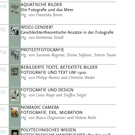
AQUATISCHE BILDER
156
Die Fotografie und das Meer
Hg. von Franziska Brons
WOZU GENDER?
155
Geschlechtertheoretische Ansätze in der Fotografie
Hg. von Katharina Steidl
PROTESTFOTOGRAFIE
154
Hg. von Susanne Regener, Dorna Safaian, Simon Teune
BEBILDERTE TEXTE, BETEXTETE BILDER
153
FOTOGRAFIE UND TEXT UM 1900
Hg. von Philipp Ramer und Christine Weder
FOTOGRAFIE UND DESIGN
152
Hg. von Linus Rapp und Steffen Siegel
NOMADIC CAMERA
151
FOTOGRAFIE, EXIL, MIGRATION
Hg. von Burcu Dogramaci und Helene Roth
POLYTECHNISCHES WISSEN
150