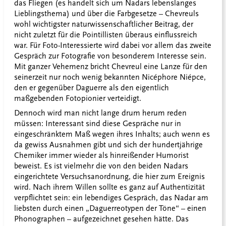
das Fliegen (es handelt sich um Nadars lebenslanges
Lieblingsthema) und über die Farbgesetze – Chevreuls
wohl wichtigster naturwissenschaftlicher Beitrag, der
nicht zuletzt für die Pointillisten überaus einflussreich
war. Für Foto-Interessierte wird dabei vor allem das zweite
Gespräch zur Fotografie von besonderem Interesse sein.
Mit ganzer Vehemenz bricht Chevreul eine Lanze für den
seinerzeit nur noch wenig bekannten Nicéphore Niépce,
den er gegenüber Daguerre als den eigentlich
maßgebenden Fotopionier verteidigt.
Dennoch wird man nicht lange drum herum reden
müssen: Interessant sind diese Gespräche nur in
eingeschränktem Maß wegen ihres Inhalts; auch wenn es
da gewiss Ausnahmen gibt und sich der hundertjährige
Chemiker immer wieder als hinreißender Humorist
beweist. Es ist vielmehr die von den beiden Nadars
eingerichtete Versuchsanordnung, die hier zum Ereignis
wird. Nach ihrem Willen sollte es ganz auf Authentizität
verpflichtet sein: ein lebendiges Gespräch, das Nadar am
liebsten durch einen „Daguerreotypen der Töne“ – einen
Phonographen – aufgezeichnet gesehen hätte. Das