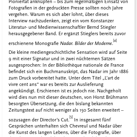
Pioniertat anknüpfen – bis zum regelmäßigen Einsatz von
Fotografien in der gedruckten Presse sollten noch Jahre
vergehen. Warum es sich aber lohnt, über dieses
Interview nachzudenken, zeigt ein vom Konstanzer
Literatur- und Medienwissenschaftler Bernd Stiegler
herausgegebener Band. Er ergänzt Stieglers bereits zuvor
[4]
erschienene Monografie
Nadar. Bilder der Moderne
.
Die kleine mediengeschichtliche Sensation wird auf Seite
9 mit einer Signatur und in zwei nüchternen Sätzen
ausgesprochen: In der Bibliothèque nationale de France
befindet sich ein Buchmanuskript, das Nadar im Jahr 1886
zum Druck vorbereitet hatte. Unter dem Titel „L’art de
vivre cent ans“ war es bereits zur Auslieferung
angekündigt. Erschienen ist es jedoch nie. Nachgeholt
wird dies nun mit dieser deutschen, von Horst Brühmann
besorgten Übersetzung, die den bislang bekannten
Zeitungstext auf nicht weniger als 150 Seiten erweitert –
[5]
sozusagen der Director’s Cut.
In insgesamt fünf
Gesprächen unterhalten sich Chevreul und Nadar über
die Kunst des langen Lebens, über die Fotografie, über