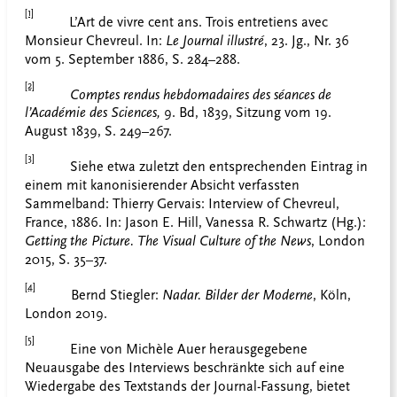
[1]
L’Art de vivre cent ans. Trois entretiens avec
Monsieur Chevreul. In:
Le Journal illustré
, 23. Jg., Nr. 36
vom 5. September 1886, S. 284–288.
[2]
Comptes rendus hebdomadaires des séances de
l
’
Acad
émie des Sciences,
9. Bd, 1839, Sitzung vom 19.
August 1839, S. 249–267.
[3]
Siehe etwa zuletzt den entsprechenden Eintrag in
einem mit kanonisierender Absicht verfassten
Sammelband: Thierry Gervais: Interview of Chevreul,
France, 1886. In: Jason E. Hill, Vanessa R. Schwartz (Hg.):
Getting the Picture. The Visual Culture of the News
, London
2015, S. 35–37.
[4]
Bernd Stiegler:
Nadar.
Bilder der Moderne
, Köln,
London 2019.
[5]
Eine von Michèle Auer herausgegebene
Neuausgabe des Interviews beschränkte sich auf eine
Wiedergabe des Textstands der Journal-Fassung, bietet