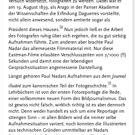
Versuch widersetzt, fotografiert zu werden. Dabei war er
am 19. August 1839, als Arago in der Pariser Akademie
der Wissenschaften die Erfindung Daguerres vorstellte,
nicht allein anwesend, sondern amtierte sogar als
[2]
Präsident dieses Hauses.
Nun jedoch ließ er die Arbeit
des Fotografen ruhig über sich ergehen, die zu gut siebzig
Aufnahmen führte. Zum anderen aber brachte Paul
Nadar das allerneueste Filmmaterial mit. Nur diese
Eastman-Filme erlaubten Verschlusszeiten von 2/1000 (!!)
Sekunden und damit eine der lebendigen
Gesprächssituation angemessene Darstellung.
Längst gehören Paul Nadars Aufnahmen aus dem
Journal
[3]
illustré
zum kanonischen Teil der Fotogeschichte.
In
Lehrbüchern ist von der ersten Fotoreportage die Rede,
einer vollkommen neuen Form des Bildjournalismus. Das
ist gewiss nicht falsch, wirklich richtig ist es aber dennoch
nicht. Denn weder handelt es sich um eine Reportage im
strengen Sinn – in allen Bildern wird die immer selbe
Aufnahmesituation variiert; noch konnten die Illustrierten
aus technischen Gründen unmittelbar an Nadars