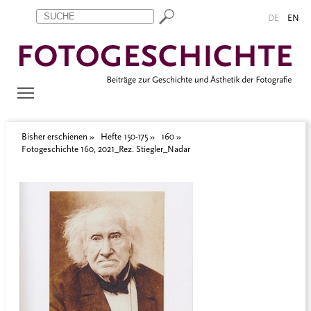
Zum Inhalt springen
Aktuelle Seite: Fotogeschichte 160, 2021_Rez. Stiegler_Nadar
DE
EN
Bisher erschienen
Hefte 150-175
160
Fotogeschichte 160, 2021_Rez. Stiegler_Nadar