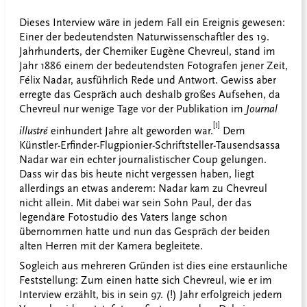
Dieses Interview wäre in jedem Fall ein Ereignis gewesen:
Einer der bedeutendsten Naturwissenschaftler des 19.
Jahrhunderts, der Chemiker Eugène Chevreul, stand im
Jahr 1886 einem der bedeutendsten Fotografen jener Zeit,
Félix Nadar, ausführlich Rede und Antwort. Gewiss aber
erregte das Gespräch auch deshalb großes Aufsehen, da
Chevreul nur wenige Tage vor der Publikation im
Journal
[1]
illustré
einhundert Jahre alt geworden war.
Dem
Künstler-Erfinder-Flugpionier-Schriftsteller-Tausendsassa
Nadar war ein echter journalistischer Coup gelungen.
Dass wir das bis heute nicht vergessen haben, liegt
allerdings an etwas anderem: Nadar kam zu Chevreul
nicht allein. Mit dabei war sein Sohn Paul, der das
legendäre Fotostudio des Vaters lange schon
übernommen hatte und nun das Gespräch der beiden
alten Herren mit der Kamera begleitete.
Sogleich aus mehreren Gründen ist dies eine erstaunliche
Feststellung: Zum einen hatte sich Chevreul, wie er im
Interview erzählt, bis in sein 97. (!) Jahr erfolgreich jedem