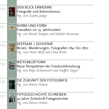
DEN BLICK ERWIDERN
162
Fotografie und Kolonialismus
Hg. von Sophie Junge
NORM UND FORM
161
Fotoalben im 19. Jahrhundert
Hg. von Bernd Stiegler und Kathrin Yacavone
KEEPSAKE / SOUVENIR
160
Reisen, Wanderungen, Fotografien 1841 bis 1870
Hg. von Herta Wolf und Clara Bolin
WEITERBLÄTTERN!
159
Neue Perspektiven der Fotobuchforschung
Hg. von Anja Schürmann und Steffen Siegel
DIE ZUKUNFT DER FOTOGRAFIE
158
Hg. von Anton Holzer
FOTOGESCHICHTE SCHREIBEN
157
40 Jahre Zeitschrift Fotogeschichte
Hg. von Anton Holzer