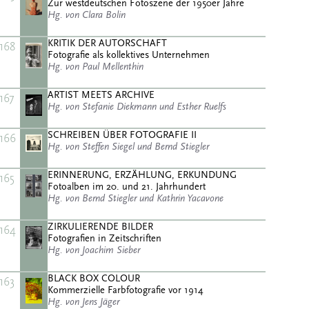
Zur westdeutschen Fotoszene der 1950er Jahre
Hg. von Clara Bolin
KRITIK DER AUTORSCHAFT
168
Fotografie als kollektives Unternehmen
Hg. von Paul Mellenthin
ARTIST MEETS ARCHIVE
167
Hg. von Stefanie Diekmann und Esther Ruelfs
SCHREIBEN ÜBER FOTOGRAFIE II
166
Hg. von Steffen Siegel und Bernd Stiegler
ERINNERUNG, ERZÄHLUNG, ERKUNDUNG
165
Fotoalben im 20. und 21. Jahrhundert
Hg. von Bernd Stiegler und Kathrin Yacavone
ZIRKULIERENDE BILDER
164
Fotografien in Zeitschriften
Hg. von Joachim Sieber
BLACK BOX COLOUR
163
Kommerzielle Farbfotografie vor 1914
Hg. von Jens Jäger