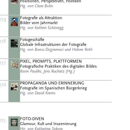
Positionen, Perspektiven, Politiken
Hg. von Clara Bolin
Fotografie als Attraktion
179
Bilder vom Jahrmarkt
Hg. von Kathrin Schönegg
Fotogeschäfte
178
Globale Infrastrukturen der Fotografie
Hg. von Burcu Dogramaci und Helene Roth
PIXEL, PROMPTS, PLATTFORMEN
177
Fotografische Praktiken des digitalen Bildes
Kevin Pauliks, Jens Ruchatz (Hg.)
PROPAGANDA UND ERINNERUNG
176
Fotografie im Spanischen Bürgerkrieg
Hg. von David Krems
FOTO-DIVEN
175
Glamour, Kult und Inszenierung
Hg. von Katharina Sykora