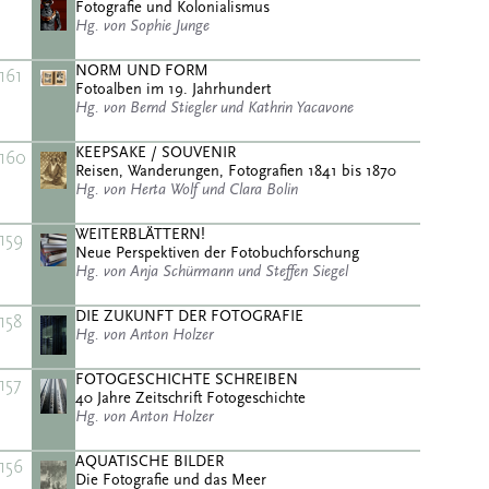
Fotografie und Kolonialismus
Hg. von Sophie Junge
NORM UND FORM
161
Fotoalben im 19. Jahrhundert
Hg. von Bernd Stiegler und Kathrin Yacavone
KEEPSAKE / SOUVENIR
160
Reisen, Wanderungen, Fotografien 1841 bis 1870
Hg. von Herta Wolf und Clara Bolin
WEITERBLÄTTERN!
159
Neue Perspektiven der Fotobuchforschung
Hg. von Anja Schürmann und Steffen Siegel
DIE ZUKUNFT DER FOTOGRAFIE
158
Hg. von Anton Holzer
FOTOGESCHICHTE SCHREIBEN
157
40 Jahre Zeitschrift Fotogeschichte
Hg. von Anton Holzer
AQUATISCHE BILDER
156
Die Fotografie und das Meer