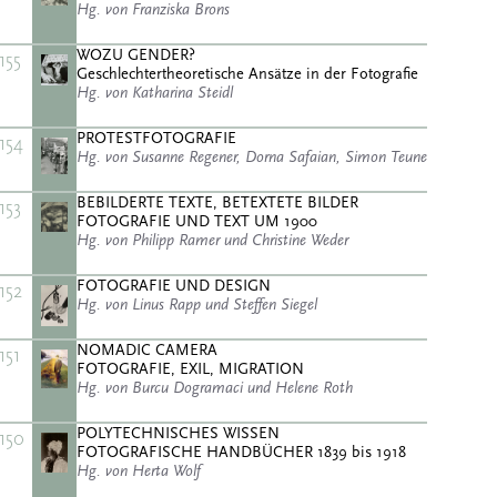
Hg. von Franziska Brons
WOZU GENDER?
155
Geschlechtertheoretische Ansätze in der Fotografie
Hg. von Katharina Steidl
PROTESTFOTOGRAFIE
154
Hg. von Susanne Regener, Dorna Safaian, Simon Teune
BEBILDERTE TEXTE, BETEXTETE BILDER
153
FOTOGRAFIE UND TEXT UM 1900
Hg. von Philipp Ramer und Christine Weder
FOTOGRAFIE UND DESIGN
152
Hg. von Linus Rapp und Steffen Siegel
NOMADIC CAMERA
151
FOTOGRAFIE, EXIL, MIGRATION
Hg. von Burcu Dogramaci und Helene Roth
POLYTECHNISCHES WISSEN
150
FOTOGRAFISCHE HANDBÜCHER 1839 bis 1918
Hg. von Herta Wolf