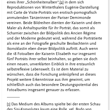
eines ihrer „Schönheitenalben“,
[2]
in dem sich
Reproduktionen von Winterthalers Eugénie-Darstellung
mit Carte de Visite-Porträts von erotisch-pornografisch
anmutenden Tänzerinnen der Pariser Demimonde
vereinen. Beide Bildreihen dienten der Kaiserin und dem
Maler als Anhaltspunkte für ihr Porträt, das somit als
Scharnier zwischen der Bildpolitik des Ancien Régime
und der Moderne gedeutet wird, während die Porträtierte
als eine an der Fotografie geschulte Beobachterin und
Ikonoklastin eben dieser Bildpolitik auftritt. Auch wenn
die 18 Fotoalben der Kaiserin Elisabeth nur insgesamt
fünf Porträts ihrer selbst beinhalten, so geben sie doch
einen neuen, unverklärten Einblick in ihre erstaunlich
selbstreflexive Lebenswelt. Es ist dem Material zu
wünschen, dass die Forschung anknüpfend an dieses
Projekt weitere Erkenntnisse aus ihm gewinnt, um
schließlich auch das besondere Deutungspotential des
Fotoalbums insgesamt genauer zu erfassen.
-------------
[1]
Das Medium des Albums spielte bei der ersten Schau
des Sisi-Konvolutes kaum eine Rolle, vgl. Bodo von