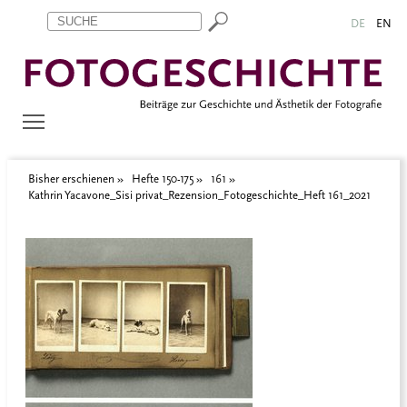
Zum Inhalt springen
Aktuelle Seite: Kathrin Yacavone_Sisi privat_Rezension_Fotoges
DE
EN
Bisher erschienen
Hefte 150-175
161
Kathrin Yacavone_Sisi privat_Rezension_Fotogeschichte_Heft 161_2021