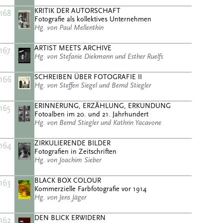
KRITIK DER AUTORSCHAFT
168
Fotografie als kollektives Unternehmen
Hg. von Paul Mellenthin
ARTIST MEETS ARCHIVE
167
Hg. von Stefanie Diekmann und Esther Ruelfs
SCHREIBEN ÜBER FOTOGRAFIE II
166
Hg. von Steffen Siegel und Bernd Stiegler
ERINNERUNG, ERZÄHLUNG, ERKUNDUNG
165
Fotoalben im 20. und 21. Jahrhundert
Hg. von Bernd Stiegler und Kathrin Yacavone
ZIRKULIERENDE BILDER
164
Fotografien in Zeitschriften
Hg. von Joachim Sieber
BLACK BOX COLOUR
163
Kommerzielle Farbfotografie vor 1914
Hg. von Jens Jäger
DEN BLICK ERWIDERN
162