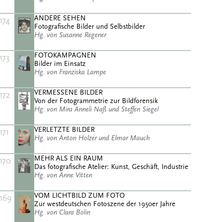
ANDERE SEHEN
174
Fotografische Bilder und Selbstbilder
Hg. von Susanne Regener
FOTOKAMPAGNEN
173
Bilder im Einsatz
Hg. von Franziska Lampe
VERMESSENE BILDER
172
Von der Fotogrammetrie zur Bildforensik
Hg. von Mira Anneli Naß und Steffen Siegel
VERLETZTE BILDER
171
Hg. von Anton Holzer und Elmar Mauch
MEHR ALS EIN RAUM
170
Das fotografische Atelier: Kunst, Geschäft, Industrie
Hg. von Anne Vitten
VOM LICHTBILD ZUM FOTO
169
Zur westdeutschen Fotoszene der 1950er Jahre
Hg. von Clara Bolin