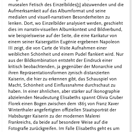
musealen Fetisch des Einzelbildes
[1]
abzuwenden und die
Aufmerksamkeit auf das Albumformat und seine
medialen und visuell-narrativen Besonderheiten zu
lenken. Dort, wo Einzelbilder analysiert werden, geschieht
dies im narrativ-visuellen Albumkontext und Bildverbund,
wie beispielsweise auf der Seite, die eine Karikatur von
einem seiner Kaisergattin Eugénie ergebenen Napoleon
III zeigt, die von Carte de Visite Aufnahmen einer
weiblichen Schönheit und einem Pudel flankiert wird. Nur
aus der Bildkombination entsteht der Eindruck einer
kritisch beobachtenden, ja gegenüber der Monarchie und
ihren Repräsentationsformen zynisch distanzierten
Kaiserin, die hier zu erkennen gibt, das Schauspiel von
Macht, Schönheit und Einflussnahme durchschaut zu
haben. In einer ähnlichen, aber stärker auf Ikonographie
abzielenden Neudeutung Elisabeths spannt Olivia Gruber
Florek einen Bogen zwischen dem 1865 von Franz Xaver
Winterthaler angefertigten offiziellen Staatsporträt der
Habsburger Kaiserin zu der modernen Malerei
Frankreichs, da beide auf besondere Weise auf die
Fotografie zurückgreifen. Im Falle Elisabeths geht es um