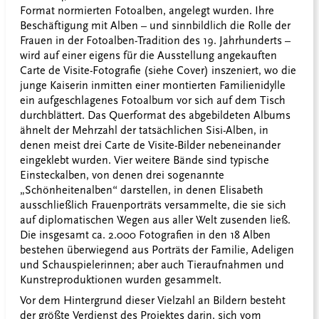
Format normierten Fotoalben, angelegt wurden. Ihre
Beschäftigung mit Alben – und sinnbildlich die Rolle der
Frauen in der Fotoalben-Tradition des 19. Jahrhunderts –
wird auf einer eigens für die Ausstellung angekauften
Carte de Visite-Fotografie (siehe Cover) inszeniert, wo die
junge Kaiserin inmitten einer montierten Familienidylle
ein aufgeschlagenes Fotoalbum vor sich auf dem Tisch
durchblättert. Das Querformat des abgebildeten Albums
ähnelt der Mehrzahl der tatsächlichen Sisi-Alben, in
denen meist drei Carte de Visite-Bilder nebeneinander
eingeklebt wurden. Vier weitere Bände sind typische
Einsteckalben, von denen drei sogenannte
„Schönheitenalben“ darstellen, in denen Elisabeth
ausschließlich Frauenporträts versammelte, die sie sich
auf diplomatischen Wegen aus aller Welt zusenden ließ.
Die insgesamt ca. 2.000 Fotografien in den 18 Alben
bestehen überwiegend aus Porträts der Familie, Adeligen
und Schauspielerinnen; aber auch Tieraufnahmen und
Kunstreproduktionen wurden gesammelt.
Vor dem Hintergrund dieser Vielzahl an Bildern besteht
der größte Verdienst des Projektes darin, sich vom