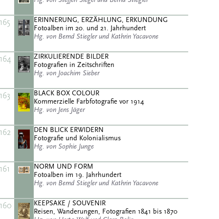
ERINNERUNG, ERZÄHLUNG, ERKUNDUNG
165
Fotoalben im 20. und 21. Jahrhundert
Hg. von Bernd Stiegler und Kathrin Yacavone
ZIRKULIERENDE BILDER
164
Fotografien in Zeitschriften
Hg. von Joachim Sieber
BLACK BOX COLOUR
163
Kommerzielle Farbfotografie vor 1914
Hg. von Jens Jäger
DEN BLICK ERWIDERN
162
Fotografie und Kolonialismus
Hg. von Sophie Junge
NORM UND FORM
161
Fotoalben im 19. Jahrhundert
Hg. von Bernd Stiegler und Kathrin Yacavone
KEEPSAKE / SOUVENIR
160
Reisen, Wanderungen, Fotografien 1841 bis 1870