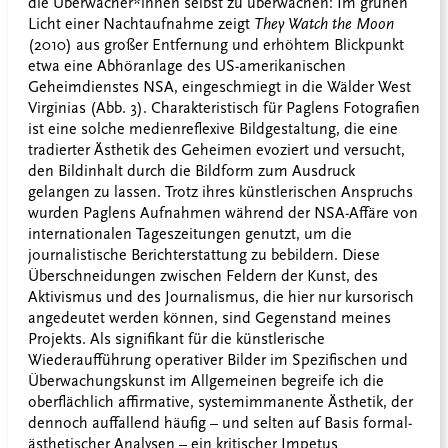
die Überwacher*innen selbst zu überwachen: Im grünen
Licht einer Nachtaufnahme zeigt
They Watch the Moon
(2010) aus großer Entfernung und erhöhtem Blickpunkt
etwa eine Abhöranlage des US-amerikanischen
Geheimdienstes NSA, eingeschmiegt in die Wälder West
Virginias (Abb. 3). Charakteristisch für Paglens Fotografien
ist eine solche medienreflexive Bildgestaltung, die eine
tradierter Ästhetik des Geheimen evoziert und versucht,
den Bildinhalt durch die Bildform zum Ausdruck
gelangen zu lassen. Trotz ihres künstlerischen Anspruchs
wurden Paglens Aufnahmen während der NSA-Affäre von
internationalen Tageszeitungen genutzt, um die
journalistische Berichterstattung zu bebildern. Diese
Überschneidungen zwischen Feldern der Kunst, des
Aktivismus und des Journalismus, die hier nur kursorisch
angedeutet werden können, sind Gegenstand meines
Projekts. Als signifikant für die künstlerische
Wiederaufführung operativer Bilder im Spezifischen und
Überwachungskunst im Allgemeinen begreife ich die
oberflächlich affirmative, systemimmanente Ästhetik, der
dennoch auffallend häufig – und selten auf Basis formal-
ästhetischer Analysen – ein kritischer Impetus