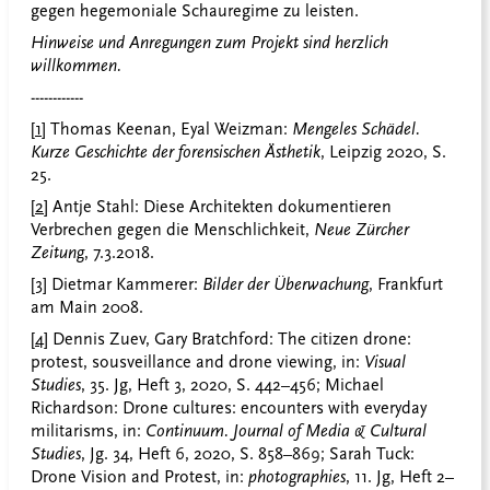
gegen hegemoniale Schauregime zu leisten.
Hinweise und Anregungen zum Projekt sind herzlich
willkommen.
------------
[1]
Thomas Keenan, Eyal Weizman:
Mengeles Schädel.
Kurze Geschichte der forensischen Ästhetik
, Leipzig 2020, S.
25.
[2]
Antje Stahl: Diese Architekten dokumentieren
Verbrechen gegen die Menschlichkeit,
Neue Zürcher
Zeitung
, 7.3.2018.
[3]
Dietmar Kammerer:
Bilder der Überwachung
, Frankfurt
am Main 2008.
[4]
Dennis Zuev, Gary Bratchford: The citizen drone:
protest, sousveillance and drone viewing, in:
Visual
Studies
, 35. Jg, Heft 3, 2020, S. 442–456; Michael
Richardson: Drone cultures: encounters with everyday
militarisms, in:
Continuum. Journal of Media & Cultural
Studies
, Jg. 34, Heft 6, 2020, S. 858–869; Sarah Tuck:
Drone Vision and Protest, in:
photographies
, 11. Jg, Heft 2–