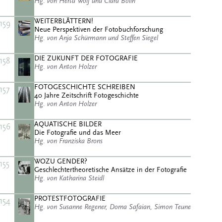
Hg. von Herta Wolf und Clara Bolin
WEITERBLÄTTERN!
159
Neue Perspektiven der Fotobuchforschung
Hg. von Anja Schürmann und Steffen Siegel
DIE ZUKUNFT DER FOTOGRAFIE
158
Hg. von Anton Holzer
FOTOGESCHICHTE SCHREIBEN
157
40 Jahre Zeitschrift Fotogeschichte
Hg. von Anton Holzer
AQUATISCHE BILDER
156
Die Fotografie und das Meer
Hg. von Franziska Brons
WOZU GENDER?
155
Geschlechtertheoretische Ansätze in der Fotografie
Hg. von Katharina Steidl
PROTESTFOTOGRAFIE
154
Hg. von Susanne Regener, Dorna Safaian, Simon Teune