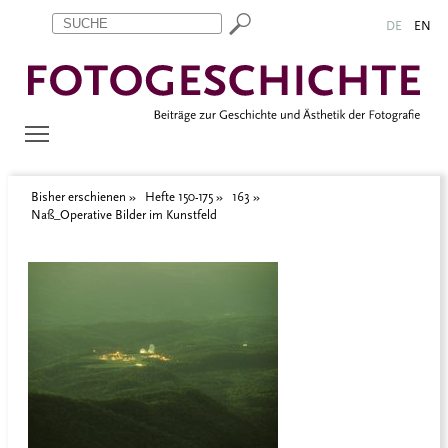
Zum Inhalt springen
Aktuelle Seite: Naß_Operative Bilder im Kunstfeld
DE
EN
Bisher erschienen
Hefte 150-175
163
Naß_Operative Bilder im Kunstfeld