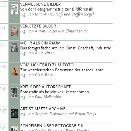
VERMESSENE BILDER
172
Von der Fotogrammetrie zur Bildforensik
Hg. von Mira Anneli Naß und Steffen Siegel
VERLETZTE BILDER
171
Hg. von Anton Holzer und Elmar Mauch
MEHR ALS EIN RAUM
170
Das fotografische Atelier: Kunst, Geschäft, Industrie
Hg. von Anne Vitten
VOM LICHTBILD ZUM FOTO
169
Zur westdeutschen Fotoszene der 1950er Jahre
Hg. von Clara Bolin
KRITIK DER AUTORSCHAFT
168
Fotografie als kollektives Unternehmen
Hg. von Paul Mellenthin
ARTIST MEETS ARCHIVE
167
Hg. von Stefanie Diekmann und Esther Ruelfs
SCHREIBEN ÜBER FOTOGRAFIE II
166
Hg. von Steffen Siegel und Bernd Stiegler