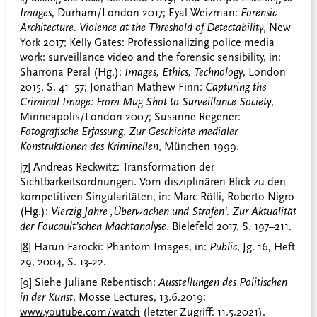
Images
, Durham/London 2017; Eyal Weizman:
Forensic
Architecture. Violence at the Threshold of Detectability
, New
York 2017; Kelly Gates: Professionalizing police media
work: surveillance video and the forensic sensibility, in:
Sharrona Peral (Hg.):
Images, Ethics, Technology
, London
2015, S. 41–57; Jonathan Mathew Finn:
Capturing the
Criminal Image: From Mug Shot to Surveillance Society
,
Minneapolis/London 2007; Susanne Regener:
Fotografische Erfassung.
Zur Geschichte medialer
Konstruktionen des Kriminellen
, München 1999.
[7]
Andreas Reckwitz: Transformation der
Sichtbarkeitsordnungen. Vom disziplinären Blick zu den
kompetitiven Singularitäten, in: Marc Rölli, Roberto Nigro
(Hg.):
Vierzig Jahre ‚Überwachen und Strafen‘. Zur Aktualität
der Foucault’schen Machtanalyse
. Bielefeld 2017, S. 197–211.
[8]
Harun Farocki: Phantom Images, in:
Public
, Jg. 16, Heft
29, 2004, S. 13˗22.
[9]
Siehe Juliane Rebentisch:
Ausstellungen des Politischen
in der Kunst
, Mosse Lectures, 13.6.2019:
www.youtube.com/watch
(letzter Zugriff: 11.5.2021).