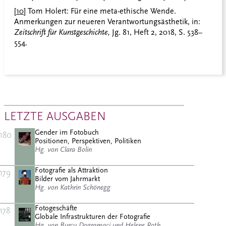
[10]
Tom Holert: Für eine meta-ethische Wende.
Anmerkungen zur neueren Verantwortungsästhetik, in:
Zeitschrift für Kunstgeschichte,
Jg. 81, Heft 2, 2018, S. 538–
554.
LETZTE AUSGABEN
Gender im Fotobuch
180
Positionen, Perspektiven, Politiken
Hg. von Clara Bolin
Fotografie als Attraktion
179
Bilder vom Jahrmarkt
Hg. von Kathrin Schönegg
Fotogeschäfte
178
Globale Infrastrukturen der Fotografie
Hg. von Burcu Dogramaci und Helene Roth