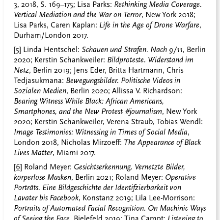
3, 2018, S. 169–175; Lisa Parks:
Rethinking Media Coverage.
Vertical Mediation and the War on Terror
, New York 2018;
Lisa Parks, Caren Kaplan:
Life in the Age of Drone Warfare
,
Durham/London 2017.
[5]
Linda Hentschel:
Schauen und Strafen. Nach 9/11
, Berlin
2020; Kerstin Schankweiler:
Bildproteste. Widerstand im
Netz
, Berlin 2019; Jens Eder, Britta Hartmann, Chris
Tedjasukmana:
Bewegungsbilder.
Politische Videos in
Sozialen Medien
, Berlin 2020; Allissa V. Richardson:
Bearing Witness While Black: African Americans,
Smartphones, and the New Protest #journalism
, New York
2020; Kerstin Schankweiler, Verena Straub, Tobias Wendl:
Image Testimonies: Witnessing in Times of Social Media
,
London 2018, Nicholas Mirzoeff:
The Appearance of Black
Lives Matter
, Miami 2017.
[6]
Roland Meyer:
Gesichtserkennung. Vernetzte Bilder,
körperlose Masken
, Berlin 2021; Roland Meyer:
Operative
Porträts. Eine Bildgeschichte der Identifzierbarkeit von
Lavater bis Facebook
, Konstanz 2019; Lila Lee-Morrison:
Portraits of Automated Facial Recognition.
On Machinic Ways
of Seeing the Face
, Bielefeld 2019; Tina Campt:
Listening to