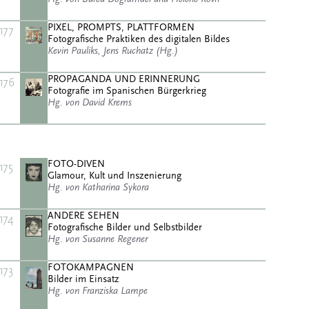
PIXEL, PROMPTS, PLATTFORMEN
177
Fotografische Praktiken des digitalen Bildes
Kevin Pauliks, Jens Ruchatz (Hg.)
PROPAGANDA UND ERINNERUNG
176
Fotografie im Spanischen Bürgerkrieg
Hg. von David Krems
FOTO-DIVEN
175
Glamour, Kult und Inszenierung
Hg. von Katharina Sykora
ANDERE SEHEN
174
Fotografische Bilder und Selbstbilder
Hg. von Susanne Regener
FOTOKAMPAGNEN
173
Bilder im Einsatz
Hg. von Franziska Lampe