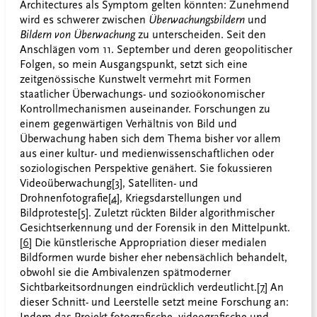
Architectures als Symptom gelten könnten: Zunehmend
wird es schwerer zwischen
Überwachungsbildern
und
Bildern von Überwachung
zu unterscheiden. Seit den
Anschlägen vom 11. September und deren geopolitischer
Folgen, so mein Ausgangspunkt, setzt sich eine
zeitgenössische Kunstwelt vermehrt mit Formen
staatlicher Überwachungs- und sozioökonomischer
Kontrollmechanismen auseinander. Forschungen zu
einem gegenwärtigen Verhältnis von Bild und
Überwachung haben sich dem Thema bisher vor allem
aus einer kultur- und medienwissenschaftlichen oder
soziologischen Perspektive genähert. Sie fokussieren
Videoüberwachung
[3]
, Satelliten- und
Drohnenfotografie
[4]
, Kriegsdarstellungen und
Bildproteste
[5]
. Zuletzt rückten Bilder algorithmischer
Gesichtserkennung und der Forensik in den Mittelpunkt.
[6]
Die künstlerische Appropriation dieser medialen
Bildformen wurde bisher eher nebensächlich behandelt,
obwohl sie die Ambivalenzen spätmoderner
Sichtbarkeitsordnungen eindrücklich verdeutlicht.
[7]
An
dieser Schnitt- und Leerstelle setzt meine Forschung an: