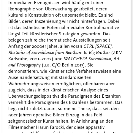
In medialen Erzeugnissen wird häufig mit einer
Ikonographie von Überwachung gearbeitet, deren
kulturelle Konstruktion oft unbemerkt bleibt. Es sind
Bilder, deren Inszenierung wir nicht hinterfragen. Dabei
ist das ästhetische Potenzial medialer Kontrollnarrative
längst Teil künstlerischer Strategien geworden. Das
belegen zahlreiche thematische Ausstellungen seit
Anfang der 2000er Jahre, allen voran
CTRL [SPACE].
Rhetorics of Surveillance from Bentham to Big Brother
(ZKM
Karlsruhe, 2001–2002) und
WATCHED!
Surveillance, Art
and Photography
(u.a. C/O Berlin 2017). Sie
demonstrieren, wie künstlerische Verfahrensweisen eine
Auseinandersetzung mit standardisierten
Wahrnehmungsweisen ermöglichen, offenbaren aber
zugleich, dass in der künstlerischen Analyse eines
Überwachungsdispositivs die Paradigmen des Erzählten
vermehrt die Paradigmen des Erzählens bestimmen. Das
liegt nicht zuletzt daran, so meine These, dass seit den
90er Jahren operative Bilder Einzug in das Feld
zeitgenössischer Kunst halten. In Anlehnung an den
Filmemacher Harun Farocki, der diese apparativ