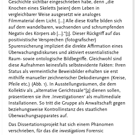
Geschichte sichtbar eingeschrieben habe, denn „die
Knochen eines Skeletts [seien] dem Leben in
vergleichbarer Weise ausgesetzt wie analoges
Filmmaterial dem Licht. […] Alle diese Kräfte bilden sich
auf dem wandelbaren, wachsenden und schrumpfenden
Negativ des Körpers ab […].“
[1]
. Dieser Rückgriff auf das
positivistische Versprechen (fotografischer)
Spurensicherung impliziert die direkte Affirmation eines
Überwachungsdiskurses und aktiviert essentialistische
Raum- sowie ontologische Bildbegriffe. Gleichwohl sind
diese Aufnahmen keinesfalls selbstevidente Fakten: Ihren
Status als vermeintliche Beweisbilder erhalten sie erst
mithilfe manueller zeichnerischer Dekodierungen (Kreise,
Pfeile etc.) (Abb. 1). In Ausstellungsräumen, die dem
Kollektiv als „alternative Gerichtssäle“
[2]
dienen sollen,
präsentieren sie ihre .Investigationen‘ als multimediale
Installationen. So tritt die Gruppe als Anwaltschaft gegen
beziehungsweise Kontrollinstanz des staatlichen
Überwachungsapparates auf.
Das Dissertationsprojekt hat sich einem Phänomen
verschrieben, für das die
investigations
Forensic