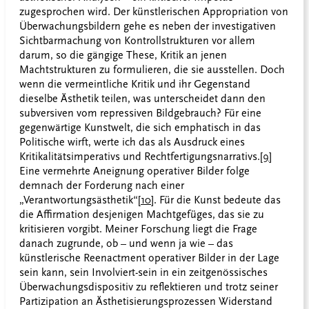
zugesprochen wird. Der künstlerischen Appropriation von
Überwachungsbildern gehe es neben der investigativen
Sichtbarmachung von Kontrollstrukturen vor allem
darum, so die gängige These, Kritik an jenen
Machtstrukturen zu formulieren, die sie ausstellen. Doch
wenn die vermeintliche Kritik und ihr Gegenstand
dieselbe Ästhetik teilen, was unterscheidet dann den
subversiven vom repressiven Bildgebrauch? Für eine
gegenwärtige Kunstwelt, die sich emphatisch in das
Politische wirft, werte ich das als Ausdruck eines
Kritikalitätsimperativs und Rechtfertigungsnarrativs.
[9]
Eine vermehrte Aneignung operativer Bilder folge
demnach der Forderung nach einer
„Verantwortungsästhetik“
[10]
. Für die Kunst bedeute das
die Affirmation desjenigen Machtgefüges, das sie zu
kritisieren vorgibt. Meiner Forschung liegt die Frage
danach zugrunde, ob – und wenn ja wie – das
künstlerische Reenactment operativer Bilder in der Lage
sein kann, sein Involviert-sein in ein zeitgenössisches
Überwachungsdispositiv zu reflektieren und trotz seiner
Partizipation an Ästhetisierungsprozessen Widerstand