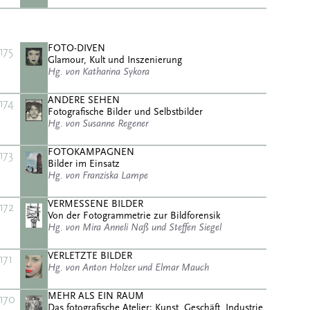
FOTO-DIVEN
175
Glamour, Kult und Inszenierung
Hg. von Katharina Sykora
ANDERE SEHEN
174
Fotografische Bilder und Selbstbilder
Hg. von Susanne Regener
FOTOKAMPAGNEN
173
Bilder im Einsatz
Hg. von Franziska Lampe
VERMESSENE BILDER
172
Von der Fotogrammetrie zur Bildforensik
Hg. von Mira Anneli Naß und Steffen Siegel
VERLETZTE BILDER
171
Hg. von Anton Holzer und Elmar Mauch
MEHR ALS EIN RAUM
170
Das fotografische Atelier: Kunst, Geschäft, Industrie