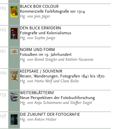
BLACK BOX COLOUR
163
Kommerzielle Farbfotografie vor 1914
Hg. von Jens Jäger
DEN BLICK ERWIDERN
162
Fotografie und Kolonialismus
Hg. von Sophie Junge
NORM UND FORM
161
Fotoalben im 19. Jahrhundert
Hg. von Bernd Stiegler und Kathrin Yacavone
KEEPSAKE / SOUVENIR
160
Reisen, Wanderungen, Fotografien 1841 bis 1870
Hg. von Herta Wolf und Clara Bolin
WEITERBLÄTTERN!
159
Neue Perspektiven der Fotobuchforschung
Hg. von Anja Schürmann und Steffen Siegel
DIE ZUKUNFT DER FOTOGRAFIE
158
Hg. von Anton Holzer