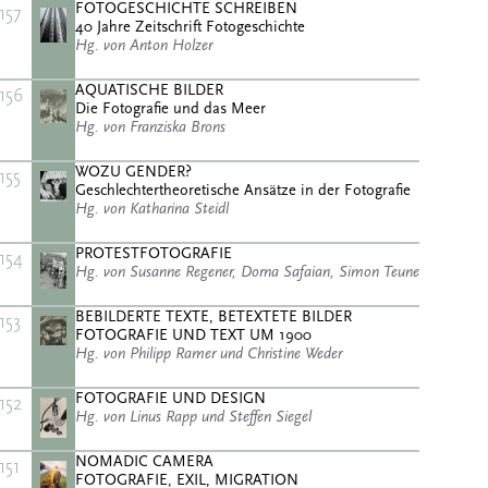
FOTOGESCHICHTE SCHREIBEN
157
40 Jahre Zeitschrift Fotogeschichte
Hg. von Anton Holzer
AQUATISCHE BILDER
156
Die Fotografie und das Meer
Hg. von Franziska Brons
WOZU GENDER?
155
Geschlechtertheoretische Ansätze in der Fotografie
Hg. von Katharina Steidl
PROTESTFOTOGRAFIE
154
Hg. von Susanne Regener, Dorna Safaian, Simon Teune
BEBILDERTE TEXTE, BETEXTETE BILDER
153
FOTOGRAFIE UND TEXT UM 1900
Hg. von Philipp Ramer und Christine Weder
FOTOGRAFIE UND DESIGN
152
Hg. von Linus Rapp und Steffen Siegel
NOMADIC CAMERA
151
FOTOGRAFIE, EXIL, MIGRATION