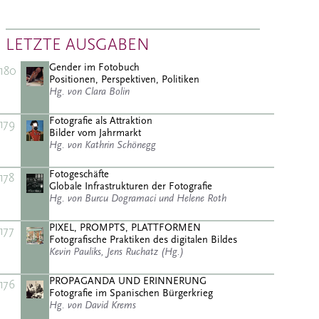
LETZTE AUSGABEN
Gender im Fotobuch
180
Positionen, Perspektiven, Politiken
Hg. von Clara Bolin
Fotografie als Attraktion
179
Bilder vom Jahrmarkt
Hg. von Kathrin Schönegg
Fotogeschäfte
178
Globale Infrastrukturen der Fotografie
Hg. von Burcu Dogramaci und Helene Roth
PIXEL, PROMPTS, PLATTFORMEN
177
Fotografische Praktiken des digitalen Bildes
Kevin Pauliks, Jens Ruchatz (Hg.)
PROPAGANDA UND ERINNERUNG
176
Fotografie im Spanischen Bürgerkrieg
Hg. von David Krems