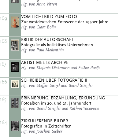
Hg. von Anne Vitten
VOM LICHTBILD ZUM FOTO
169
Zur westdeutschen Fotoszene der 1950er Jahre
Hg. von Clara Bolin
KRITIK DER AUTORSCHAFT
168
Fotografie als kollektives Unternehmen
Hg. von Paul Mellenthin
ARTIST MEETS ARCHIVE
167
Hg. von Stefanie Diekmann und Esther Ruelfs
SCHREIBEN ÜBER FOTOGRAFIE II
166
Hg. von Steffen Siegel und Bernd Stiegler
ERINNERUNG, ERZÄHLUNG, ERKUNDUNG
165
Fotoalben im 20. und 21. Jahrhundert
Hg. von Bernd Stiegler und Kathrin Yacavone
ZIRKULIERENDE BILDER
164
Fotografien in Zeitschriften
Hg. von Joachim Sieber