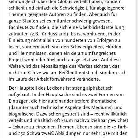
sehr ungleich über den Globus verteilt haben, sondern
schlicht und einfach die Schwierigkeit, für abgelegenere
Themen geeignete Autoren zu finden. Aber auch für
ganze Staaten sei es mitunter schwierig gewesen,
Fachleute zu finden, die sich eine Überblicksdarstellung
zutrauten (z.B. für Russland). Es ist wohltuend, in der
Einleitung nicht allein von hunderten von Erfolgen zu
lesen, sondern auch von den Schwierigkeiten, Hürden
und Hemmnissen, denen ein derart umfangreiches
Projekt wohl oder übel auch ausgesetzt war. Auf diese
Weise wird das Mosaikartige des Werkes sichtbar, das
nicht zur Gänze wie am Reißbrett entstand, sondern sich
im Laufe der Arbeit fortwährend veränderte.
Der Hauptteil des Lexikons ist streng alphabetisch
aufgebaut. In der Hauptsache sind es zwei Formen von
Einträgen, die hier aufeinander treffen: thematische
(darunter auch technische Aspekte des Mediums) und
biografische. Dazwischen gestreut sind – recht willkürlich
verteilt und inhaltlich oft kaum nachvollziehbar gewichtet
– Exkurse zu einzelnen Themen. Ebenso sind die 50 Farb-
und 250 Schwarzweiß-Abbildungen nur sehr lose mit den