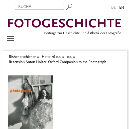
Zum Inhalt springen
Aktuelle Seite: Rezension Anton Holzer: Oxford Companion to t
DE
EN
Bisher erschienen
Hefte 76-100
100
Rezension Anton Holzer: Oxford Companion to the Photograph