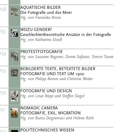
AQUATISCHE BILDER
156
Die Fotografie und das Meer
Hg. von Franziska Brons
WOZU GENDER?
155
Geschlechtertheoretische Ansätze in der Fotografie
Hg. von Katharina Steidl
PROTESTFOTOGRAFIE
154
Hg. von Susanne Regener, Dorna Safaian, Simon Teune
BEBILDERTE TEXTE, BETEXTETE BILDER
153
FOTOGRAFIE UND TEXT UM 1900
Hg. von Philipp Ramer und Christine Weder
FOTOGRAFIE UND DESIGN
152
Hg. von Linus Rapp und Steffen Siegel
NOMADIC CAMERA
151
FOTOGRAFIE, EXIL, MIGRATION
Hg. von Burcu Dogramaci und Helene Roth
POLYTECHNISCHES WISSEN
150