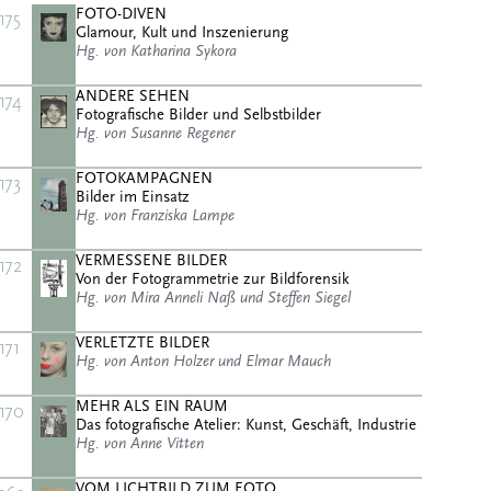
FOTO-DIVEN
175
Glamour, Kult und Inszenierung
Hg. von Katharina Sykora
ANDERE SEHEN
174
Fotografische Bilder und Selbstbilder
Hg. von Susanne Regener
FOTOKAMPAGNEN
173
Bilder im Einsatz
Hg. von Franziska Lampe
VERMESSENE BILDER
172
Von der Fotogrammetrie zur Bildforensik
Hg. von Mira Anneli Naß und Steffen Siegel
VERLETZTE BILDER
171
Hg. von Anton Holzer und Elmar Mauch
MEHR ALS EIN RAUM
170
Das fotografische Atelier: Kunst, Geschäft, Industrie
Hg. von Anne Vitten
VOM LICHTBILD ZUM FOTO