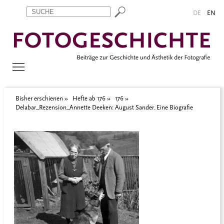
Zum Inhalt springen
Aktuelle Seite: Delabar_Rezension_Annette Deeken: August Sande
DE
EN
Bisher erschienen
Hefte ab 176
176
Delabar_Rezension_Annette Deeken: August Sander. Eine Biografie