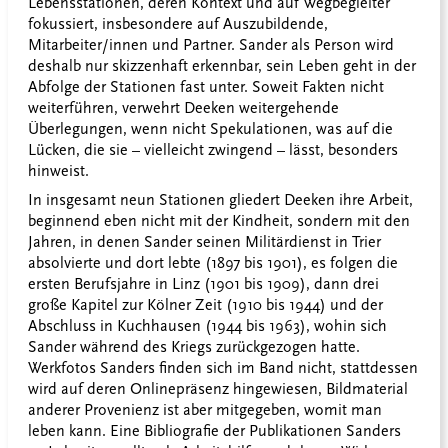
Lebensstationen, deren Kontext und auf Wegbegleiter
fokussiert, insbesondere auf Auszubildende,
Mitarbeiter/innen und Partner. Sander als Person wird
deshalb nur skizzenhaft erkennbar, sein Leben geht in der
Abfolge der Stationen fast unter. Soweit Fakten nicht
weiterführen, verwehrt Deeken weitergehende
Überlegungen, wenn nicht Spekulationen, was auf die
Lücken, die sie – vielleicht zwingend – lässt, besonders
hinweist.
In insgesamt neun Stationen gliedert Deeken ihre Arbeit,
beginnend eben nicht mit der Kindheit, sondern mit den
Jahren, in denen Sander seinen Militärdienst in Trier
absolvierte und dort lebte (1897 bis 1901), es folgen die
ersten Berufsjahre in Linz (1901 bis 1909), dann drei
große Kapitel zur Kölner Zeit (1910 bis 1944) und der
Abschluss in Kuchhausen (1944 bis 1963), wohin sich
Sander während des Kriegs zurückgezogen hatte.
Werkfotos Sanders finden sich im Band nicht, stattdessen
wird auf deren Onlinepräsenz hingewiesen, Bildmaterial
anderer Provenienz ist aber mitgegeben, womit man
leben kann. Eine Bibliografie der Publikationen Sanders