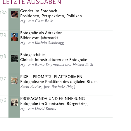
LETZTE AUSGABEN
Gender im Fotobuch
180
Positionen, Perspektiven, Politiken
Hg. von Clara Bolin
Fotografie als Attraktion
179
Bilder vom Jahrmarkt
Hg. von Kathrin Schönegg
Fotogeschäfte
178
Globale Infrastrukturen der Fotografie
Hg. von Burcu Dogramaci und Helene Roth
PIXEL, PROMPTS, PLATTFORMEN
177
Fotografische Praktiken des digitalen Bildes
Kevin Pauliks, Jens Ruchatz (Hg.)
PROPAGANDA UND ERINNERUNG
176
Fotografie im Spanischen Bürgerkrieg
Hg. von David Krems