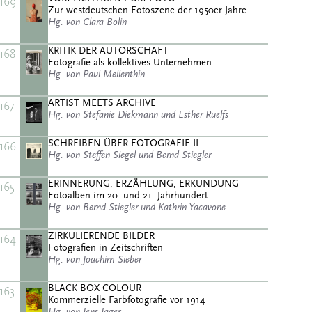
169
Zur westdeutschen Fotoszene der 1950er Jahre
Hg. von Clara Bolin
KRITIK DER AUTORSCHAFT
168
Fotografie als kollektives Unternehmen
Hg. von Paul Mellenthin
ARTIST MEETS ARCHIVE
167
Hg. von Stefanie Diekmann und Esther Ruelfs
SCHREIBEN ÜBER FOTOGRAFIE II
166
Hg. von Steffen Siegel und Bernd Stiegler
ERINNERUNG, ERZÄHLUNG, ERKUNDUNG
165
Fotoalben im 20. und 21. Jahrhundert
Hg. von Bernd Stiegler und Kathrin Yacavone
ZIRKULIERENDE BILDER
164
Fotografien in Zeitschriften
Hg. von Joachim Sieber
BLACK BOX COLOUR
163
Kommerzielle Farbfotografie vor 1914
Hg. von Jens Jäger