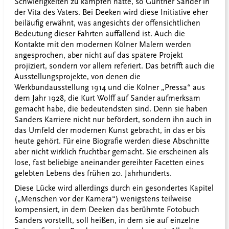
Schwierigkeiten zu kämpfen hatte, so Gunther Sander in
der Vita des Vaters. Bei Deeken wird diese Initiative eher
beiläufig erwähnt, was angesichts der offensichtlichen
Bedeutung dieser Fahrten auffallend ist. Auch die
Kontakte mit den modernen Kölner Malern werden
angesprochen, aber nicht auf das spätere Projekt
projiziert, sondern vor allem referiert. Das betrifft auch die
Ausstellungsprojekte, von denen die
Werkbundausstellung 1914 und die Kölner „Pressa“ aus
dem Jahr 1928, die Kurt Wolff auf Sander aufmerksam
gemacht habe, die bedeutendsten sind. Denn sie haben
Sanders Karriere nicht nur befördert, sondern ihn auch in
das Umfeld der modernen Kunst gebracht, in das er bis
heute gehört. Für eine Biografie werden diese Abschnitte
aber nicht wirklich fruchtbar gemacht. Sie erscheinen als
lose, fast beliebige aneinander gereihter Facetten eines
gelebten Lebens des frühen 20. Jahrhunderts.
Diese Lücke wird allerdings durch ein gesondertes Kapitel
(„Menschen vor der Kamera“) wenigstens teilweise
kompensiert, in dem Deeken das berühmte Fotobuch
Sanders vorstellt, soll heißen, in dem sie auf einzelne