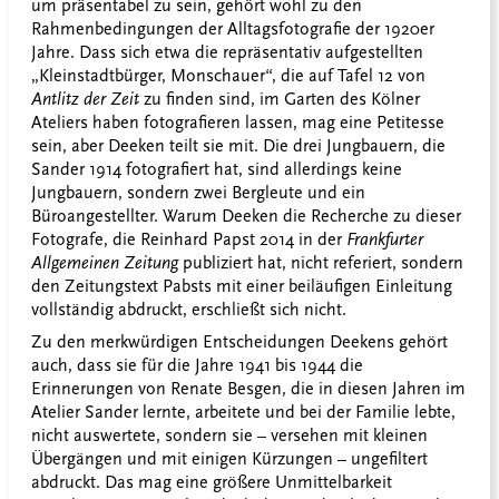
um präsentabel zu sein, gehört wohl zu den
Rahmenbedingungen der Alltagsfotografie der 1920er
Jahre. Dass sich etwa die repräsentativ aufgestellten
„Kleinstadtbürger, Monschauer“, die auf Tafel 12 von
Antlitz der Zeit
zu finden sind, im Garten des Kölner
Ateliers haben fotografieren lassen, mag eine Petitesse
sein, aber Deeken teilt sie mit. Die drei Jungbauern, die
Sander 1914 fotografiert hat, sind allerdings keine
Jungbauern, sondern zwei Bergleute und ein
Büroangestellter. Warum Deeken die Recherche zu dieser
Fotografe, die Reinhard Papst 2014 in der
Frankfurter
Allgemeinen Zeitung
publiziert hat, nicht referiert, sondern
den Zeitungstext Pabsts mit einer beiläufigen Einleitung
vollständig abdruckt, erschließt sich nicht.
Zu den merkwürdigen Entscheidungen Deekens gehört
auch, dass sie für die Jahre 1941 bis 1944 die
Erinnerungen von Renate Besgen, die in diesen Jahren im
Atelier Sander lernte, arbeitete und bei der Familie lebte,
nicht auswertete, sondern sie – versehen mit kleinen
Übergängen und mit einigen Kürzungen – ungefiltert
abdruckt. Das mag eine größere Unmittelbarkeit