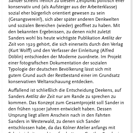
Sander scheint freilich zu diesem Zeitpunkt politisch eher
konservativ und (als Aufsteiger aus der Arbeiterklasse)
sozial eher bürgerlich orientiert gewesen zu sein
(Gesangsverein!), sich aber später anderen Denkwelten
und sozialen Bereichen (wieder) geöffnet zu haben. Mit
den bekannten Ergebnissen, zu denen nicht zuletzt
Sanders wohl bis heute wichtigste Publikation
Antlitz der
Zeit
von 1929 gehört, die sich einerseits durch den Verlag
(Kurt Wolff) und den Verfasser der Einleitung (Alfred
Döblin) entschieden der Moderne zuordnete. Im Projekt
einer fotografischen Dokumentation der sozialen
Typologie der deutschen Bevölkerung lässt sich mit
gutem Grund auch der Restbestand einer im Grundsatz
konservativen Weltanschauung entdecken.
Auffallend ist schließlich die Entscheidung Deekens, auf
Sanders
Antlitz der Zeit
nur am Rande zu sprechen zu
kommen. Das Konzept zum Gesamtprojekt soll Sander in
den frühen 1920er Jahren entwickelt haben. Dessen
Ursprung liegt allem Anschein nach in den Fahrten
Sanders in Westerwald, zu denen sich Sander
entschlossen habe, da das Kölner Atelier anfangs mit