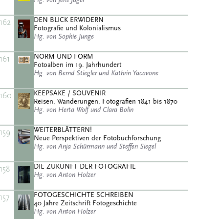
DEN BLICK ERWIDERN
162
Fotografie und Kolonialismus
Hg. von Sophie Junge
NORM UND FORM
161
Fotoalben im 19. Jahrhundert
Hg. von Bernd Stiegler und Kathrin Yacavone
KEEPSAKE / SOUVENIR
160
Reisen, Wanderungen, Fotografien 1841 bis 1870
Hg. von Herta Wolf und Clara Bolin
WEITERBLÄTTERN!
159
Neue Perspektiven der Fotobuchforschung
Hg. von Anja Schürmann und Steffen Siegel
DIE ZUKUNFT DER FOTOGRAFIE
158
Hg. von Anton Holzer
FOTOGESCHICHTE SCHREIBEN
157
40 Jahre Zeitschrift Fotogeschichte
Hg. von Anton Holzer