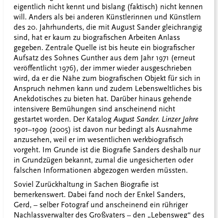
eigentlich nicht kennt und bislang (faktisch) nicht kennen
will. Anders als bei anderen Künstlerinnen und Künstlern
des 20. Jahrhunderts, die mit August Sander gleichrangig
sind, hat er kaum zu biografischen Arbeiten Anlass
gegeben. Zentrale Quelle ist bis heute ein biografischer
Aufsatz des Sohnes Gunther aus dem Jahr 1971 (erneut
veröffentlicht 1976), der immer wieder ausgeschrieben
wird, da er die Nähe zum biografischen Objekt für sich in
Anspruch nehmen kann und zudem Lebensweltliches bis
Anekdotisches zu bieten hat. Darüber hinaus gehende
intensivere Bemühungen sind anscheinend nicht
gestartet worden. Der Katalog
August Sander. Linzer Jahre
1901–1909
(2005) ist davon nur bedingt als Ausnahme
anzusehen, weil er im wesentlichen werkbiografisch
vorgeht. Im Grunde ist die Biografie Sanders deshalb nur
in Grundzügen bekannt, zumal die ungesicherten oder
falschen Informationen abgezogen werden müssten.
Soviel Zurückhaltung in Sachen Biografie ist
bemerkenswert. Dabei fand noch der Enkel Sanders,
Gerd, – selber Fotograf und anscheinend ein rühriger
Nachlassverwalter des Großvaters – den „Lebensweg“ des