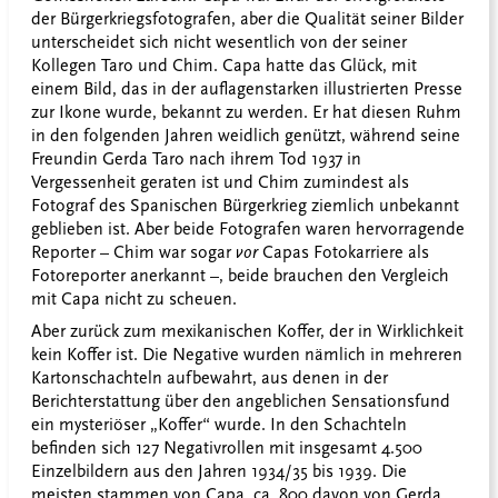
der Bürgerkriegsfotografen, aber die Qualität seiner Bilder
unterscheidet sich nicht wesentlich von der seiner
Kollegen Taro und Chim. Capa hatte das Glück, mit
einem Bild, das in der auflagenstarken illustrierten Presse
zur Ikone wurde, bekannt zu werden. Er hat diesen Ruhm
in den folgenden Jahren weidlich genützt, während seine
Freundin Gerda Taro nach ihrem Tod 1937 in
Vergessenheit geraten ist und Chim zumindest als
Fotograf des Spanischen Bürgerkrieg ziemlich unbekannt
geblieben ist. Aber beide Fotografen waren hervorragende
Reporter – Chim war sogar
vor
Capas Fotokarriere als
Fotoreporter anerkannt –, beide brauchen den Vergleich
mit Capa nicht zu scheuen.
Aber zurück zum mexikanischen Koffer, der in Wirklichkeit
kein Koffer ist. Die Negative wurden nämlich in mehreren
Kartonschachteln aufbewahrt, aus denen in der
Berichterstattung über den angeblichen Sensationsfund
ein mysteriöser „Koffer“ wurde. In den Schachteln
befinden sich 127 Negativrollen mit insgesamt 4.500
Einzelbildern aus den Jahren 1934/35 bis 1939. Die
meisten stammen von Capa, ca. 800 davon von Gerda