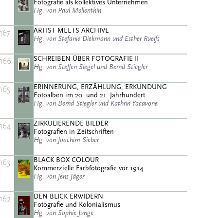
Fotografie als kollektives Unternehmen
Hg. von Paul Mellenthin
ARTIST MEETS ARCHIVE
167
Hg. von Stefanie Diekmann und Esther Ruelfs
SCHREIBEN ÜBER FOTOGRAFIE II
166
Hg. von Steffen Siegel und Bernd Stiegler
ERINNERUNG, ERZÄHLUNG, ERKUNDUNG
165
Fotoalben im 20. und 21. Jahrhundert
Hg. von Bernd Stiegler und Kathrin Yacavone
ZIRKULIERENDE BILDER
164
Fotografien in Zeitschriften
Hg. von Joachim Sieber
BLACK BOX COLOUR
163
Kommerzielle Farbfotografie vor 1914
Hg. von Jens Jäger
DEN BLICK ERWIDERN
162
Fotografie und Kolonialismus
Hg. von Sophie Junge