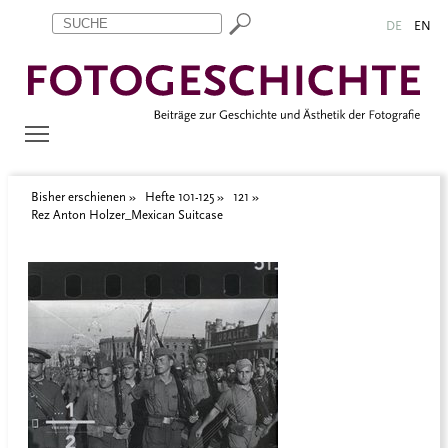
Zum Inhalt springen
Aktuelle Seite: Rez. Anton Holzer_Mexican Suitcase
DE
EN
Bisher erschienen
Hefte 101-125
121
Rez Anton Holzer_Mexican Suitcase