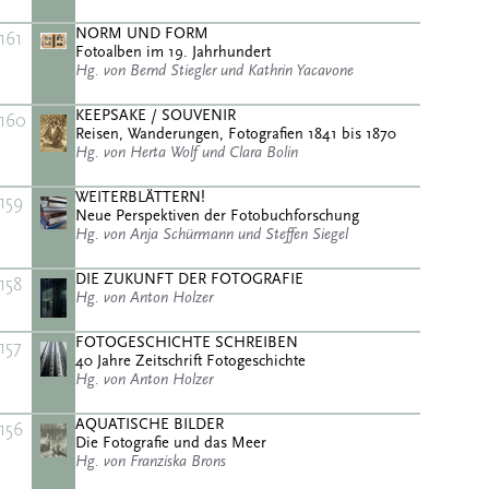
NORM UND FORM
161
Fotoalben im 19. Jahrhundert
Hg. von Bernd Stiegler und Kathrin Yacavone
KEEPSAKE / SOUVENIR
160
Reisen, Wanderungen, Fotografien 1841 bis 1870
Hg. von Herta Wolf und Clara Bolin
WEITERBLÄTTERN!
159
Neue Perspektiven der Fotobuchforschung
Hg. von Anja Schürmann und Steffen Siegel
DIE ZUKUNFT DER FOTOGRAFIE
158
Hg. von Anton Holzer
FOTOGESCHICHTE SCHREIBEN
157
40 Jahre Zeitschrift Fotogeschichte
Hg. von Anton Holzer
AQUATISCHE BILDER
156
Die Fotografie und das Meer
Hg. von Franziska Brons