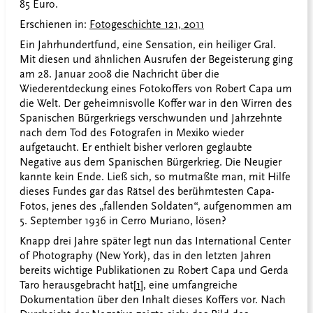
85 Euro.
Erschienen in:
Fotogeschichte 121, 2011
Ein Jahrhundertfund, eine Sensation, ein heiliger Gral.
Mit diesen und ähnlichen Ausrufen der Begeisterung ging
am 28. Januar 2008 die Nachricht über die
Wiederentdeckung eines Fotokoffers von Robert Capa um
die Welt. Der geheimnisvolle Koffer war in den Wirren des
Spanischen Bürgerkriegs verschwunden und Jahrzehnte
nach dem Tod des Fotografen in Mexiko wieder
aufgetaucht. Er enthielt bisher verloren geglaubte
Negative aus dem Spanischen Bürgerkrieg. Die Neugier
kannte kein Ende. Ließ sich, so mutmaßte man, mit Hilfe
dieses Fundes gar das Rätsel des berühmtesten Capa-
Fotos, jenes des „fallenden Soldaten“, aufgenommen am
5. September 1936 in Cerro Muriano, lösen?
Knapp drei Jahre später legt nun das International Center
of Photography (New York), das in den letzten Jahren
bereits wichtige Publikationen zu Robert Capa und Gerda
Taro herausgebracht hat
[1]
, eine umfangreiche
Dokumentation über den Inhalt dieses Koffers vor. Nach