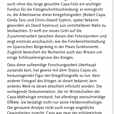
auch ohne das lange gesuchte Capa-Foto ein wichtiger
Fundus für die Fotogeschichtsschreibung: er ermöglicht
es, die Arbeitsweise dreier Kriegsfotografen (Robert Capa,
Gerda Taro und Chim=Dawid Szymin, später bekannt
geworden als David Seymour) aus unmittelbarer Nähe zu
beobachten. Er wirft ein neues Licht auf die
Zusammenarbeit zwischen diesen drei Fotoreportern und
zeigt erstmals anschaulich, wie die Fotoberichterstattung
im Spanischen Bürgerkrieg in der Praxis funktionierte.
Zugleich bereichert die Recherche auch das Wissen um
einige Schlüsselereignisse des Krieges.
Dass diese aufwendige Forschungsarbeit überhaupt
zustande kam, hat gewiss mit dem Status Capas als
herausragender Figur der Kriegsfotografie zu tun. Kein
anderer Fotograf des Krieges ist derart bekannt, kein
anderes Werk ist derart detailliert erforscht worden. Die
vorliegende Dokumentation, die im Windschatten der
Capa-Mythologie entstand, hat allerdings zweischneidige
Effekte. Sie bestätigt nicht nur seine Heldenmythologie.
Die genauere Analyse rückt auch einige angebliche
Gewissheiten zurecht: Capa war zwar der erfolgreichste