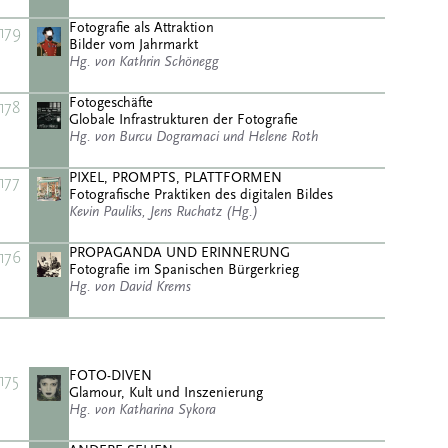
Fotografie als Attraktion
179
Bilder vom Jahrmarkt
Hg. von Kathrin Schönegg
Fotogeschäfte
178
Globale Infrastrukturen der Fotografie
Hg. von Burcu Dogramaci und Helene Roth
PIXEL, PROMPTS, PLATTFORMEN
177
Fotografische Praktiken des digitalen Bildes
Kevin Pauliks, Jens Ruchatz (Hg.)
PROPAGANDA UND ERINNERUNG
176
Fotografie im Spanischen Bürgerkrieg
Hg. von David Krems
FOTO-DIVEN
175
Glamour, Kult und Inszenierung
Hg. von Katharina Sykora