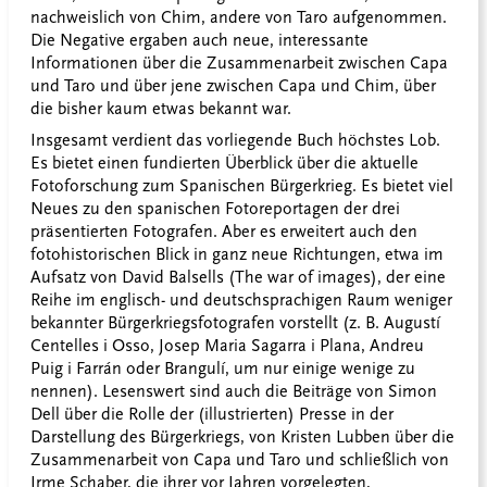
nachweislich von Chim, andere von Taro aufgenommen.
Die Negative ergaben auch neue, interessante
Informationen über die Zusammenarbeit zwischen Capa
und Taro und über jene zwischen Capa und Chim, über
die bisher kaum etwas bekannt war.
Insgesamt verdient das vorliegende Buch höchstes Lob.
Es bietet einen fundierten Überblick über die aktuelle
Fotoforschung zum Spanischen Bürgerkrieg. Es bietet viel
Neues zu den spanischen Fotoreportagen der drei
präsentierten Fotografen. Aber es erweitert auch den
fotohistorischen Blick in ganz neue Richtungen, etwa im
Aufsatz von David Balsells (The war of images), der eine
Reihe im englisch- und deutschsprachigen Raum weniger
bekannter Bürgerkriegsfotografen vorstellt (z. B. Augustí
Centelles i Osso, Josep Maria Sagarra i Plana, Andreu
Puig i Farrán oder Brangulí, um nur einige wenige zu
nennen). Lesenswert sind auch die Beiträge von Simon
Dell über die Rolle der (illustrierten) Presse in der
Darstellung des Bürgerkriegs, von Kristen Lubben über die
Zusammenarbeit von Capa und Taro und schließlich von
Irme Schaber, die ihrer vor Jahren vorgelegten,