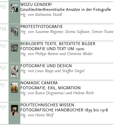
WOZU GENDER?
155
Geschlechtertheoretische Ansätze in der Fotografie
Hg. von Katharina Steidl
PROTESTFOTOGRAFIE
154
Hg. von Susanne Regener, Dorna Safaian, Simon Teune
BEBILDERTE TEXTE, BETEXTETE BILDER
153
FOTOGRAFIE UND TEXT UM 1900
Hg. von Philipp Ramer und Christine Weder
FOTOGRAFIE UND DESIGN
152
Hg. von Linus Rapp und Steffen Siegel
NOMADIC CAMERA
151
FOTOGRAFIE, EXIL, MIGRATION
Hg. von Burcu Dogramaci und Helene Roth
POLYTECHNISCHES WISSEN
150
FOTOGRAFISCHE HANDBÜCHER 1839 bis 1918
Hg. von Herta Wolf