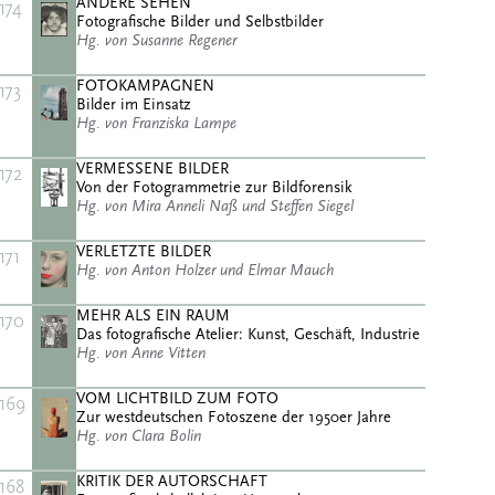
ANDERE SEHEN
174
Fotografische Bilder und Selbstbilder
Hg. von Susanne Regener
FOTOKAMPAGNEN
173
Bilder im Einsatz
Hg. von Franziska Lampe
VERMESSENE BILDER
172
Von der Fotogrammetrie zur Bildforensik
Hg. von Mira Anneli Naß und Steffen Siegel
VERLETZTE BILDER
171
Hg. von Anton Holzer und Elmar Mauch
MEHR ALS EIN RAUM
170
Das fotografische Atelier: Kunst, Geschäft, Industrie
Hg. von Anne Vitten
VOM LICHTBILD ZUM FOTO
169
Zur westdeutschen Fotoszene der 1950er Jahre
Hg. von Clara Bolin
KRITIK DER AUTORSCHAFT
168