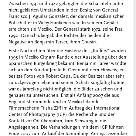
Zwischen 1941 und 1942 gelangten die Schachteln unter
nicht geklärten Umständen in den Besitz von General
Francisco J. Aguilar González, der damals mexikanischer
Botschafter in Vichy-Frankreich war. In seinem Gepäck
erreichten sie Mexiko. Der General starb 1972, seine Frau
1990. Danach übergab die Tochter der beiden die
Negative an Benjamin Tarver, ihren Cousin.
Erste Nachrichten über die Existenz des „Koffers“ wurden
1995 in Mexiko City am Rande einer Ausstellung über den
Spanischen Bürgerkrieg bekannt. Benjamin Tarver wandte
sich an den Kurator Jerald R. Green mit dem Hinweis, er
besitze Fotos von Robert Capa. Da der Besitzer aber sehr
zurückgezogen lebte und seinen Schatz sorgfältig hütete,
war es jahrelang nicht möglich, die Bilder zu sehen und
genauer zu untersuchen. Erst als Anfang 2007 die aus
England stammende und in Mexiko lebende
Filmemacherin Trisha Ziff im Auftrag des International
Center of Photography (ICP) die Recherche und den
Kontakt vor Ort übernahm, kam Schwung in die
Angelegenheit. Die Verhandlungen mit dem ICP führten
Ende 2007 zum Ankauf der Sammlung. Am 19. Dezember