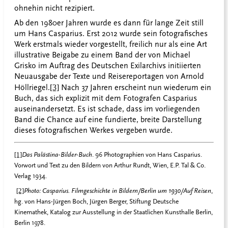
ohnehin nicht rezipiert.
Ab den 1980er Jahren wurde es dann für lange Zeit still
um Hans Casparius. Erst 2012 wurde sein fotografisches
Werk erstmals wieder vorgestellt, freilich nur als eine Art
illustrative Beigabe zu einem Band der von Michael
Grisko im Auftrag des Deutschen Exilarchivs initiierten
Neuausgabe der Texte und Reisereportagen von Arnold
Höllriegel.
[3]
Nach 37 Jahren erscheint nun wiederum ein
Buch, das sich explizit mit dem Fotografen Casparius
auseinandersetzt. Es ist schade, dass im vorliegenden
Band die Chance auf eine fundierte, breite Darstellung
dieses fotografischen Werkes vergeben wurde.
[1]
Das Palästina-Bilder-Buch
. 96 Photographien von Hans Casparius.
Vorwort und Text zu den Bildern von Arthur Rundt, Wien, E.P. Tal & Co.
Verlag 1934.
[2]
Photo: Casparius. Filmgeschichte in Bildern/Berlin um 1930/Auf Reisen
,
hg. von Hans-Jürgen Boch, Jürgen Berger, Stiftung Deutsche
Kinemathek, Katalog zur Ausstellung in der Staatlichen Kunsthalle Berlin,
Berlin 1978.