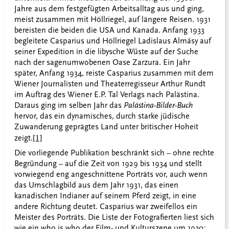
Jahre aus dem festgefügten Arbeitsalltag aus und ging,
meist zusammen mit Höllriegel, auf längere Reisen. 1931
bereisten die beiden die USA und Kanada. Anfang 1933
begleitete Casparius und Höllriegel Ladislaus Almásy auf
seiner Expedition in die libysche Wüste auf der Suche
nach der sagenumwobenen Oase Zarzura. Ein Jahr
später, Anfang 1934, reiste Casparius zusammen mit dem
Wiener Journalisten und Theaterregisseur Arthur Rundt
im Auftrag des Wiener E.P. Tal Verlags nach Palästina.
Daraus ging im selben Jahr das
Palästina-Bilder-Buch
hervor, das ein dynamisches, durch starke jüdische
Zuwanderung geprägtes Land unter britischer Hoheit
zeigt.
[1]
Die vorliegende Publikation beschränkt sich – ohne rechte
Begründung – auf die Zeit von 1929 bis 1934 und stellt
vorwiegend eng angeschnittene Porträts vor, auch wenn
das Umschlagbild aus dem Jahr 1931, das einen
kanadischen Indianer auf seinem Pferd zeigt, in eine
andere Richtung deutet. Casparius war zweifellos ein
Meister des Porträts. Die Liste der Fotografierten liest sich
wie ein who is who der Film- und Kulturszene um 1930: