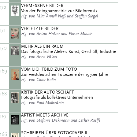
VERMESSENE BILDER
172
Von der Fotogrammetrie zur Bildforensik
Hg. von Mira Anneli Naß und Steffen Siegel
VERLETZTE BILDER
171
Hg. von Anton Holzer und Elmar Mauch
MEHR ALS EIN RAUM
170
Das fotografische Atelier: Kunst, Geschäft, Industrie
Hg. von Anne Vitten
VOM LICHTBILD ZUM FOTO
169
Zur westdeutschen Fotoszene der 1950er Jahre
Hg. von Clara Bolin
KRITIK DER AUTORSCHAFT
168
Fotografie als kollektives Unternehmen
Hg. von Paul Mellenthin
ARTIST MEETS ARCHIVE
167
Hg. von Stefanie Diekmann und Esther Ruelfs
SCHREIBEN ÜBER FOTOGRAFIE II
166