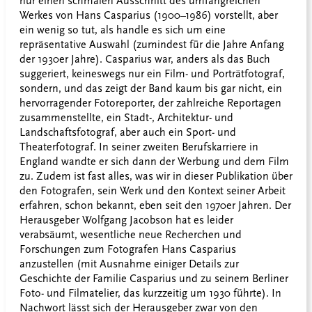
nur einen schmalen Ausschnitt des umfangreichen
Werkes von Hans Casparius (1900–1986) vorstellt, aber
ein wenig so tut, als handle es sich um eine
repräsentative Auswahl (zumindest für die Jahre Anfang
der 1930er Jahre). Casparius war, anders als das Buch
suggeriert, keineswegs nur ein Film- und Porträtfotograf,
sondern, und das zeigt der Band kaum bis gar nicht, ein
hervorragender Fotoreporter, der zahlreiche Reportagen
zusammenstellte, ein Stadt-, Architektur- und
Landschaftsfotograf, aber auch ein Sport- und
Theaterfotograf. In seiner zweiten Berufskarriere in
England wandte er sich dann der Werbung und dem Film
zu. Zudem ist fast alles, was wir in dieser Publikation über
den Fotografen, sein Werk und den Kontext seiner Arbeit
erfahren, schon bekannt, eben seit den 1970er Jahren. Der
Herausgeber Wolfgang Jacobson hat es leider
verabsäumt, wesentliche neue Recherchen und
Forschungen zum Fotografen Hans Casparius
anzustellen (mit Ausnahme einiger Details zur
Geschichte der Familie Casparius und zu seinem Berliner
Foto- und Filmatelier, das kurzzeitig um 1930 führte). In
Nachwort lässt sich der Herausgeber zwar von den