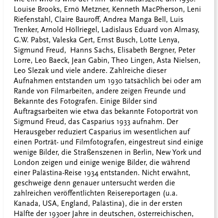
Louise Brooks, Ernö Metzner, Kenneth MacPherson, Leni
Riefenstahl, Claire Bauroff, Andrea Manga Bell, Luis
Trenker, Arnold Höllriegel, Ladislaus Eduard von Almasy,
G.W. Pabst, Valeska Gert, Ernst Busch, Lotte Lenya,
Sigmund Freud, Hanns Sachs, Elisabeth Bergner, Peter
Lorre, Leo Baeck, Jean Gabin, Theo Lingen, Asta Nielsen,
Leo Slezak und viele andere. Zahlreiche dieser
Aufnahmen entstanden um 1930 tatsächlich bei oder am
Rande von Filmarbeiten, andere zeigen Freunde und
Bekannte des Fotografen. Einige Bilder sind
Auftragsarbeiten wie etwa das bekannte Fotoporträt von
Sigmund Freud, das Casparius 1933 aufnahm. Der
Herausgeber reduziert Casparius im wesentlichen auf
einen Porträt- und Filmfotografen, eingestreut sind einige
wenige Bilder, die Straßenszenen in Berlin, New York und
London zeigen und einige wenige Bilder, die während
einer Palästina-Reise 1934 entstanden. Nicht erwähnt,
geschweige denn genauer untersucht werden die
zahlreichen veröffentlichten Reisereportagen (u.a.
Kanada, USA, England, Palästina), die in der ersten
Hälfte der 1930er Jahre in deutschen, österreichischen,