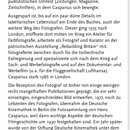
publizistischen Umfeld (Zeitungen, Magazine,
Zeitschriften), in dem Casparius sich bewegte.
Ausgespart ist, bis auf ein paar dürre Details im
tabellarischen Lebenslauf am Ende des Buches, auch der
weitere Weg des Fotografen. Dieser ging 1935 nach
London, eröffnete dort mitten im Krieg ein Atelier für
Farbfotografie, arbeitete als Fotograf und Kurator an der
patriotischen Ausstellung „Rebuilding Britain“ mit,
fotografierte zwischen durch für die tschechische
Exilregierung und spezialisierte sich nach dem Krieg auf
Sach- und Werbefotografie und auf den Dokumentar- und
Werbefilm (u.a. für die Fluggesellschaft Lufthansa).
Casparius starb 1986 in London.
Die Rezeption des Fotograf ist bisher von einige wenigen
recht mangelhaften Publikationen geprägt, die ein sehr
einseitiges, eingeschränktes Bild entwerfen. 1977, noch zu
Lebzeiten des Fotografen, übernahm die Deutsche
Kinemathek in Berlin die Fotosammlung von Hans
Casparius, weil darin wichtige Aspekte der deutschen
Filmgeschichte um 1930 festgehalten sind. Ein Jahr später
wurde von der Stiftung Deutsche Kinemathek unter dem