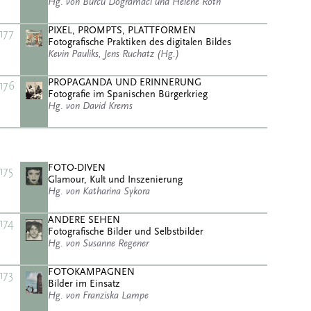
Hg. von Burcu Dogramaci und Helene Roth
PIXEL, PROMPTS, PLATTFORMEN
177
Fotografische Praktiken des digitalen Bildes
Kevin Pauliks, Jens Ruchatz (Hg.)
PROPAGANDA UND ERINNERUNG
176
Fotografie im Spanischen Bürgerkrieg
Hg. von David Krems
FOTO-DIVEN
175
Glamour, Kult und Inszenierung
Hg. von Katharina Sykora
ANDERE SEHEN
174
Fotografische Bilder und Selbstbilder
Hg. von Susanne Regener
FOTOKAMPAGNEN
173
Bilder im Einsatz
Hg. von Franziska Lampe