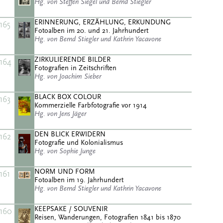
Hg. von Steffen Siegel und Bernd Stiegler
ERINNERUNG, ERZÄHLUNG, ERKUNDUNG
165
Fotoalben im 20. und 21. Jahrhundert
Hg. von Bernd Stiegler und Kathrin Yacavone
ZIRKULIERENDE BILDER
164
Fotografien in Zeitschriften
Hg. von Joachim Sieber
BLACK BOX COLOUR
163
Kommerzielle Farbfotografie vor 1914
Hg. von Jens Jäger
DEN BLICK ERWIDERN
162
Fotografie und Kolonialismus
Hg. von Sophie Junge
NORM UND FORM
161
Fotoalben im 19. Jahrhundert
Hg. von Bernd Stiegler und Kathrin Yacavone
KEEPSAKE / SOUVENIR
160
Reisen, Wanderungen, Fotografien 1841 bis 1870