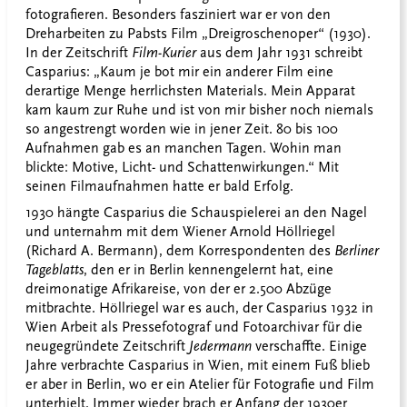
fotografieren. Besonders fasziniert war er von den
Dreharbeiten zu Pabsts Film „Dreigroschenoper“ (1930).
In der Zeitschrift
Film-Kurier
aus dem Jahr 1931 schreibt
Casparius: „Kaum je bot mir ein anderer Film eine
derartige Menge herrlichsten Materials. Mein Apparat
kam kaum zur Ruhe und ist von mir bisher noch niemals
so angestrengt worden wie in jener Zeit. 80 bis 100
Aufnahmen gab es an manchen Tagen. Wohin man
blickte: Motive, Licht- und Schattenwirkungen.“ Mit
seinen Filmaufnahmen hatte er bald Erfolg.
1930 hängte Casparius die Schauspielerei an den Nagel
und unternahm mit dem Wiener Arnold Höllriegel
(Richard A. Bermann), dem Korrespondenten des
Berliner
Tageblatts
, den er in Berlin kennengelernt hat, eine
dreimonatige Afrikareise, von der er 2.500 Abzüge
mitbrachte. Höllriegel war es auch, der Casparius 1932 in
Wien Arbeit als Pressefotograf und Fotoarchivar für die
neugegründete Zeitschrift
Jedermann
verschaffte. Einige
Jahre verbrachte Casparius in Wien, mit einem Fuß blieb
er aber in Berlin, wo er ein Atelier für Fotografie und Film
unterhielt. Immer wieder brach er Anfang der 1930er