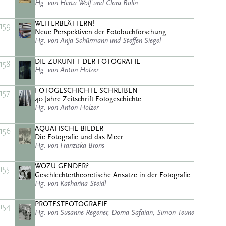
Hg. von Herta Wolf und Clara Bolin
WEITERBLÄTTERN!
159
Neue Perspektiven der Fotobuchforschung
Hg. von Anja Schürmann und Steffen Siegel
DIE ZUKUNFT DER FOTOGRAFIE
158
Hg. von Anton Holzer
FOTOGESCHICHTE SCHREIBEN
157
40 Jahre Zeitschrift Fotogeschichte
Hg. von Anton Holzer
AQUATISCHE BILDER
156
Die Fotografie und das Meer
Hg. von Franziska Brons
WOZU GENDER?
155
Geschlechtertheoretische Ansätze in der Fotografie
Hg. von Katharina Steidl
PROTESTFOTOGRAFIE
154
Hg. von Susanne Regener, Dorna Safaian, Simon Teune