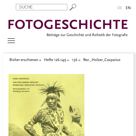
Zum Inhalt springen
Aktuelle Seite: Rez._Holzer_Casparius
DE
EN
Bisher erschienen
Hefte 126-149
136
Rez._Holzer_Casparius