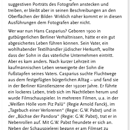
suggestiven Porträts des Fotografen anstecken und
treiben, er bleibt aber in seinen Beschreibungen an den
Oberflächen der Bilder- Wirklich näher kommt er in diesen
Ausführungen dem Fotografen aber nicht.
Wer war nun Hans Casparius? Geboren 1900 in
gutbürgerlichen Berliner Verhältnissen, hätte er ein gut
abgesichertes Leben führen können. Sein Vater, ein
wohlhabender Textilhändler jüdischer Herkunft, wollte
dass der Sohn in das väterliche Unternehmen eintritt.
Aber es kam anders. Nach kurzer Lehrzeit im
kaufmännischen Leben verweigerte der Sohn die
Fußstapfen seines Vaters. Casparius suchte Fluchtwege
aus dem festgefügten bürgerlichen Alltag – und fand sie
in der Berliner Künstlerszene der 1920er Jahre. Er führte
ein lockeres Leben, trieb sich im Nachtleben herum und
wurde Filmschauspieler. In mehreren Filmen, u.a. in der
„Weißen Hölle vom Piz Palü“ (Regie Arnold Fanck), im
„Tagebuch einer Verlorenen“ (Regie: G.W. Pabst) und in
der „Büchse der Pandora“ (Regie: G.W. Pabst), trat er in
Nebenrollen auf. Mit G.W. Pabst freundete er sich an.
Neben der Schauspielerei begann er am Filmset zu