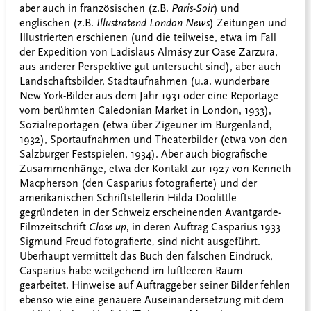
aber auch in französischen (z.B.
Paris-Soir
) und
englischen (z.B.
Illustratend London News
) Zeitungen und
Illustrierten erschienen (und die teilweise, etwa im Fall
der Expedition von Ladislaus Almásy zur Oase Zarzura,
aus anderer Perspektive gut untersucht sind), aber auch
Landschaftsbilder, Stadtaufnahmen (u.a. wunderbare
New York-Bilder aus dem Jahr 1931 oder eine Reportage
vom berühmten Caledonian Market in London, 1933),
Sozialreportagen (etwa über Zigeuner im Burgenland,
1932), Sportaufnahmen und Theaterbilder (etwa von den
Salzburger Festspielen, 1934). Aber auch biografische
Zusammenhänge, etwa der Kontakt zur 1927 von Kenneth
Macpherson (den Casparius fotografierte) und der
amerikanischen Schriftstellerin Hilda Doolittle
gegründeten in der Schweiz erscheinenden Avantgarde-
Filmzeitschrift
Close up
, in deren Auftrag Casparius 1933
Sigmund Freud fotografierte
,
sind nicht ausgeführt.
Überhaupt vermittelt das Buch den falschen Eindruck,
Casparius habe weitgehend im luftleeren Raum
gearbeitet. Hinweise auf Auftraggeber seiner Bilder fehlen
ebenso wie eine genauere Auseinandersetzung mit dem