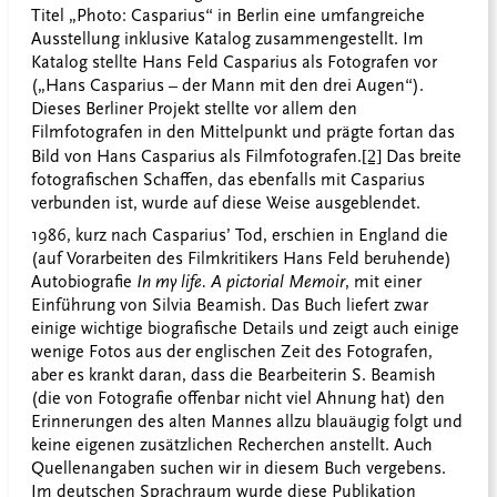
Titel „Photo: Casparius“ in Berlin eine umfangreiche
Ausstellung inklusive Katalog zusammengestellt. Im
Katalog stellte Hans Feld Casparius als Fotografen vor
(„Hans Casparius – der Mann mit den drei Augen“).
Dieses Berliner Projekt stellte vor allem den
Filmfotografen in den Mittelpunkt und prägte fortan das
Bild von Hans Casparius als Filmfotografen.
[2]
Das breite
fotografischen Schaffen, das ebenfalls mit Casparius
verbunden ist, wurde auf diese Weise ausgeblendet.
1986, kurz nach Casparius’ Tod, erschien in England die
(auf Vorarbeiten des Filmkritikers Hans Feld beruhende)
Autobiografie
In my life. A pictorial Memoir
, mit einer
Einführung von Silvia Beamish. Das Buch liefert zwar
einige wichtige biografische Details und zeigt auch einige
wenige Fotos aus der englischen Zeit des Fotografen,
aber es krankt daran, dass die Bearbeiterin S. Beamish
(die von Fotografie offenbar nicht viel Ahnung hat) den
Erinnerungen des alten Mannes allzu blauäugig folgt und
keine eigenen zusätzlichen Recherchen anstellt. Auch
Quellenangaben suchen wir in diesem Buch vergebens.
Im deutschen Sprachraum wurde diese Publikation